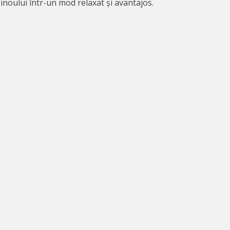
azinoului într-un mod relaxat și avantajos.