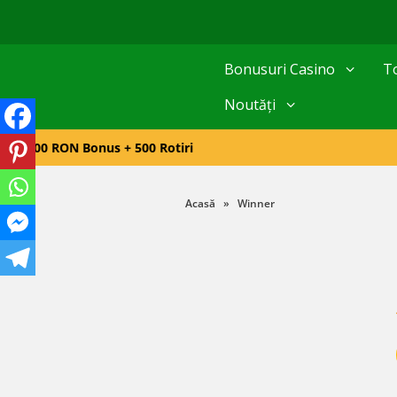
Bonusuri Casino
T
Noutăți
5.000 RON Bonus + 500 Rotiri
Acasă
»
Winner