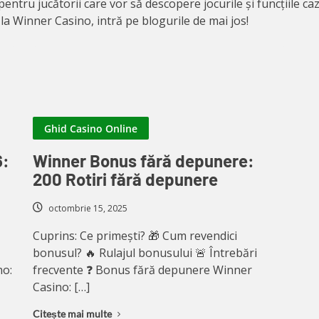
 pentru jucătorii care vor să descopere jocurile și funcțiile c
 la Winner Casino, intră pe blogurile de mai jos!
Ghid Casino Online
6:
Winner Bonus fără depunere:
200 Rotiri fără depunere
octombrie 15, 2025
Cuprins: Ce primești? 🎁 Cum revendici
bonusul? 🔥 Rulajul bonusului 🚨 Întrebări
no:
frecvente ❓ Bonus fără depunere Winner
Casino: […]
Citește mai multe