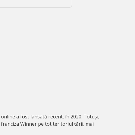
online a fost lansată recent, în 2020. Totuși,
 franciza Winner pe tot teritoriul țării, mai