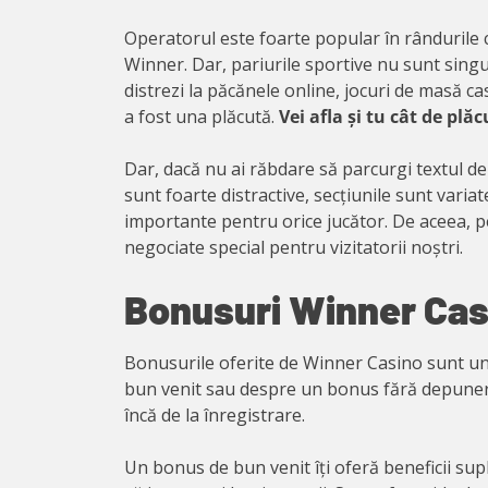
Operatorul este foarte popular în rândurile c
Winner. Dar, pariurile sportive nu sunt singur
distrezi la păcănele online, jocuri de masă cas
a fost una plăcută.
Vei afla și tu cât de plă
Dar, dacă nu ai răbdare să parcurgi textul d
sunt foarte distractive, secțiunile sunt variat
importante pentru orice jucător. De aceea, p
negociate special pentru vizitatorii noștri.
Bonusuri Winner Cas
Bonusurile oferite de Winner Casino sunt un 
bun venit sau despre un bonus fără depunere,
încă de la înregistrare.
Un bonus de bun venit îți oferă beneficii sup