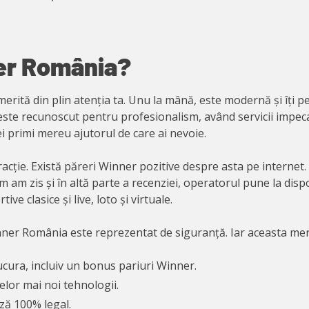
ner România?
rită din plin atenția ta. Unu la mână, este modernă și îți pe
este recunoscut pentru profesionalism, având servicii impecabile
i primi mereu ajutorul de care ai nevoie.
racție. Există păreri Winner pozitive despre asta pe internet.
um am zis și în altă parte a recenziei, operatorul pune la di
ve clasice și live, loto și virtuale.
Winner România este reprezentat de siguranță. Iar aceasta m
cura, incluiv un bonus pariuri Winner.
elor mai noi tehnologii.
ză 100% legal.