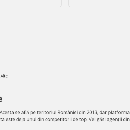
e
Alte
e
cesta se află pe teritoriul României din 2013, dar platforma 
ta este deja unul din competitorii de top. Vei găsi agenții din