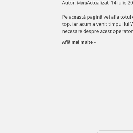
Autor:
Actualizat: 14 iulie 2
Mara
Pe această pagină vei afla totul
top, iar acum a venit timpul lui 
necesare despre acest operator
Află mai multe