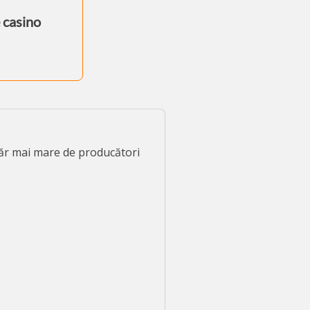
 casino
ăr mai mare de producători