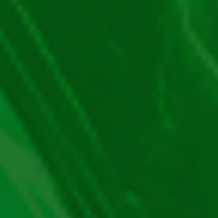
secțiune de Live Casino, unde te poți distra cu jocuri de
masă precum blackjack și
,
la fel ca la un
ruletă Winner
casino fizic!
Winner slots: ce trebuie să știi?
Secțiunea de Winner slots este foarte bine aranjată și
împărțită pe mai multe categorii, pentru a găsi imediat
ceea ce dorești. Încearcă-le și tu după ce treci prin
simplul proces de
! Există o categorie
înregistrare Winner
separată de păcănele Winner Casino cu fructe și
șeptari, care abundă în jocuri precum Shining Crown,
Plenty of Fruit 40 Sizzling Hot 6 extra și multe altele.
Jocurile de păcănele Winner cu jackpot sunt și ele la
mare căutare, iar aici poți găsi jocurile EGT, care
oferă un jackpot progresiv. Cu acesta, gama de
aparate îți poate aduce câștiguri mai mult decât
satisfăcătoare datorită plăților foarte mari pe care
le oferă.