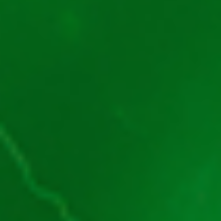
precum
, Burning Hot, Book of Ra și
Sherwood Showdown
Dolphin Delight! Așadar, nu ezita și vezi ce au de oferit
cele mai îndrăgite păcănele din lumea jocurilor de
noroc online! După ce le descoperi, aruncă o privire și la
. Succes!
roata norocoasă Winner
Autor
Diana Ionita