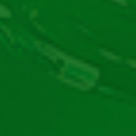
recomandăm să revendici un
de
bonus Winner Casino
bun venit, și să descoperi alte aparate mișto cum ar fi
Shining Crown,
și 40 Super Hot!
Gates of Olympus 100
Ce trebuie să mai știi despre gama
de păcănele Winner Casino?
Secțiunea de Winner slots este într-un proces continuu
de creștere, de aceea, o altă categorie prezentă este
cea de „Jocuri Noi”. Aproape în fiecare zi poți descoperi
ceva nou și interesant. Deci, plictiseala nu are cum să
intervină odată ce ai ales jocuri ca la aparate Winner
casino drept forma ta de divertisment online!
Stăm cu ochii pe platforma Winner de ceva vreme