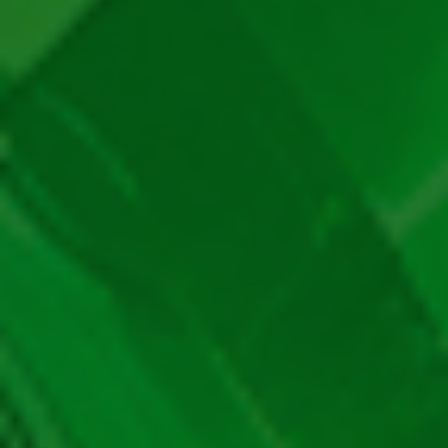
Păcănele cu Coroane
Ruleta Online
Păcănele cu Jackpot
Blackjack
Ghid Despre Păcănele
Păcănele Bell Link
Păcănele cu Clopoței
Păcănele cu Pești
Păcănele cu Sport
Producatori
Păcănele EGT
Păcănele Novomatic
Păcănele No Limit