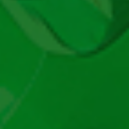
Casino
Cazinouri Online
Bonus Fără depunere
Rotiri Gratuite
Oferte Casino Limitate
Cod Bonus Casino
Bonus Aniversar Casino
Bonus Fără Rulaj
LiveCasino
50 Rotiri Gratuite
100 Rotiri Gratuite
200 Rotiri Gratuite
300 Rotiri Gratuite
400 Rotiri Gratuite