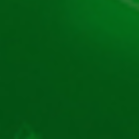
Cele mai tari păcănele clasice de la EGT Amusnet sunt
aici! ✅20 Dazzling Hot ✅Burning Hot ✅More Lucky
and Wild ✅Shining Crown ✅Dice Roll ✅27 Wins
Vezi toate jocurile
Probabil primul furnizor care vine cuiva în minte când
aude cuvântul „păcănele” este EGT. Asta pentru că
modul de joc este simplu, în timp ce jocurile rămân
spectaculoase datorită funcțiilor sale clasice, precum
rundele bonus și dublajele. Desigur, și jackpotul
progresiv reprezintă un argument pentru care este
bine să alegi această companie. La Winner Casino ai
păcănele EGT populare, precum Dice & Roll, 40 Super
Hot, Burning Hot, Shining Crown și altele.