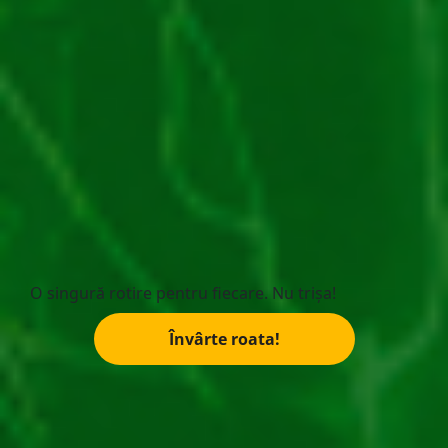
Bonus Cu Depunere
250 Rotiri – Rulaj 1X
Profită acum!
Secțiunea Winner slots este una dintre cele mai celebre
din gamblingul online datorită calității jocurilor de
păcănele. Cele mai îndrăgite jocuri de păcănele ca la
aparate Winner te așteaptă. Deci tot ce trebuie să faci
O singură rotire pentru fiecare. Nu trișa!
este să-ți deschizi un cont și să revendici bonusul de
bun venit!
Învârte roata!
Păcănelele online din secțiunea Winner slots nu sunt tot
ce are de oferit platforma. De fapt, nici pe departe!
Operatorul de jocuri de noroc te încântă și cu o