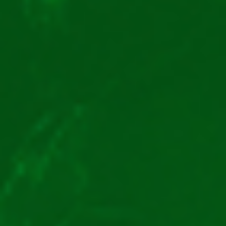
Novomatic
Testează legendarele păcănele de la Novomatic
Greentube! ✅Book of Ra Deluxe ✅Big Catch ✅4 Reel
Kings ✅5 Line Mystery ✅Always Hot Deluxe ✅Chicago
Vezi toate jocurile
Alt nume foarte bine cunoscut în lumea jocurilor de
noroc este Novomatic. Acesta este recunoscut pentru
păcănelele sale speciale, dar ușor de înțeles, chiar și de
jucătorii începători. Furnizorul te va încânta cu jocuri ca
la aparate online extrem de populare, precum Dolphin’s
Pearl și Book of Ra. Sizzling Hot Deluxe demonstrează
însă că Novomatic se pricepe și la jocuri clasice, cu
fructe și șeptari.