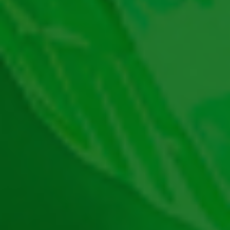
mari între acestea, cel puțin când vine vorba de
interfață. Și funcțiile sunt diferite, dar rămâne pentru
tine de descoperit!
De fapt, există jocuri de păcănele Winner împărțite în
funcție de furnizori, deci vei avea separat jocurile de la
EGT, Novomatic, CT Gaming, Skywind etc. Toate aceste
companii creează păcănele care, nu numai că plătesc de
la bine în sus, dar sunt extrem de spectaculoase și
distractive.
Din păcate, aceste păcănele Winner Casino nu pot fi
jucate în varianta lor demo pe platformă. Dar, poți intra
pe Joc Păcănele și le joci gratuit!
EGT