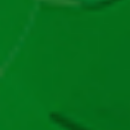
Oferte Speciale
Cashback Săptămânal Prima Casino:
Ghid Complet – Verificat & Explicat
iulie 2, 2026
Cuprins: Cashback Săptămânal Prima Casino –
informații generale Cum se calculează cashback-ul
săptămânal Prima Casino? Termeni și condiții […]
Citește mai multe
Oferte Speciale
Mega Spin ContiCazino 2026: Totul
Despre Promoție – Verificat & Explicat