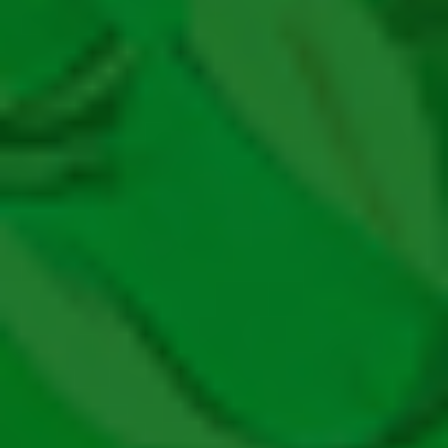
Citește mai multe
Oferte Speciale
Club VIP Prima Casino 2026: Niveluri și
Beneficii – Verificat & Explicat
iulie 7, 2026
Cuprins: Program de loialitate Prima Casino – informații
generale Programul de loialitate Prima Casino – oferta
actuală Termeni și condiții[…]
Citește mai multe