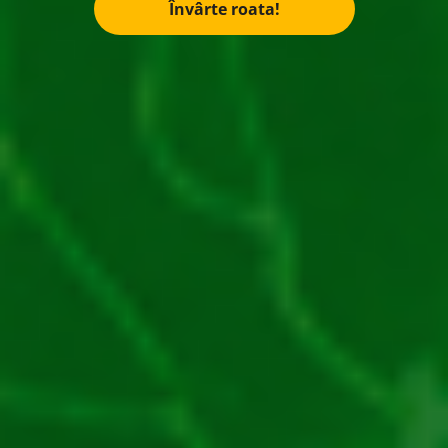
Jackpot-ului Vlad Cazino Premiil[…]
Învârte roata!
Citește mai multe
Oferte Speciale
Prinde 3 Minute de Rotiri Gratuite la
Superbet Casino 2026
iulie 29, 2026
Când este disponibilă oferta și ce aduce? Alte promoții
Superbet Casino Concluzii Întrebări Frecvente Când este
disponibilă oferta și[…]
Citește mai multe