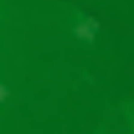
Cum te înscrii la VIP Club T[…]
Citește mai multe
1
…
2
3
6
7
Vezi cele mai tari oferte casino pe Joc Păcănele!
În această categorie de blog vei vedea numeroase
articole cu oferte speciale ale cazinourilor din România.
După cum știi, o ofertă specială este diferită de un
bonus de bun venit. Asta pentru că este concepută
pentru toată lumea. O poți revendica chiar dacă ești
jucător mai vechi. Sau dacă ești jucător nou și ai
revendicat plus consumat bonusul de bun venit.
Ofertele speciale casino sunt de mai multe tipuri:
Bonusuri în bani la păcănele cu și fără depunere;
Bonusuri în bani cash, în turnee de sloturi, poker sau
live casino;