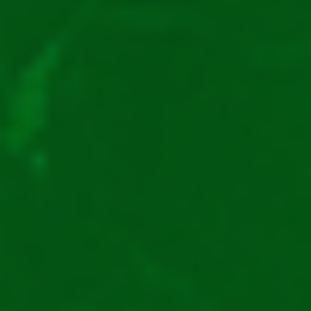
Oferte Speciale
Mr Bit Casino 2026: Ghid Bonus App
Mystery – Verificat & Explicat
iulie 16, 2026
Cuprins: App Mystery Mr Bit – informații generale Cum
funcționează App Mystery de la Mr Bit? Care sunt
termenii și condițiile promoției? […]
Citește mai multe
Oferte Speciale
Misiuni Casino Winner 2026: Ghid de