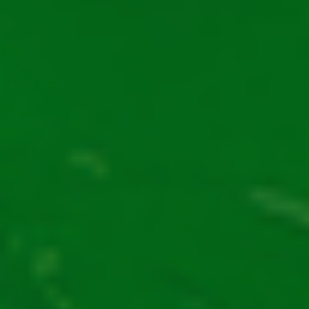
iulie 13, 2026
Cuprins: Winner Wheel – informații generale Cum
funcționează Winner Wheel Termeni și condiții Cum te
înscrii la Winner Wheel? Avantaj[…]
Citește mai multe
Oferte Speciale
Roata Get’spin Casino 2026: Ghid
Recompense Zilnice – Verificat &
Explicat
iulie 13, 2026