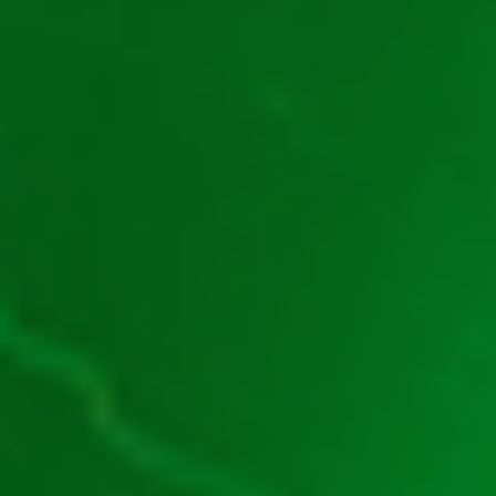
Explicat
iulie 10, 2026
Cuprins: Duminica Amusnet Get’s Bet: informații
generale 150 rotiri gratuite la 20 Bulky Fruits Cum te
înscrii la DUMINICA AMUSNET? Avan[…]
Citește mai multe
Oferte Speciale
Roata Norocului Favbet 2026: Cum
Obții Premii Zilnice – Verificat &
Explicat
iulie 10, 2026