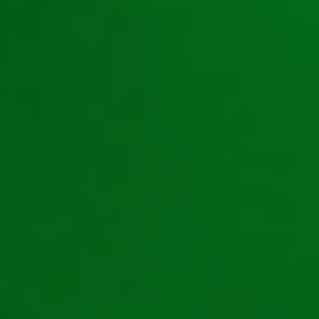
Citește mai multe
Oferte Speciale
Favbet VIP Club 2026: Ghidul
Programului Exclusiv – Verificat &
Explicat
iulie 10, 2026
Cuprins: VIP Club Favbet – informații generale
Programul de Loialitate VIP Favbet Cum te înscrii la
Favbet VIP Club? Avantaje și Dezavan[…]
Citește mai multe