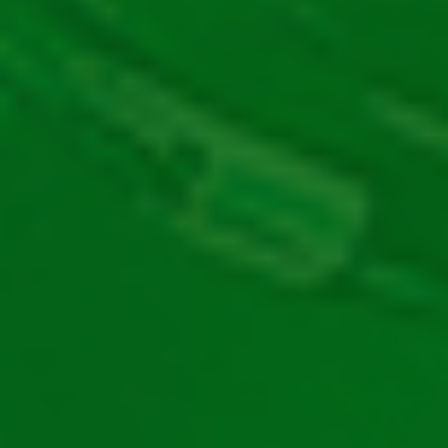
Cuprins: Roata Norocului Get´s Bet Casino – informații
generale Mecanismul Get’spin și Premiile Disponibile
Regulament și Condiții de Utili[…]
Citește mai multe
Oferte Speciale
Roata Norocului Prima Casino 2026:
Ghid Recompense – Verificat & Explicat
iulie 13, 2026
Cuprins: Roata Norocului Prima Casino – informații
generale Cum funcționează Roata Norocului la Prima?
Cum participi la Roata Norocului? […]
Citește mai multe