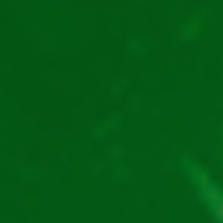
Cuprins: Calendar zilnic Păcănele.ro – informații
generale Calendarul zilnic cu bonusuri și rotiri gratuite
Cum te înscrii la Bonusuri cu R[…]
Citește mai multe
Oferte Speciale
Marțea Digitală Get’s Bet 2026: 125
Rotiri Gratuite – Verificat & Explicat
iulie 15, 2026
Cuprins: Marțea Digitală Get’s Bet – informații generale
Cum funcționează Marțea Digitală Gets Bet? Cum
participi la Marțea Digitală Gets B[…]
Citește mai multe