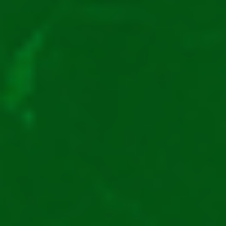
Afișează mai multe
Cele mai noi păcănele de Crăciun
2024
Sărbătorile de iarnă sunt momentul perfect pentru a te
bucura de magia oferită de păcănelele de Crăciun! În
2026, producătorii de jocuri au adus noutăți festive care
combină simbolurile clasice de Crăciun cu funcțiile
inovatoare și câștigurile atractive.
De la peisaje de iarnă magice până la personaje
îndrăgite de sărbători, sloturile de Crăciun din acest an