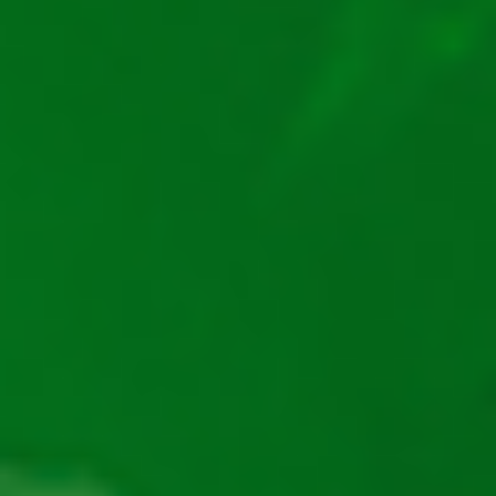
Păcănele Novomatic
Păcănele No Limit
Păcănele Pragmatic Play
Păcănele Igrosoft
Păcănele IGT
Păcănele iSoftBet
Păcănele Playson
Păcănele Play’n GO
Loto UK
Loto Spania
Loto Slovenia
Loto Slovacia
Loto Polonia
Loto Norvegia
Loto Letonia