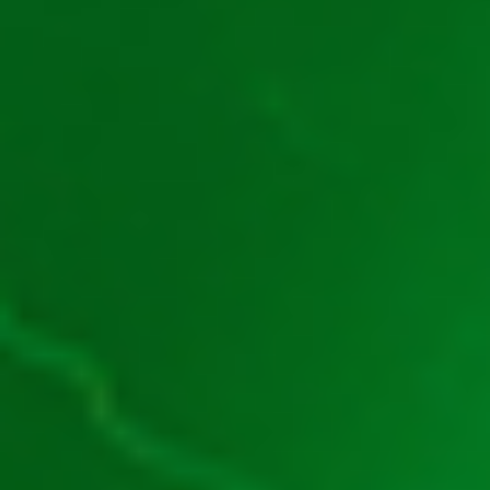
experiența.
: un joc cu 10 linii de plată și un
Lovely Lady X-Mas
RTP bun de 95.73%. Structura este un clasică, pe
5 role și 3 linii, iar funcțiile speciale nu lipsesc.
Păcănele de Anul Nou
Începe anul cu distracție și câștiguri spectaculoase! Noi
am testat cele mai interesante păcănele de Anul Nou și
ți-am pregătit o selecție captivantă. Fiecare slot aduce
elemente festive, simboluri strălucitoare și funcții
speciale care pot transforma rotirile într-un adevărat
spectacol de artificii. Hai să afli cele mai importante
detalii despre fiecare joc cu tematica de Anul Nou:
: acest joc marca Play’n Go
New Year Riches gratis
are un RTP avantajos, de 96.48% și 20 linii de
plată. Structura sa este de 5 role și 3 rânduri, iar
volatilitatea este medie;