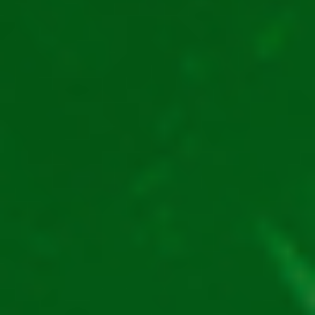
păcăneaua are o structură pe 5 role și 4 rânduri.
RTP-ul este de 96%, iar volatilitatea este mare;
: acest slot de la
Penguins Christmas Party Time
Pragmatic Play dispune de o structură clasică de
tipul 5×3 și are 25 linii de plată. RTP-ul este unul
bun, de 96.54%, iar funcțiile speciale avantajoase
sunt de nelipsit.
Acestea sunt doar câteva dintre recomandările noastre
în ceea ce privește jocurile de Crăciun. Noi am mai
încercat și
sau
Santa Express gratis
Ding Dong Christmas
. De asemenea, ne-am distrat pe cinste și la
Bells
Royal
și
.
Xmass gratis
Imperial Crown demo
De ce sunt așa populare sloturile de
Crăciun?
Crăciunul este perioada în care magia sărbătorilor ne
cuprinde pe toți, iar sloturile tematice adaugă un strop