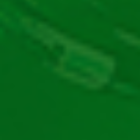
Crăciun și sacul său plin de cadouri, renii care trag
sania, spiridușii buclucași, căciulițele colorate,
cățelușii costumași, Rudolph, elfii, oamenii de
zăpadă, fulgii de nea și multe altele.
Decorurile de iarnă cu peisaje acoperite de zăpadă și
brazi împodobiți
oferă un cadru liniștitor.
Iar dacă vorbim despre sloturi de Anul Nou,
artificiile,
sticlele de șampanie
și alte simboluri specifice
prezente ne oferă o experiență plină de emoții și
entuziasm.
Cele mai populare jocuri casino de
Crăciun
Crăciunul aduce bucurie, cadouri și momente magice,
iar cazinourile online nu fac excepție! În această
perioadă, păcănelele de Crăciun devin favoritele
jucătorilor datorită designului festiv și a funcțiilor