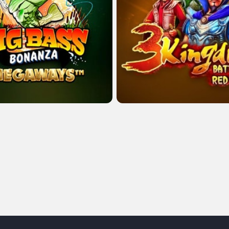
ură rotire pentru fiecare. Nu trișa!