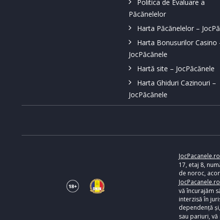
Politica de Evaluare a
Păcănelelor
Harta Păcănelelor – JocP
Harta Bonusurilor Casino 
JocPăcănele
Hartă site – JocPăcănele
Harta Ghiduri Cazinouri –
JocPăcănele
JocPacanele.ro
17, etaj 8, num
de noroc, acord
JocPacanele.ro
vă încurajăm să
interzisă în ju
dependență și,
sau pariuri, v