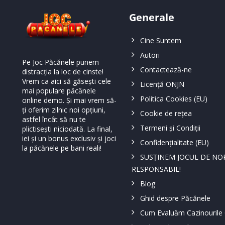
Generale
Cine Suntem
Autori
Pe Joc Păcănele punem
Contactează-ne
distracția la loc de cinste!
Vrem ca aici să găsești cele
Licență ONJN
mai populare păcănele
Politica Cookies (EU)
online demo. Și mai vrem să-
ți oferim zilnic noi opțiuni,
Cookie de rețea
astfel încât să nu te
Termeni și Condiții
plictisești niciodată. La final,
iei și un bonus exclusiv și joci
Confidențialitate (EU)
la păcănele pe bani reali!
SUSȚINEM JOCUL DE N
RESPONSABIL!
Blog
Ghid despre Păcănele
Cum Evaluăm Cazinourile 