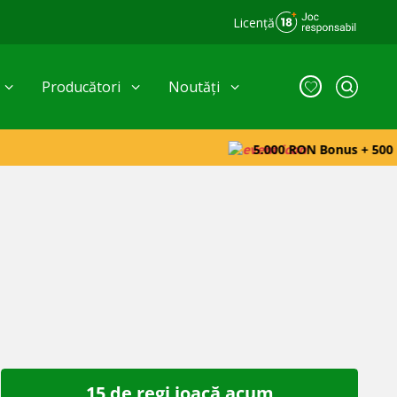
Licență
Producători
Noutăți
5.000 RON B
15 de regi joacă acum