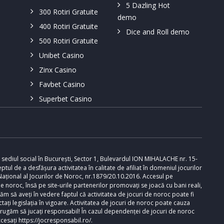
5 Dazling Hot
300 Rotiri Gratuite
demo
400 Rotiri Gratuite
Dice and Roll demo
500 Rotiri Gratuite
Unibet Casino
Zinx Casino
Favbet Casino
Superbet Casino
ediul social în București, Sector 1, Bulevardul ION MIHALACHE nr. 15-
ul de a desfășura activitatea în calitate de afiliat în domeniul jocurilor
Național al Jocurilor de Noroc, nr.1879/20.10.2016. Accesul pe
 de noroc, însă pe site-urile partenerilor promovați se joacă cu bani reali,
ăm să aveți în vedere faptul că activitatea de jocuri de noroc poate fi
ctați legislația în vigoare. Activitatea de jocuri de noroc poate cauza
rugăm să jucați responsabil! În cazul dependenței de jocuri de noroc
ccesați
https://jocresponsabil.ro/
.