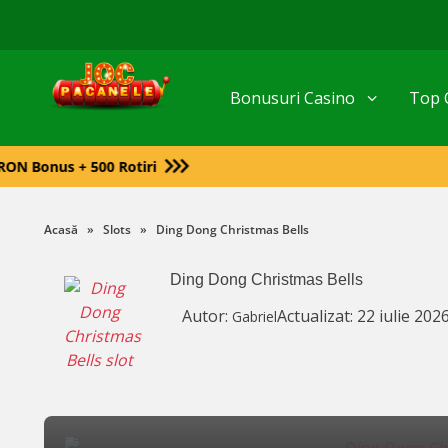
Bonusuri Casino
Top 
5.000 RON Bonus + 500 Rotiri
Acasă
»
Slots
»
Ding Dong Christmas Bells
Ding Dong Christmas Bells
Autor:
Actualizat: 22 iulie 202
Gabriel