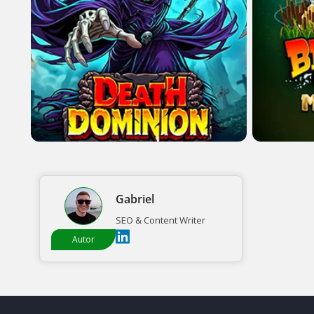
Gabriel
SEO & Content Writer
Autor
O sing