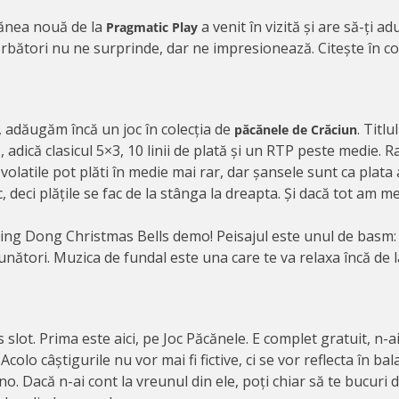
cănea nouă de la
a venit în vizită și are să-ți 
Pragmatic Play
rbători nu ne surprinde, dar ne impresionează. Citește în con
vârte roata și vezi ce
câștigi:
, adăugăm încă un joc în colecția de
. Titl
păcănele de Crăciun
i gratuite? O specială? 100 RON? Ia-
adică clasicul 5×3, 10 linii de plată și un RTP peste medie. Ra
 toate ACUM!
 volatile pot plăti în medie mai rar, dar șansele sunt ca plata
 deci plățile se fac de la stânga la dreapta. Și dacă tot am 
Ding Dong Christmas Bells demo! Peisajul este unul de basm:
nători. Muzica de fundal este una care te va relaxa încă de la
peste 18 ani si sunt de acord cu
termenii si
JocPacanele.ro
tiile
ot. Prima este aici, pe Joc Păcănele. E complet gratuit, n-ai 
colo câștigurile nu vor mai fi fictive, ci se vor reflecta în ba
. Dacă n-ai cont la vreunul din ele, poți chiar să te bucuri 