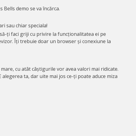
s Bells demo se va încărca.
ri sau chiar speciala!
ți faci griji cu privire la funcționalitatea ei pe
evizor. Îți trebuie doar un browser și conexiune la
mare, cu atât câștigurile vor avea valori mai ridicate.
 E alegerea ta, dar uite mai jos ce-ți poate aduce miza