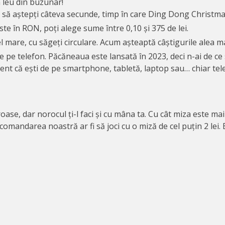
n leu din buzunar!
 să aștepți câteva secunde, timp în care Ding Dong Christma
te în RON, poți alege sume între 0,10 și 375 de lei.
l mare, cu săgeți circulare. Acum așteaptă câștigurile alea ma
pe telefon. Păcăneaua este lansată în 2023, deci n-ai de ce să-
rent că ești de pe smartphone, tabletă, laptop sau… chiar tel
ase, dar norocul ți-l faci și cu mâna ta. Cu cât miza este mai 
ecomandarea noastră ar fi să joci cu o miză de cel puțin 2 lei.