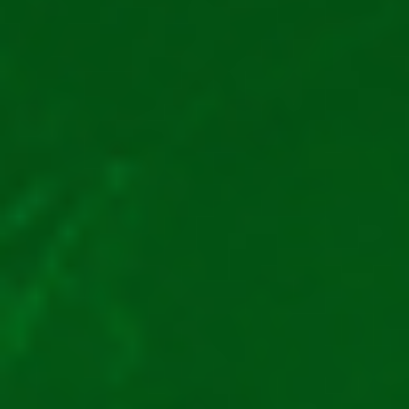
Oferte Speciale
Prinde 3 Minute de Rotiri Gratuite la
Superbet Casino 2026
iulie 29, 2026
Când este disponibilă oferta și ce aduce? Alte promoții
Superbet Casino Concluzii Întrebări Frecvente Când
este disponibilă oferta și[…]
Citește mai multe
Oferte Speciale
Descoperă Noul Program de Loialitate
Vlad Cazino