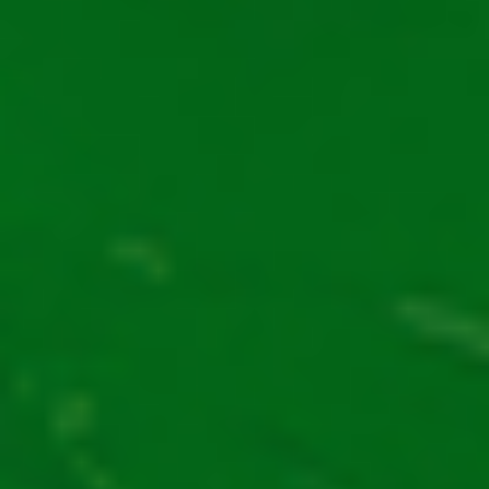
Citește mai multe
Oferte Speciale
Boost NetPuncte NetBet 2026: Ghid
Multiplicator VIP – Verificat & Explicat
iulie 22, 2026
Cuprins: Sistemul Boost NetPuncte – informații
generale Cum funcționează sistemul Boost NetPuncte?
Cum te înscrii la Boost NetPuncte? Av[…]
Citește mai multe