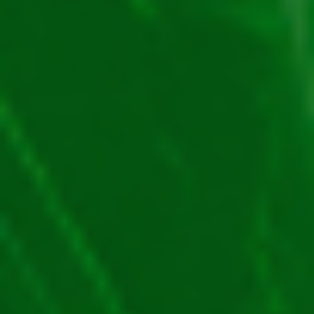
august 4, 2026
Cuprins: Grand Prix Superbet – August în viteză Cum
mă înscriu la Grand Prix Superbet? Ce premii sunt
disponibile la Grand Prix Superbet? […]
Citește mai multe
Bonus Fără Depunere
Bonus fără depunere Manhattan Casino
2026: 100 Rotiri Gratuite – Verificat &
Explicat
august 4, 2026
Cuprins Ce primești?🎁 Cum revendici bonusul?🔥