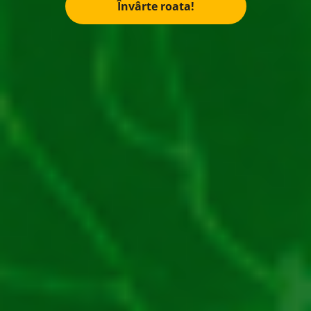
Învârte roata!
Festival Nights: 400 Rotiri Gratuite
NetBet Casino – Verificat & Explicat
august 5, 2026
Cuprins: Festival Nights NetBet Casino – informații
generale Cum particip la Festival Night de la NetBet
Casino? Ce primești la Festival Ni[…]
Citește mai multe
Oferte Speciale
Accelerează la Grand Prix Superbet
2026: Câștigă Cursa! – Verificat &
Explicat