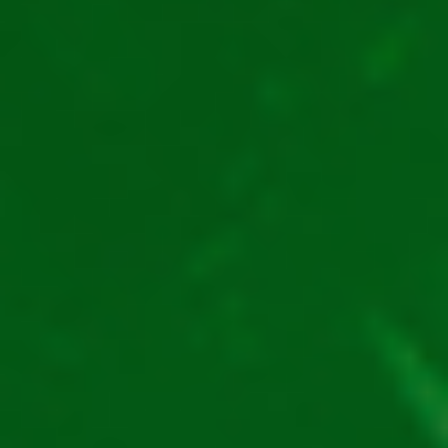
Oferte Speciale
Sport Jackpot Totogaming 2026: Ghid
Pariuri – Verificat & Explicat
iulie 27, 2026
Cuprins: Sport Jackpot Totogaming – informații
generale Sport Jackpot la Totogaming Cum te înscrii la
Sport Jackpot? Avantaje și Dezavan[…]
Citește mai multe
Bonus cu Depunere