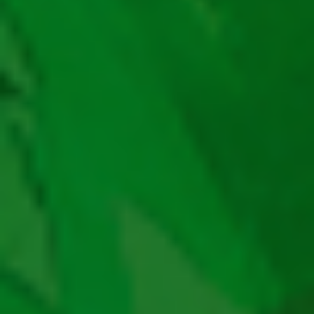
Programului de Loialitate – Verificat &
Explicat
iulie 15, 2026
Vip Club Casa Pariurilor – informații generale Cum
funcționează VIP Casa Club? Nivelurile și recompensele
VIP Casa Club Cum participi la VI[…]
Citește mai multe
Oferte Speciale
Ghid Global Lucky Rush 2026: Premii
Cash la Fortuna – Verificat & Explicat
iulie 13, 2026