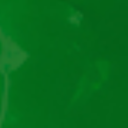
Crazy Monkey demo
5 Dazling Hot demo
Dice and Roll demo
Vizitează-ne și află cele mai noi informații!
JocPacanele.ro
este deținut și operat de OGOOGA SERVICES SRL, persoană
juridică română, cu sediul social în București, Sector 1, Bulevardul ION
MIHALACHE nr. 15-17, etaj 8, număr de înregistrare J2016011888403, cod
unic de înregistrare 36506980 și are dreptul de a desfășura activitatea în
calitate de afiliat în domeniul jocurilor de noroc, acordat prin licența valabilă