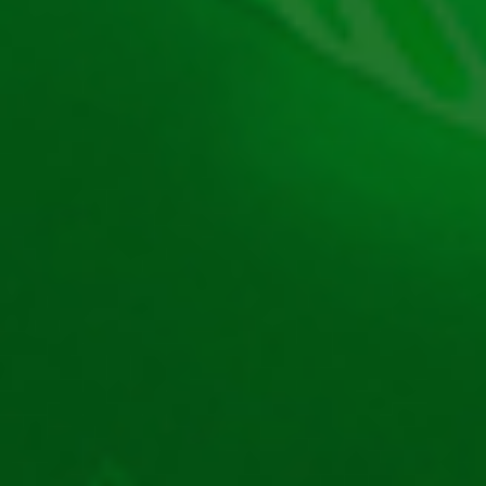
bonusul Winbet de bun venit, va trebui să-ți creezi un
cont nou pe platformă. Astfel, va trebui să completezi
un formular cu datele solicitate de către operator
(nume, prenume, CNP, adresă de mail, număr de
telefon etc).
2
Validează-ți contul. După ce te-ai înregistrat, pentru a
beneficia de toate avantajele oferite de către cazino,
inclusiv de bonusul la înregistrare Winbet, va trebui
să-ți verifici contul. Încarcă în cont o poză cu un act
personal de identitate, apoi așteaptă confirmarea
datelor.