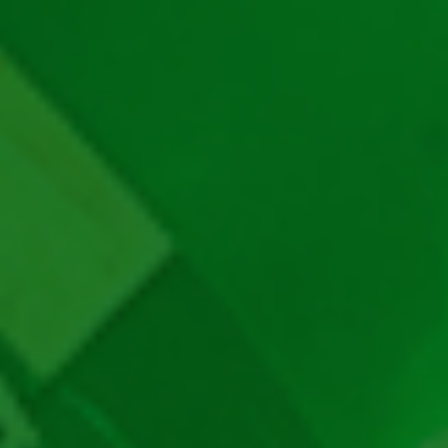
Poker ca la Aparate
Păcănele cu Coroane
Ruleta Online
Păcănele cu Jackpot
Blackjack
Ghid Despre Păcănele
Păcănele Bell Link
Păcănele cu Clopoței
Păcănele cu Pești
Păcănele cu Sport
Producatori
Păcănele EGT
Păcănele Novomatic