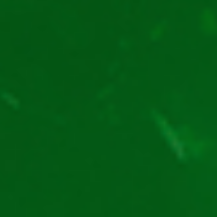
20x;
Rulajul poate fi realizat cu o sumă maximă de
15 RON;
Rotirile gratuite au o valoare de 0.20
RON/rundă;
Cerințele de rulaj trebuie îndeplinite în
maximum 2 zile de la acordarea bonusului de
bun venit Winbet;
Rotirile gratuite sunt disponibile 7 zile din
momentul acordării.
Dacă cerințele de rulaj nu sunt respectate, bonusul
Winbet de bun venit va fi anulat!