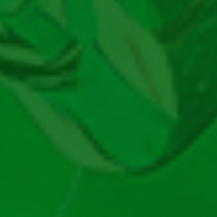
Loto Germania
Casino
Cazinouri Online
Bonus Fără depunere
Rotiri Gratuite
Oferte Casino Limitate
Cod Bonus Casino
Bonus Aniversar Casino
Bonus Fără Rulaj
LiveCasino
50 Rotiri Gratuite
100 Rotiri Gratuite
200 Rotiri Gratuite
300 Rotiri Gratuite