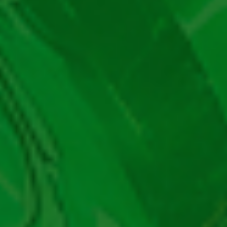
Păcănele No Limit
Păcănele Pragmatic Play
Păcănele Igrosoft
Păcănele IGT
Păcănele iSoftBet
Păcănele Playson
Păcănele Play’n GO
Loto UK
Loto Spania
Loto Slovenia
Loto Slovacia
Loto Polonia
Loto Norvegia
Loto Letonia
Loto Italia
Loto Grecia