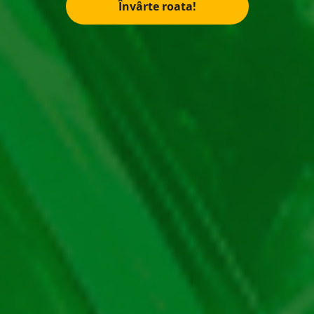
Învârte roata!
condiții de rulaj trebuie să îndeplinești.
Bonusul la înregistrare Winbet poate fi revendicat la
primele 3 depuneri, după cum urmează:
Prima depunere
: bonus 100% până la 3.000 RON;
A doua depunere
: bonus 125% până la 3.000
RON;
A treia depunere
: bonus 150% până la 4.000
RON.
De asemenea, pe lângă bonusul în bani, jucătorii vor
obține
1.000 de rotiri gratuite
, imediat după finalizarea
pachetului promoțional.
Așadar, ai parte de un bonus de bun venit Winbet care
îți oferă până la
10.000 RON + 1.000 de rotiri gratuite
la cele mai atractive sloturi
și
.
EGT
Pragmatic Play