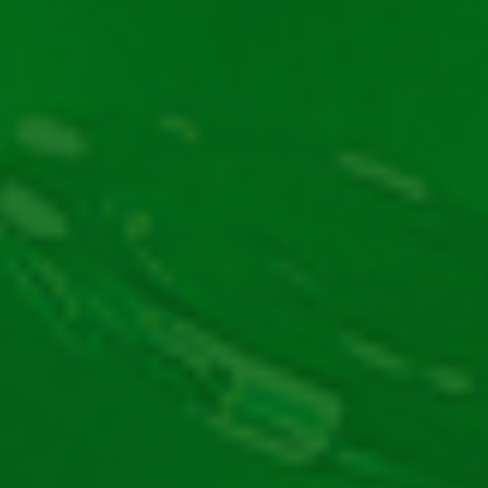
Echipa
Joc Păcănele
îți urează mult succes!
Care sunt condițiile de rulaj
pentru bonusul de bun venit
Winbet?
Pot revendica promoția și de pe
mobil?
La ce sloturi sunt disponibile
rotirile gratuite?
Alte articole utile despre Winbet: