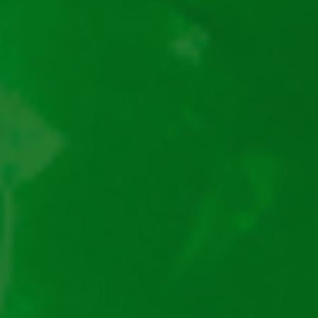
Burning Hot demo
Crazy Monkey demo
5 Dazling Hot demo
Dice and Roll demo
Vizitează-ne și află cele mai noi informații!
JocPacanele.ro
este deținut și operat de OGOOGA SERVICES SRL, persoană
juridică română, cu sediul social în București, Sector 1, Bulevardul ION
MIHALACHE nr. 15-17, etaj 8, număr de înregistrare J2016011888403, cod