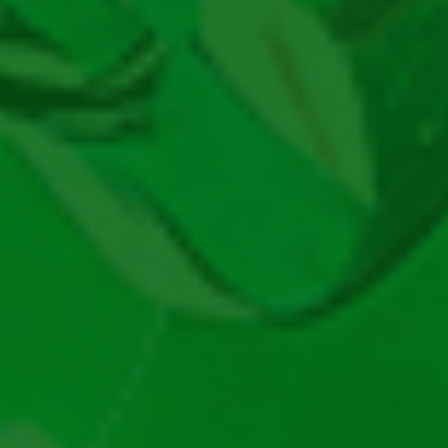
Loto Grecia
Loto Germania
Casino
Cazinouri Online
Bonus Fără depunere
Rotiri Gratuite
Oferte Casino Limitate
Cod Bonus Casino
Bonus Aniversar Casino
Bonus Fără Rulaj
LiveCasino
50 Rotiri Gratuite
100 Rotiri Gratuite
200 Rotiri Gratuite