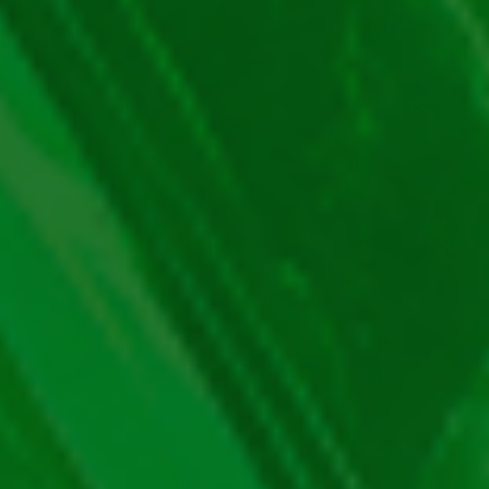
lor!
Depunere și retragere Winner:
informații generale
Cele două procese de tranzacție, depunere și retragere
Winner, se pot face foarte ușor. Metodele puse la
dispoziție de operator le includ și pe cele clasice, cu care
te-ai obișnuit deja. Totuși, așa cum poate știi de la alte
cazinouri online, operațiunile cu bani au anumite
condiții de îndeplinit, mai ales în cazul retragerilor. Și
când vorbim despre o depunere Winner Casino trebuie
să ții cont de anumite condiții, deci vom vorbi despre ele
pe larg, în cele ce urmează.
Oricum, pașii pe care trebuie să-i faci pentru a duce
la bun sfârșit o operațiune de Winner plată sunt