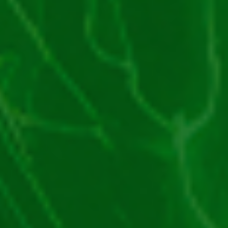
Bonus Cu Depunere
250 Rotiri – Rulaj 1X
Profită acum!
Să faci un depozit sau o retragere Winner este extrem
de avantajos datorită simplității procesului. De
asemenea, prima depunere Winner casino îți aduce o
promoție imposibil de refuzat! Profită și tu de pachetul
de bun venit și bucură-te de cele mai populare jocuri!
Acest
este exact ce îți trebuie
bonus de bun venit Winner
pentru a-ți începe drumul cu dreptul! Cu el, primești bani
extra din partea operatorului, iar tu trebuie doar să faci
o depunere Winner. Vei avea mai multe șanse de câștig
și te vei distra (cel puțin) de două ori mai mult datorită