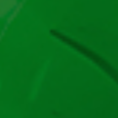
300 Rotiri Gratuite
400 Rotiri Gratuite
500 Rotiri Gratuite
Unibet Casino
Zinx Casino
Favbet Casino
Superbet Casino
Păcănele Demo
Fire Blaze Red Wizard
40 super hot demo – 7777 gratis
Shining Crown demo
Sizzling Hot demo
Book of Ra demo
40 Burning Hot demo