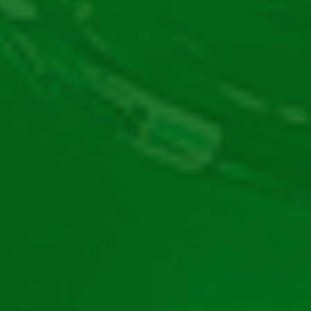
Dacă nu poți înregistra o cerere de retragere Winner,
înseamnă că ori ai bonusuri active la care nu ai
îndeplinit cerințele de rulaj, ori nu ai completat
procesul de verificare a identității.
Metodele de retragere au
0% comision
.
Timpul de procesare al retragerilor din agenții este
instant, iar retragerile prin card durează până la 4 zile
lucrătoare.
Retragerea trebuie fie efectuată prin aceeași metodă
pe care ai folosit-o la depunere Winner. Spre exemplu,
dacă ai depus la o agenție stradală, atunci nu poți
retrage prin card bancar.
Concluzii
Deși poate părea puțin complicat la început, procesele
de depunere și de retragere Winner sunt simple. După
câteva operațiuni de acest fel, te vei descurca de minune!