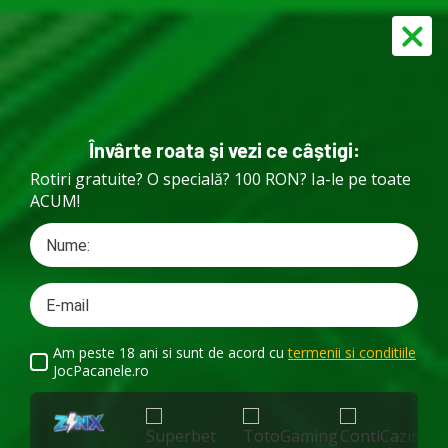
us + 500 Rotiri
5.000 RON Bonus + 500 Roti
Învârte roata și vezi ce câștigi:
Acasă
»
Blog
»
Depunere și retragere Winner – află metodele de
Rotiri gratuite? O specială? 100 RON? Ia-le pe toate
plată!
ACUM!
Am peste 18 ani si sunt de acord cu
termenii si conditiile
JocPacanele.ro
Depunere și retragere Winner
– află metodele de plată!