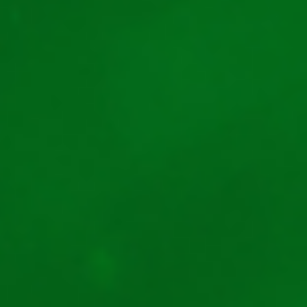
De asemenea, o anulare de retragere se va realiza la fel
de ușor, chiar dacă ești plecat într-o
vacanță în
.
Winnerland
Nu uita să ții cont de condițiile de retragere!
Îndeplinește cerințele de rulaj ale bonusurilor, verifică-ți
contul și asigură-te că ai efectuat o depunere minimă
Winner. Și amintește-ți de acea taxă de viciu, de 2%.
Diana Ionita
Autor