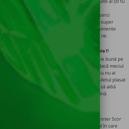
să știi care va fi exact scorul final, oricât de multe ai ști tu
despre echipele aflate în competiție.
Prin Scor Corect Winner poți, așadar, să îți încerci
norocul la pariuri. Iar gama aceasta este una super
bună la acest cazino, cu o sumedenie de evenimente
dintr-un număr mare de sporturi și cote care ne
surprind plăcut tot mai des.
Winner Casino Scor Corect – primești oricum cota 1!
În acest moment,
are o promoție bună pe
Winner Casino
pronosticul menționat mai sus. Anume? Păi, dacă meciul
la care ai pus Scor Corect se termină 0-0, iar tu nu ai
prevăzut bine rezultatul, ai cota 1 automat. Biletul plasat
trebuie să conțină selecții de tip pre match și să aibă
opțiunea despre care vorbim pe această pagină.
Să luăm un exemplu! Să zicem că tu ai ales Winner Scor
Corect la un meci și ai pus 1-2. Ei bine, în cazul în care