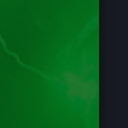
Poker ca la Aparate
Păcănele cu Coroane
Ruleta Online
Păcănele cu Jackpot
Blackjack
Ghid Despre Păcănele
Păcănele Bell Link
Păcănele cu Clopoței
Păcănele cu Pești
Păcănele cu Sport
Producatori
Păcănele EGT
Păcănele Novomatic
Păcănele No Limit