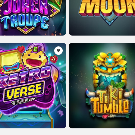
ingură rotire pentru fiecare. Nu trișa!
Învârte roata!