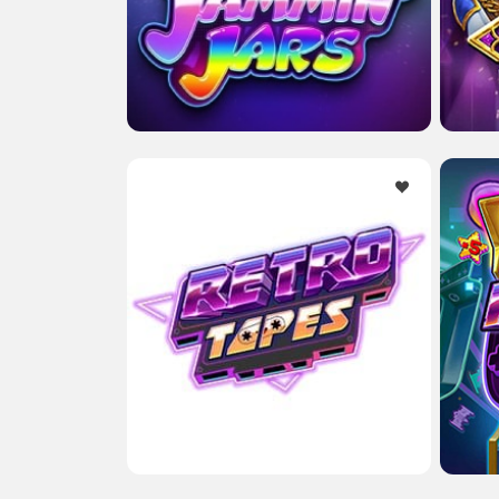
NIMIC
OFERTĂ FĂRĂ DEPUNERE
COD BONUS SPECIALA
TE
O s