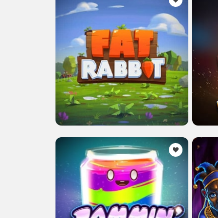
În
Rotir
pe to
ERE
SPECIALA DE 40 RON
ROTIRI GRATUITE
Am 
cond