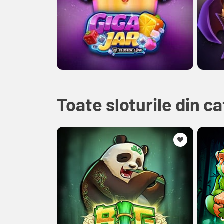
Toate sloturile din 