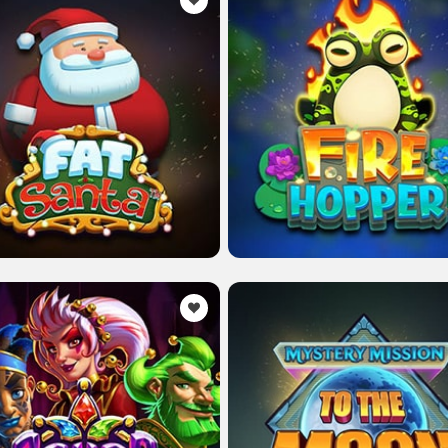
vârte roata și vezi ce
câștigi:
i gratuite? O specială? 100 RON? Ia-le
ate ACUM!
peste 18 ani si sunt de acord cu
termenii si
itiile
JocPacanele.ro