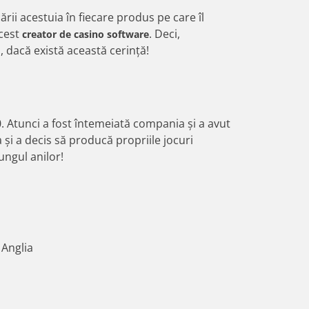
rii acestuia în fiecare produs pe care îl
acest
. Deci,
creator de casino software
i, dacă există această cerință!
 Atunci a fost întemeiată compania și a avut
 și a decis să producă propriile jocuri
ungul anilor!
 Anglia