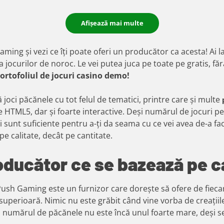
Afișează mai multe
ng și vezi ce îți poate oferi un producător ca acesta! Ai la 
 jocurilor de noroc. Le vei putea juca pe toate pe gratis, făr
portofoliul de jocuri casino demo!
oci păcănele cu tot felul de tematici, printre care și multe
 HTML5, dar și foarte interactive. Deși numărul de jocuri pe
sunt suficiente pentru a-ți da seama cu ce vei avea de-a face.
 calitate, decât pe cantitate.
ducător ce se bazează pe ca
sh Gaming este un furnizor care dorește să ofere de fiecar
e superioară. Nimic nu este grăbit când vine vorba de creați
numărul de păcănele nu este încă unul foarte mare, deși se 