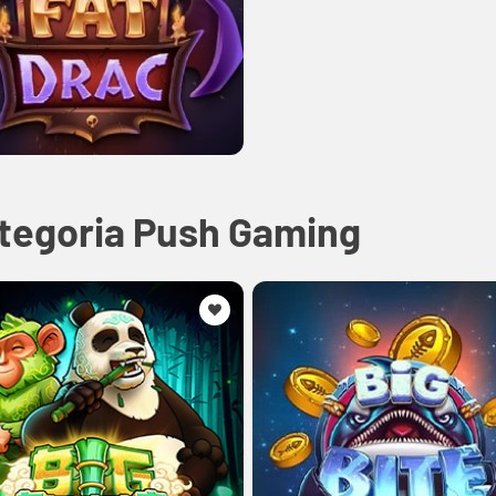
categoria Push Gaming