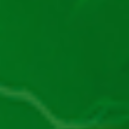
Dice and Roll demo
Vizitează-ne și află cele mai noi informații!
JocPacanele.ro
este deținut și operat de OGOOGA SERVICES SRL, persoană
juridică română, cu sediul social în București, Sector 1, Bulevardul ION
MIHALACHE nr. 15-17, etaj 8, număr de înregistrare J2016011888403, cod
unic de înregistrare 36506980 și are dreptul de a desfășura activitatea în
calitate de afiliat în domeniul jocurilor de noroc, acordat prin licența valabilă
până la data de 31.10.2026, conform Deciziei Oficiului Național al Jocurilor
de Noroc, nr.1879/20.10.2016. Accesul pe
JocPacanele.ro
este strict interzis
minorilor! Pe acest site nu se desfășoară activități de jocuri de noroc, însă