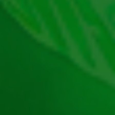
cu experiență în industria jocurilor de noroc! În această
recenzie îți vom prezenta toate detaliile necesare
pentru a-ți forma o părere despre producător și despre
creațiile acestuia. Vorbim despre specificul jocurilor
sale, ce titluri a reușit să obțină de-a lungul carierei,
istoria sa, jocuri și cazinourile la care le poți accesa.
Totul pe această pagină!
Apoi, după ce te informezi, poți începe aventura de a
descoperi un nou producător cum trebuie, jucând
câteva din sloturile sale. Poți încerca
,
păcănele asiatice
cum ar fi Winds of Wealth sau Bounding Luck. Sau poți
trece la sloturile preferate de mulți, adică cele clasice,
cum sunt Hot Lucky 7’s, Triple Lucky 8’s și Wilds of
Fortune. Dar tematicile păcănelelor Betsoft nu se
opresc aici. Ai mult mai multe de încercat, deci e clar că
poți găsi ceva care să fie exact pe gustul tău. Tot ce va
trebui să faci în acest caz este să dai spin la cât mai