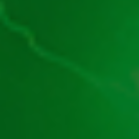
concepute. Nu credem că vei avea probleme în a le juca
absolut deloc, chiar și dacă ești începător. Jocurile
acestui furnizor pot fi accesate de pe orice dispozitiv și
astfel vei observa cât de ușor merg și cât de accesibile
sunt. Tot ce e nevoie să faci pentru a juca un slot de la
Betsoft Gaming este să:
Deschizi păcăneaua dorită și să alegi miza pe care
dorești să joci;
Apeși pe butonul Play și lași rolele să te surprindă.
După cum se poate vedea, nu e mare filozofie de făcut
pentru a da drumul rolelor. Și îți mai spunem ceva! La
noi pe site, pe Joc Păcănele, va fi chiar și mai simplu.
Asta pentru că sloturile sunt gratuite și nu trebuie să-ți
faci griji în privința mizei sau a unui cont. Vei putea chiar
alege și miza cea mai mare pentru a vedea cum te
surprinde jocul. Găsești pe acest site cele mai noi
păcănele pe care le poți testa cu această tehnică. Iar