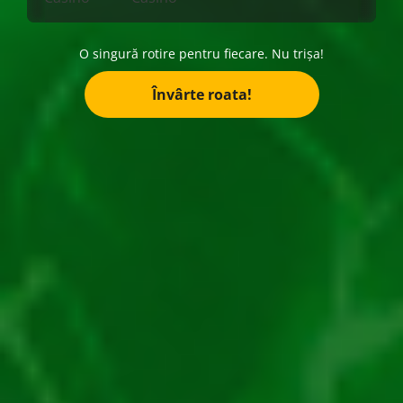
place mai mult!
O singură rotire pentru fiecare. Nu trișa!
Învârte roata!
Bonus Cu Depunere
250 Rotiri – Rulaj 1X
Cod Bonus:
RO300
Profită acum!