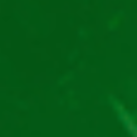
dintre cele mai bune cazinouri online Betsoft pentru
jucătorii din SUA, oferind 30 dintre cele mai bune
produse ale sale.
ȘTIAI CĂ?
Betsoft are mai multe licențe, printre care și
ONJN, MGA, ADM, QUINEL sau GLI, deci vei avea parte de
siguranță 100%.
În ziua de astăzi, Betsoft este unul dintre cei mai buni
producători din branșă, folosind grafica 3D la
păcănelele pe care le furnizează. Mulțumită software-
ului de calitate superioară, atenției la detalii și inovației,
Betsoft încă se află în top, printre giganții industriei.
Putem spune că este o companie promițătoare cu un
potențial bun pentru o creștere viitoare și mai mare.
Păcănele Betsoft – prin ce s-au