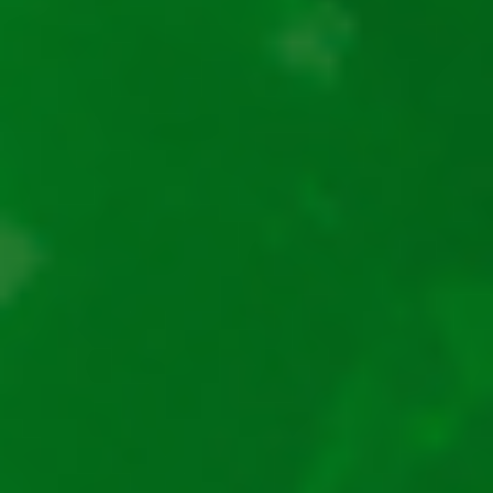
Unibet Casino
Zinx Casino
Favbet Casino
Superbet Casino
Păcănele Demo
Fire Blaze Red Wizard
40 super hot demo – 7777 gratis
Shining Crown demo
Sizzling Hot demo
Book of Ra demo
40 Burning Hot demo
Burning Hot demo
Crazy Monkey demo
5 Dazling Hot demo