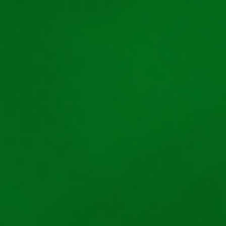
Încheiem recomandările noastre Betsoft cu Take the
Bank, un slot care te va ține captivat pe tot parcursul
jocului. Dacă ești pregătit pentru furtul vieții tale, atunci
trebuie să încerci Take the Bank, un slot rapid cu plăți
mari. Jefuiești banca și fugi cu bunurile într-o aventură
palpitantă cu runde bonus și Sticky Wilds. Atenție la
Heist Spins, pentru că fiecare rotire te aduce mai
aproape de explozia unei bombe. Adună hoți pe role și
la fiecare 10 rotiri, aceștia se vor transforma într-un
simbol Wild, deschizând larg seifurile. Mai mult, ține-ți
ochii țintiți după poliție, deoarece 3 simboluri bonus vor
declanșa rotiri gratuite. Take the Bank este rapid,
exploziv și gata să-ți aducă marile câștiguri cu o
volatilitate medie, RTP 96,10%, 5 role și 75 de linii de
plată.
Betsoft slot – alte exemple
Bineînțeles că Betsoft mai are și alte jocuri de păcănele