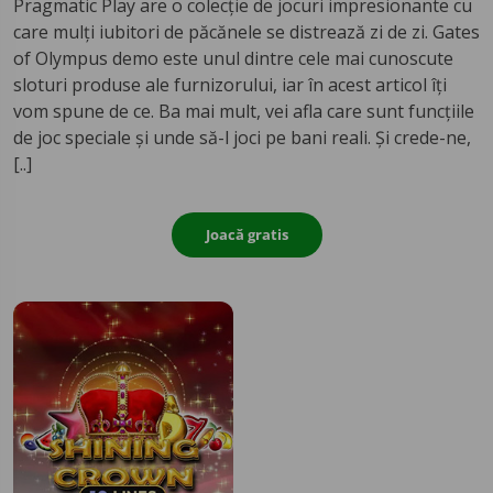
Pragmatic Play are o colecție de jocuri impresionante cu
care mulți iubitori de păcănele se distrează zi de zi. Gates
of Olympus demo este unul dintre cele mai cunoscute
sloturi produse ale furnizorului, iar în acest articol îți
vom spune de ce. Ba mai mult, vei afla care sunt funcțiile
de joc speciale și unde să-l joci pe bani reali. Și crede-ne,
[..]
Joacă gratis