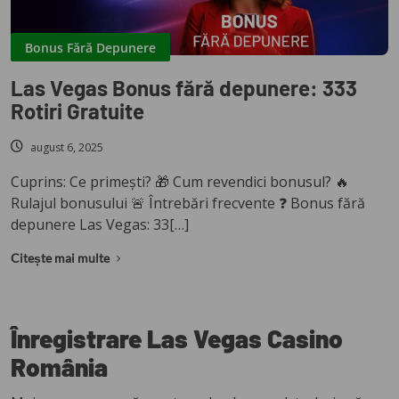
Bonus Fără Depunere
Las Vegas Bonus fără depunere: 333
Rotiri Gratuite
august 6, 2025
Cuprins: Ce primești? 🎁 Cum revendici bonusul? 🔥
Rulajul bonusului 🚨 Întrebări frecvente ❓ Bonus fără
depunere Las Vegas: 33[…]
Citește mai multe
Înregistrare Las Vegas Casino
România