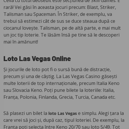
Ceva cu totul deosebit este secțiunea de Skill Games. E
rară! Vei găsi în aceasta jocuri precum: Blast, Striker,
Talisman sau Spaceman. În Striker, de exemplu, va
trebui să estimezi cât de sus se duce steaua după ce
ciocanul lovește. Talisman, pe de altă parte, e mai mult
un joc tip loterie. Te lăsăm însă pe tine să le descoperi
mai în amănunt!
Loto Las Vegas Online
Și jocurile de loto pot fi o sursă bună de distracție,
precum și una de câștig. La Las Vegas Casino găsești
multe loterii de top internaționale, precum Italia Keno
sau Slovacia Keno. Poți pune bilete la loteriile: Italia,
Franța, Polonia, Finlanda, Grecia, Turcia, Canada etc.
Să plasezi un bilet la
e simplu. Alegi țara la
loto Las Vegas
care vrei să joci și, după caz, tipul loteriei. De exemplu, la
Franța poți selecta între Keno 20/70 sau loto 5/49. Tot