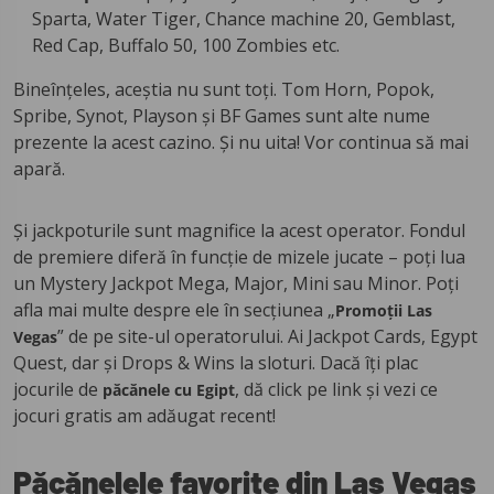
Sparta, Water Tiger, Chance machine 20, Gemblast,
Red Cap, Buffalo 50, 100 Zombies etc.
Bineînțeles, aceștia nu sunt toți. Tom Horn, Popok,
Spribe, Synot, Playson și BF Games sunt alte nume
prezente la acest cazino. Și nu uita! Vor continua să mai
apară.
Și jackpoturile sunt magnifice la acest operator. Fondul
de premiere diferă în funcție de mizele jucate – poți lua
un Mystery Jackpot Mega, Major, Mini sau Minor. Poți
afla mai multe despre ele în secțiunea „
Promoții Las
” de pe site-ul operatorului. Ai Jackpot Cards, Egypt
Vegas
Quest, dar și Drops & Wins la sloturi. Dacă îți plac
jocurile de
, dă click pe link și vezi ce
păcănele cu Egipt
jocuri gratis am adăugat recent!
Păcănelele favorite din Las Vegas