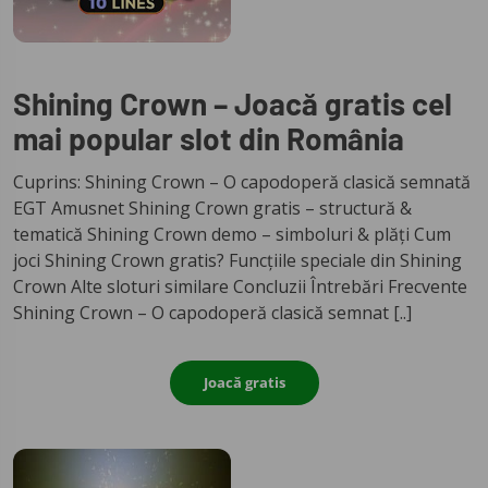
Shining Crown – Joacă gratis cel
mai popular slot din România
Cuprins: Shining Crown – O capodoperă clasică semnată
EGT Amusnet Shining Crown gratis – structură &
tematică Shining Crown demo – simboluri & plăți Cum
joci Shining Crown gratis? Funcțiile speciale din Shining
Crown Alte sloturi similare Concluzii Întrebări Frecvente
Shining Crown – O capodoperă clasică semnat [..]
Joacă gratis