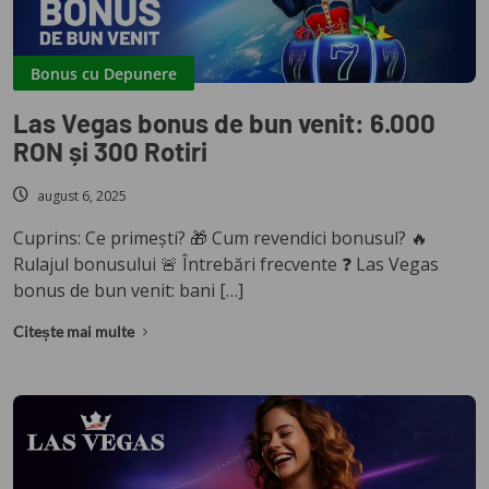
Bonus cu Depunere
Las Vegas bonus de bun venit: 6.000
RON și 300 Rotiri
august 6, 2025
Cuprins: Ce primești? 🎁 Cum revendici bonusul? 🔥
Rulajul bonusului 🚨 Întrebări frecvente ❓ Las Vegas
bonus de bun venit: bani […]
Citește mai multe