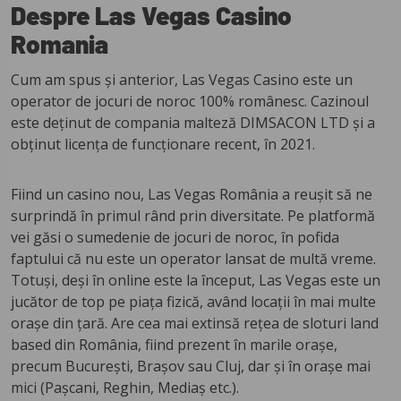
Despre Las Vegas Casino
Romania
Cum am spus și anterior, Las Vegas Casino este un
operator de jocuri de noroc 100% românesc. Cazinoul
este deținut de compania malteză DIMSACON LTD și a
obținut licența de funcționare recent, în 2021.
Fiind un casino nou, Las Vegas România a reușit să ne
surprindă în primul rând prin diversitate. Pe platformă
vei găsi o sumedenie de jocuri de noroc, în pofida
faptului că nu este un operator lansat de multă vreme.
Totuși, deși în online este la început, Las Vegas este un
jucător de top pe piața fizică, având locații în mai multe
orașe din țară. Are cea mai extinsă rețea de sloturi land
based din România, fiind prezent în marile orașe,
precum București, Brașov sau Cluj, dar și în orașe mai
mici (Pașcani, Reghin, Mediaș etc.).