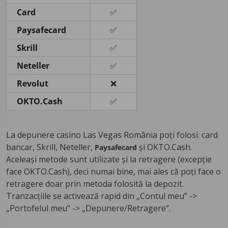
Card
✅
Paysafecard
✅
Skrill
✅
Neteller
✅
Revolut
❌
OKTO.Cash
✅
La depunere casino Las Vegas România poți folosi: card
bancar, Skrill, Neteller,
și OKTO.Cash.
Paysafecard
Aceleași metode sunt utilizate și la retragere (excepție
face OKTO.Cash), deci numai bine, mai ales că poți face o
retragere doar prin metoda folosită la depozit.
Tranzacțiile se activează rapid din „Contul meu” ->
„Portofelul meu” -> „Depunere/Retragere”.