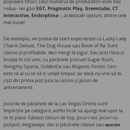
populare titluri. Deși numărul de producători este mai
redus- vei găsi
EGT, Pragmatic Play, Greentube, CT
Interactive, Endorphina
-, ai destule opțiuni, dintre cele
mai bune!
De exemplu, vei putea da start experienței cu Lucky Lady
Charm Deluxe, The Dog House sau Book of Ra. Sunt
clasice și profitabile, deci mergi la sigur. Sau poți risca și
începe în stil unic, cu păcănele precum Sugar Rush,
Almighty Sparta, GoldenOx sau Majestic Forest. Cert
este că ai cu ce să-ți umpli timpul, iar dacă nu vrei să te
riști din prima poți juca la cazino și jocuri de
antrenament.
Jocurile de păcănele de la Las Vegas Online sunt
împărțite pe categorii, astfel încât să ajungi mai ușor la
ce îți place. Găsești sloturi de top, jocuri noi, jocuri cu
jackpot, megaways, dar și păcănele clasice sau
aparate