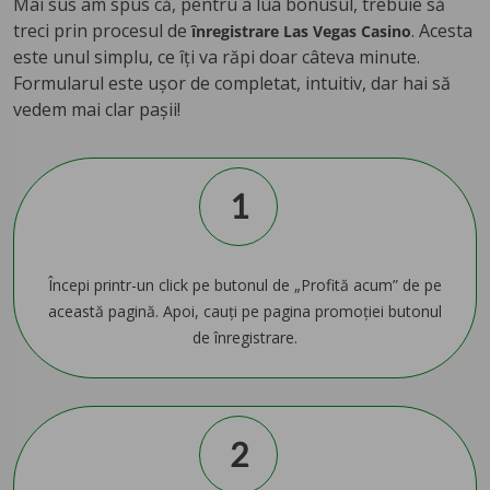
Mai sus am spus că, pentru a lua bonusul, trebuie să
treci prin procesul de
. Acesta
înregistrare Las Vegas Casino
este unul simplu, ce îți va răpi doar câteva minute.
Formularul este ușor de completat, intuitiv, dar hai să
vedem mai clar pașii!
1
Începi printr-un click pe butonul de „Profită acum” de pe
această pagină. Apoi, cauți pe pagina promoției butonul
de înregistrare.
2