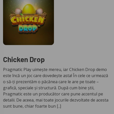
Chicken Drop
Pragmatic Play uimește mereu, iar Chicken Drop demo
este încă un joc care dovedește asta! În cele ce urmează
o să-ți prezentăm o păcănea care le are pe toate –
grafică, speciale și structură. După cum bine știi,
Pragmatic este un producător care pune accentul pe
detalii. De aceea, mai toate jocurile dezvoltate de acesta
sunt bune, chiar foarte bun [..]