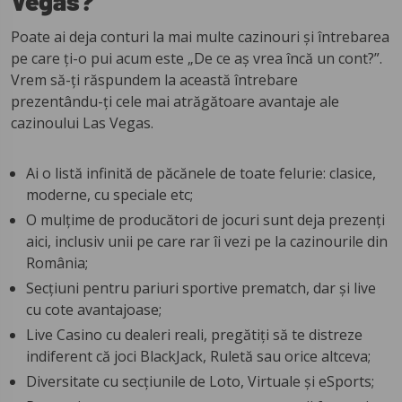
Vegas?
Poate ai deja conturi la mai multe cazinouri și întrebarea
pe care ți-o pui acum este „De ce aș vrea încă un cont?”.
Vrem să-ți răspundem la această întrebare
prezentându-ți cele mai atrăgătoare avantaje ale
cazinoului Las Vegas.
Ai o listă infinită de păcănele de toate felurie: clasice,
moderne, cu speciale etc;
O mulțime de producători de jocuri sunt deja prezenți
aici, inclusiv unii pe care rar îi vezi pe la cazinourile din
România;
Secțiuni pentru pariuri sportive prematch, dar și live
cu cote avantajoase;
Live Casino cu dealeri reali, pregătiți să te distreze
indiferent că joci BlackJack, Ruletă sau orice altceva;
Diversitate cu secțiunile de Loto, Virtuale și eSports;