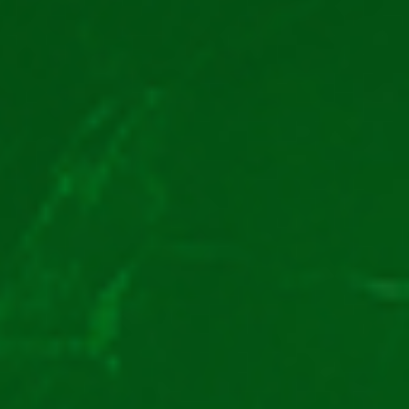
păcănele Las Vegas
descoperi o mulțime de jocuri noi, pe care poate nici
nu aveai de gând să le încerci până atunci. Dar cu
ocazia unei promoții vei putea descoperi noua ta
păcănea preferată!
Iar în cazul ofertelor fără depunere, despre care vom
discuta în continuare, vei putea câștiga bani reali fără
să depui nimic. Chiar că ieși pe plus, nu?
Promoții Las Vegas – cu depunere sau fără?
Așa cum ziceam, există promoții Las Vegas fără
depunere sau cu depunere. Pentru cele cu depunere va
trebui să depui în contul tău o anumită sumă de bani
pentru a le accesa. Dar nu-ți face griji, pentru că nu
sumele nu vor trebui să fie prea mari! Asta ca promoția
să poată fi la îndemână pentru mai mulți jucători.
În cazul celor fără depunere, efortul financiar va fi
minim, dar cel mai probabil va trebui să treci prin
procesul de verificare a contului sau să dai câteva
spinuri la un anumit joc. Depinde de cerințele ofertei.