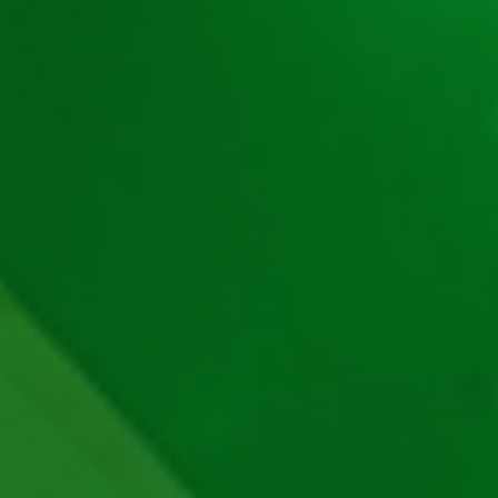
Harta Păcănelelor – JocPăcănele
Harta Bonusurilor Casino – JocPăcănele
Hartă site – JocPăcănele
Harta Ghiduri Cazinouri – JocPăcănele
Păcănele
Păcănele Clasice
Păcănele cu RTP mare
Păcănele cu Fructe
Poker ca la Aparate
Păcănele cu Coroane
Ruleta Online
Păcănele cu Jackpot
Blackjack
Ghid Despre Păcănele