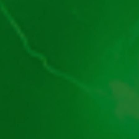
Generale
Cine Suntem
Autori
Contactează-ne
Licență ONJN
Politica Cookies (EU)
Cookie de rețea
Termeni și Condiții
Confidențialitate (EU)
SUSȚINEM JOCUL DE NOROC RESPONSABIL!
Blog
Ghid despre Păcănele
Cum Evaluăm Cazinourile Online
Politica de Evaluare a Păcănelelor