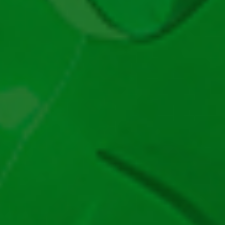
Cod Bonus Casino
Bonus Aniversar Casino
Bonus Fără Rulaj
LiveCasino
50 Rotiri Gratuite
100 Rotiri Gratuite
200 Rotiri Gratuite
300 Rotiri Gratuite
400 Rotiri Gratuite
500 Rotiri Gratuite
Unibet Casino
Zinx Casino
Favbet Casino
Superbet Casino
Păcănele Demo