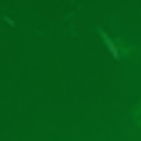
este să depui minim 100 RON și apoi să revendici rotirile
gratuite la jocul de păcănele Firebird Double 27 de la
Synot! Ține cont și de următoarele mențiuni:
Vei găsi rotirile în rubrica Bonusuri la secțiunea Rotiri
Gratuite;
Acestea trebuie activate înainte de a accesa jocul
menționat;
Valabilitatea rotirilor gratuite este de o zi;
Ai grijă pentru că poți juca lunea numai în intervalul
11:00 – 23:59.
Free Spins Festival Las Vegas Joi
Aceste promoții Las Vegas îți oferă șanse în plus de
câștig, în fiecare joi de la 11:00 până la 23:59. Doar depui
și alegi bonusul preferat din următoarele:
50 rotiri gratuite – pentru o depunere între 50 și 99
RON;
100 rotiri gratuite – pentru o depunere între 100 și
199 RON;