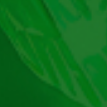
Un singur bonus poate fi câștigat în urma unei rotiri.
Premiile vor fi oferite în contul de joc al fiecărui
participant la promoție.
Câștigurile pot varia în funcție de activitatea
jucătorului la cazino.
Promoții Las Vegas: informații generale
Gama de promoții Las Vegas este concepută pentru
clienții dornici de distracție, dar și de câteva câștiguri
frumoase. Vei avea sute de oportunități să câștigi premii
în cash, rotiri gratuite sau altele. Încă de la început, când
te înregistrezi și iei bonusul de bun venit, vei fi pe plus,
având ocazia să experimentezi cu tot felul de oferte.
Dar nu uita că în cele din urmă va trebui să practici un
joc responsabil Las Vegas. Aceasta este cea mai bună
cale de a te bucura de jocuri și oferte la casino, dar și de
a fi prezent în viața personală. Desigur, operatorul îți
pune la dispoziție o varietate de promoții atractive, dar
tu trebuie să știi să te bucuri de avantajele lor, având o