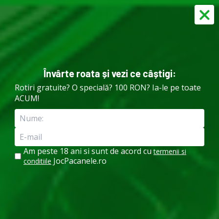
 Rotiri
5.000 RON Bonus + 500 Rotiri
Învârte roata și vezi ce câștigi:
Acasă
»
Blog
»
Bucură-te de super promoții Las Vegas!
Rotiri gratuite? O specială? 100 RON? Ia-le pe toate
ACUM!
Bucură-te de super promoții Las Vegas!
ianuarie 15, 2024
Ghid Casino Online
Oferte Speciale
Am peste 18 ani si sunt de acord cu
/
termenii si
JocPacanele.ro
conditiile
Autor:
Diana Ionita
Actualizat: 15 iulie 2026
Distribuie!