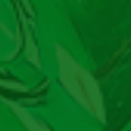
Loto Spania
Loto Slovenia
Loto Slovacia
Loto Polonia
Loto Norvegia
Loto Letonia
Loto Italia
Loto Grecia
Loto Germania
Casino
Cazinouri Online
Bonus Fără depunere
Rotiri Gratuite
Oferte Casino Limitate