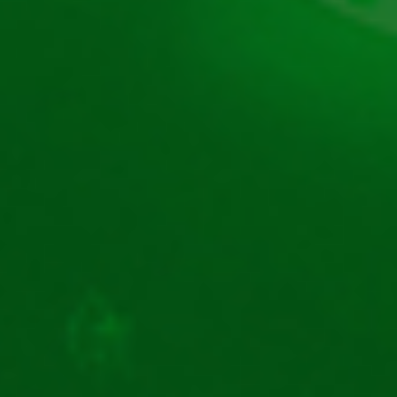
limită.
Las Vegas promoții – avantaje
De regulă, seria de promoții Las Vegas vine cu o
mulțime de avantaje pe lângă cele în bani sau rotiri
gratuite, care te pot atrage. Vei primi mai mult decât ai
impresia, iar acesta poate fi considerat un punct forte al
lor. Hai să vedem care sunt avantajele la care poate nu
te-ai gândit până acum!
Ai promoții Las Vegas pentru toate categoriile
cazinoului. Dacă te-ai plictisit să joci în secțiunea
Casino, poți trece imediat la Virtuale, Sport sau Live
Casino. Alegerea îți aparține!
Premiile sunt avantajoase, în special în cazul
turneelor, deoarece acolo vor fi premiate mai multe
persoane. Dar chiar și așa, tot vei putea beneficia de
un câștig frumușel doar jucând păcănelele menționate
în condiții.
Tot legat de
, vei avea șansa să