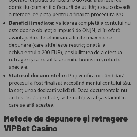
domiciliu (cum ar fi o factură de utilități) sau o dovadă
a metodei de plată pentru a finaliza procedura KYC.
Beneficii imediate:
Validarea completă a contului nu
este doar o obligație impusă de ONJN, ci îți oferă
avantaje directe: eliminarea limitei maxime de
depunere (care altfel este restricționată la
echivalentul a 200 EUR), posibilitatea de a efectua
retrageri și accesul la anumite bonusuri și oferte
speciale.
Statusul documentelor:
Poți verifica oricând dacă
procesul a fost finalizat accesând meniul contului tău,
la secțiunea dedicată validării. Dacă documentele nu
au fost încă aprobate, sistemul îți va afișa stadiul în
care se află acestea.
Metode de depunere și retragere
VIPBet Casino