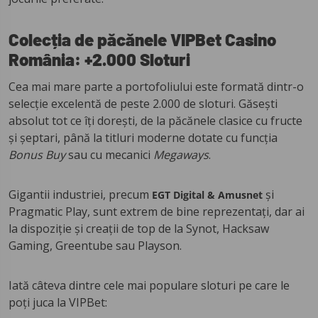
Colecția de păcănele VIPBet Casino
România: +2.000 Sloturi
Cea mai mare parte a portofoliului este formată dintr-o
selecție excelentă de peste 2.000 de sloturi. Găsești
absolut tot ce îți dorești, de la păcănele clasice cu fructe
și șeptari, până la titluri moderne dotate cu funcția
Bonus Buy
sau cu mecanici
Megaways
.
Gigantii industriei, precum
și
EGT Digital & Amusnet
Pragmatic Play, sunt extrem de bine reprezentați, dar ai
la dispoziție și creații de top de la Synot, Hacksaw
Gaming, Greentube sau Playson.
Iată câteva dintre cele mai populare sloturi pe care le
poți juca la VIPBet: