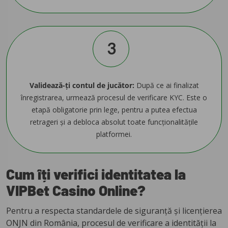
3
Validează-ți contul de jucător:
După ce ai finalizat
înregistrarea, urmează procesul de verificare KYC. Este o
etapă obligatorie prin lege, pentru a putea efectua
retrageri și a debloca absolut toate funcționalitățile
platformei.
Cum îți verifici identitatea la
VIPBet Casino Online?
Pentru a respecta standardele de siguranță și licențierea
ONJN din România, procesul de verificare a identității la