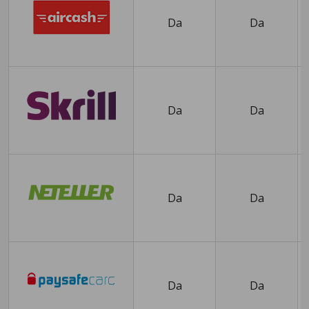
Da
Da
Da
Da
Da
Da
Da
Da