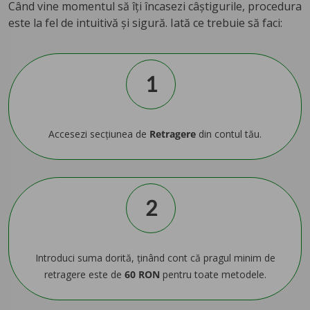
Când vine momentul să îți încasezi câștigurile, procedura
este la fel de intuitivă și sigură. Iată ce trebuie să faci:
1
Accesezi secțiunea de
Retragere
din contul tău.
2
Introduci suma dorită, ținând cont că pragul minim de
retragere este de
60 RON
pentru toate metodele.