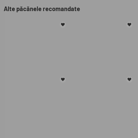
Alte păcănele recomandate