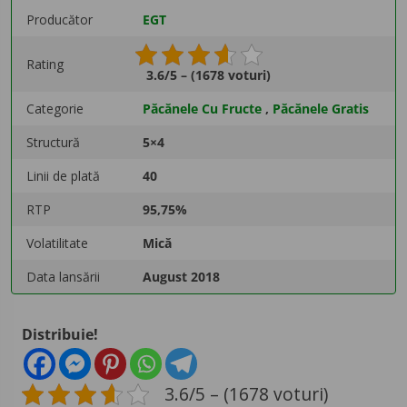
Producător
EGT
Rating
3.6/5 – (1678 voturi)
Categorie
Păcănele Cu Fructe
,
Păcănele Gratis
Structură
5×4
Linii de plată
40
RTP
95,75%
Volatilitate
Mică
Data lansării
August 2018
Distribuie!
3.6/5 – (1678 voturi)