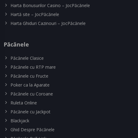
Harta Bonusurilor Casino – JocPăcănele
Hartă site – JocPăcănele
Harta Ghiduri Cazinouri – JocPăcănele
Păcănele
Păcănele Clasice
Păcănele cu RTP mare
Păcănele cu Fructe
Poker ca la Aparate
Păcănele cu Coroane
Ruleta Online
Păcănele cu Jackpot
Blackjack
Ghid Despre Păcănele