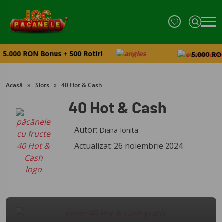
5.000 RON Bonus + 500 Rotiri
5.
Acasă
»
Slots
»
40 Hot & Cash
40 Hot & Cash
Autor:
Diana Ionita
Actualizat: 26 noiembrie 2024