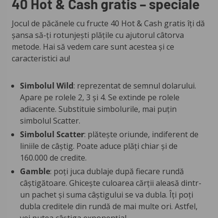
40 Hot & Cash gratis – speciale
Jocul de păcănele cu fructe 40 Hot & Cash gratis îți dă
șansa să-ți rotunjești plățile cu ajutorul câtorva
metode
. Hai să vedem care sunt acestea și ce
caracteristici au!
Simbolul Wild
: reprezentat de semnul dolarului.
Apare pe rolele 2, 3 și 4. Se extinde pe rolele
adiacente. Substituie simbolurile, mai puțin
simbolul Scatter.
Simbolul Scatter
: plătește oriunde, indiferent de
liniile de câștig. Poate aduce plăți chiar și de
160.000 de credite.
Gamble
: poți juca dublaje după fiecare rundă
câștigătoare. Ghicește culoarea cărții aleasă dintr-
un pachet și suma câștigului se va dubla. Îți poți
dubla creditele din rundă de mai multe ori. Astfel,
vei putea câștiga exponențial.