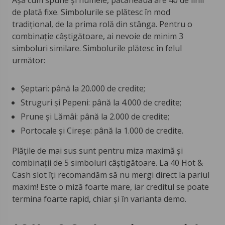
de plată fixe. Simbolurile se plătesc în mod
tradițional, de la prima rolă din stânga. Pentru o
combinație câștigătoare, ai nevoie de minim 3
simboluri similare. Simbolurile plătesc în felul
următor:
Șeptari: până la 20.000 de credite;
Struguri și Pepeni: până la 4.000
de credite;
Prune și Lămâi: până la 2.000
de credite;
Portocale și Cireșe: până la 1.000
de credite.
Plățile de mai sus sunt pentru miza maximă și
combinații de 5 simboluri câștigătoare. La 40 Hot &
Cash slot îți recomandăm să nu mergi direct la pariul
maxim! Este o miză foarte mare, iar creditul se poate
termina foarte rapid, chiar și în varianta demo.