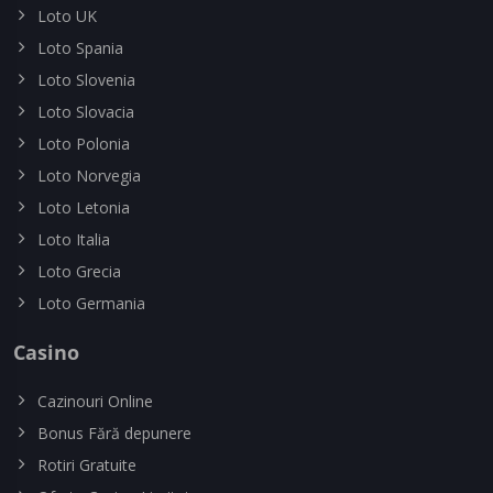
Loto UK
Loto Spania
Loto Slovenia
Loto Slovacia
Loto Polonia
Loto Norvegia
Loto Letonia
Loto Italia
Loto Grecia
Loto Germania
Casino
Cazinouri Online
Bonus Fără depunere
Rotiri Gratuite