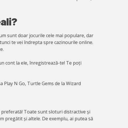
ali?
um sunt doar jocurile cele mai populare, dar
atunci te vei îndrepta spre cazinourile online.
e.
n cont la ele, înregistrează-te! Te poți
e la Play N Go, Turtle Gems de la Wizard
 preferată! Toate sunt sloturi distractive și
i-am pregătit și altele. De exemplu, ai putea să