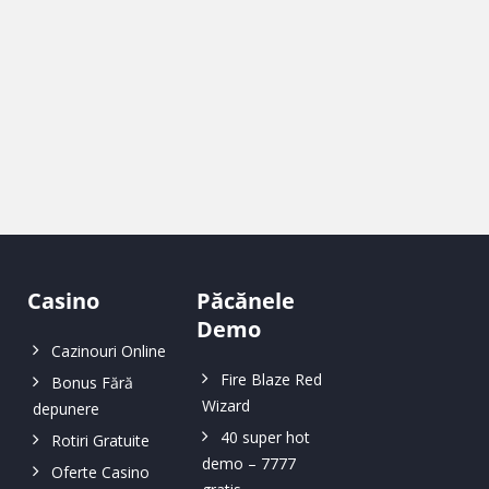
Casino
Păcănele
Demo
Cazinouri Online
Fire Blaze Red
Bonus Fără
Wizard
depunere
40 super hot
Rotiri Gratuite
demo – 7777
Oferte Casino