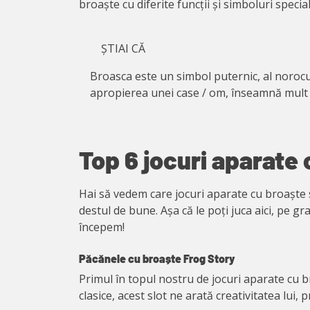
broaște cu diferite funcții și simboluri special
ȘTIAI CĂ
Broasca este un simbol puternic, al norocul
apropierea unei case / om, înseamnă mult
Top 6 jocuri aparate
Hai să vedem care jocuri aparate cu broaște s
destul de bune. Așa că le poți juca aici, pe gra
începem!
Păcănele cu broaște Frog Story
Primul în topul nostru de jocuri aparate cu 
clasice, acest slot ne arată creativitatea lui,