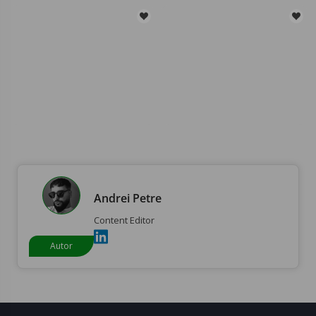
Andrei Petre
Content Editor
Autor