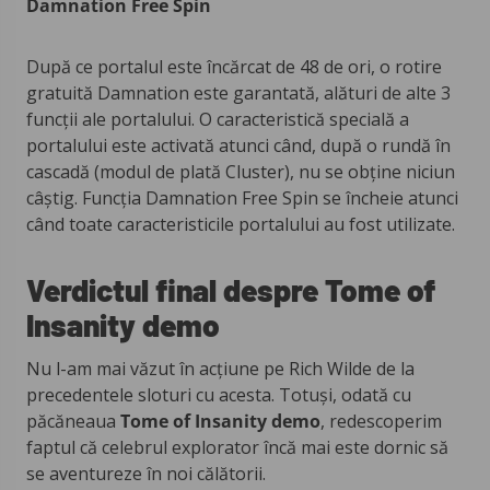
Damnation Free Spin
După ce portalul este încărcat de 48 de ori, o rotire
gratuită Damnation este garantată, alături de alte 3
funcții ale portalului. O caracteristică specială a
portalului este activată atunci când, după o rundă în
cascadă (modul de plată Cluster), nu se obține niciun
câștig. Funcția Damnation Free Spin se încheie atunci
când toate caracteristicile portalului au fost utilizate.
Verdictul final despre Tome of
Insanity demo
Nu l-am mai văzut în acțiune pe Rich Wilde de la
precedentele sloturi cu acesta. Totuși, odată cu
păcăneaua
Tome of Insanity demo
, redescoperim
faptul că celebrul explorator încă mai este dornic să
se aventureze în noi călătorii.