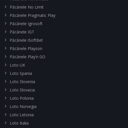
Păcănele No Limit
Păcănele Pragmatic Play
Păcănele Igrosoft
Păcănele IGT
Păcănele iSoftBet
Păcănele Playson
Păcănele Play’n GO
Loto UK
Loto Spania
Loto Slovenia
Loto Slovacia
Loto Polonia
Loto Norvegia
Loto Letonia
Loto Italia