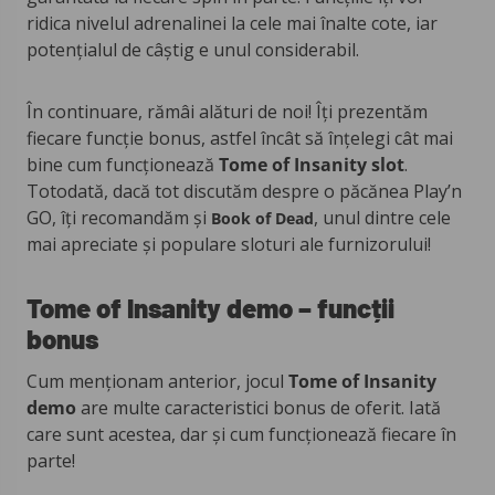
ridica nivelul adrenalinei la cele mai înalte cote, iar
potențialul de câștig e unul considerabil.
În continuare, rămâi alături de noi! Îți prezentăm
fiecare funcție bonus, astfel încât să înțelegi cât mai
bine cum funcționează
Tome of Insanity slot
.
Totodată, dacă tot discutăm despre o păcănea Play’n
GO, îți recomandăm și
, unul dintre cele
Book of Dead
mai apreciate și populare sloturi ale furnizorului!
Tome of Insanity demo – funcții
bonus
Cum menționam anterior, jocul
Tome of Insanity
demo
are multe caracteristici bonus de oferit. Iată
care sunt acestea, dar și cum funcționează fiecare în
parte!