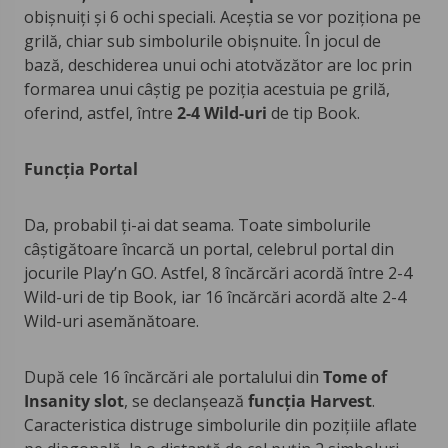
obișnuiți și 6 ochi speciali. Aceștia se vor poziționa pe
grilă, chiar sub simbolurile obișnuite. În jocul de
bază, deschiderea unui ochi atotvăzător are loc prin
formarea unui câștig pe poziția acestuia pe grilă,
oferind, astfel, între
2-4 Wild-uri
de tip Book.
Funcția Portal
Da, probabil ți-ai dat seama. Toate simbolurile
câștigătoare încarcă un portal, celebrul portal din
jocurile Play’n GO. Astfel, 8 încărcări acordă între 2-4
Wild-uri de tip Book, iar 16 încărcări acordă alte 2-4
Wild-uri asemănătoare.
După cele 16 încărcări ale portalului din
Tome of
Insanity slot
, se declanșează
funcția Harvest
.
Caracteristica distruge simbolurile din pozițiile aflate