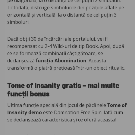
pe diagonală, la o distanță de cel puțin 2 simboluri.
Totodată, distruge simbolurile din pozițiile aflate pe
orizontală și verticală, la o distanță de cel puțin 3
simboluri.
Dacă obții 30 de încărcări ale portalului, vei fi
recompensat cu 2-4 Wild-uri de tip Book. Apoi, după
ce se formează combinații câștigătoare, se
declanșează
funcția Abomination
. Aceasta
transformă o piatră prețioasă într-un obiect ritualic.
Tome of Insanity gratis – mai multe
funcții bonus
Ultima funcție specială din jocul de păcănele
Tome of
Insanity demo
este Damnation Free Spin. Iată cum
se declanșează caracteristica și ce oferă aceasta!