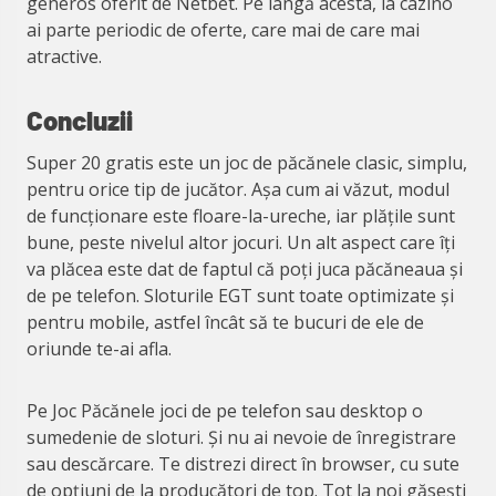
generos oferit de Netbet. Pe lângă acesta, la cazino
ai parte periodic de oferte, care mai de care mai
atractive.
Concluzii
Super 20 gratis este un joc de păcănele clasic, simplu,
pentru orice tip de jucător. Așa cum ai văzut, modul
de funcționare este floare-la-ureche, iar plățile sunt
bune, peste nivelul altor jocuri. Un alt aspect care îți
va plăcea este dat de faptul că poți juca păcăneaua și
de pe telefon. Sloturile EGT sunt toate optimizate și
pentru mobile, astfel încât să te bucuri de ele de
oriunde te-ai afla.
Pe Joc Păcănele joci de pe telefon sau desktop o
sumedenie de sloturi. Și nu ai nevoie de înregistrare
sau descărcare. Te distrezi direct în browser, cu sute
de opțiuni de la producători de top. Tot la noi găsești