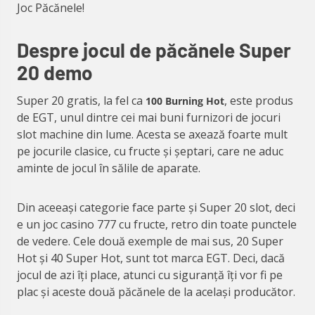
Joc Păcănele!
Despre jocul de păcănele Super
20 demo
Super 20 gratis, la fel ca
, este produs
100 Burning Hot
de EGT, unul dintre cei mai buni furnizori de jocuri
slot machine din lume. Acesta se axează foarte mult
pe jocurile clasice, cu fructe și șeptari, care ne aduc
aminte de jocul în sălile de aparate.
Din aceeași categorie face parte și Super 20 slot, deci
e un joc casino 777 cu fructe, retro din toate punctele
de vedere. Cele două exemple de mai sus, 20 Super
Hot și 40 Super Hot, sunt tot marca EGT. Deci, dacă
jocul de azi îți place, atunci cu siguranță îți vor fi pe
plac și aceste două păcănele de la același producător.