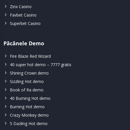
Zinx Casino
Favbet Casino
Superbet Casino
Păcănele Demo
Fire Blaze Red Wizard
40 super hot demo – 7777 gratis
Shining Crown demo
Sizzling Hot demo
Book of Ra demo
40 Burning Hot demo
Burning Hot demo
Crazy Monkey demo
5 Dazling Hot demo