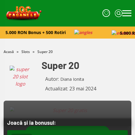
ri
5.000 RON Bonus + 500 Rotiri
Acasă
»
Slots
»
Super 20
Super 20
Autor:
Diana Ionita
Actualizat: 23 mai 2024
Joacă și ia bonusul:
JOACĂ GRATIS