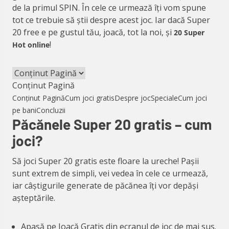
de la primul SPIN. În cele ce urmează îți vom spune
tot ce trebuie să știi despre acest joc. Iar dacă Super
20 free e pe gustul tău, joacă, tot la noi, și
20 Super
!
Hot online
Conținut Pagină
Conținut Pagină
Cum joci gratis
Despre joc
Speciale
Cum joci
pe bani
Concluzii
Păcănele Super 20 gratis – cum
joci?
Să joci Super 20 gratis este floare la ureche! Pașii
sunt extrem de simpli, vei vedea în cele ce urmează,
iar câștigurile generate de păcănea îți vor depăși
așteptările.
Apasă pe Joacă Gratis din ecranul de joc de mai sus.