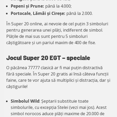
Pepeni și Prune:
până la 4.000;
Portocale, Lămâi și Cireșe:
până la 2.000.
În Super 20 online, ai nevoie de cel puțin 3 simboluri
pentru generarea unei plăți, indiferent de simbol.
Plățile de mai sus sunt pentru 5 simboluri
câștigătoare și un pariul maxim de 400 de fise.
Jocul Super 20 EGT – speciale
O păcănea 77777 clasică ar fi mai puțin distractivă
fără speciale. În Super 20 gratis ai însă câteva funcții
faine, care te vor ajuta să multiplici și distracția, dar și
câștigurile!
Simbolul Wild
: Șeptarii substituie toate
simbolurile, cu excepția Stelei (vezi mai jos). Acest
simbol norocos aduce plăți maxime de 20.000 de