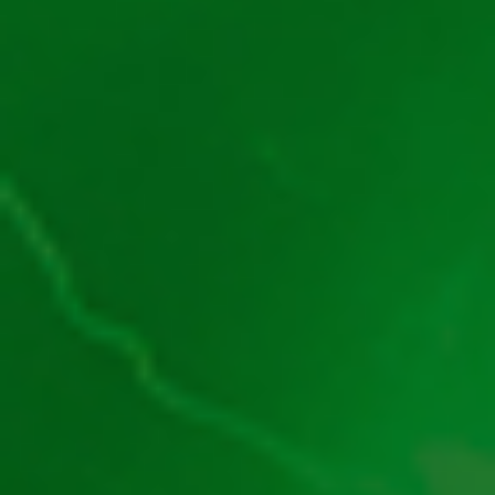
Andrei Petre
Content Editor
Autor