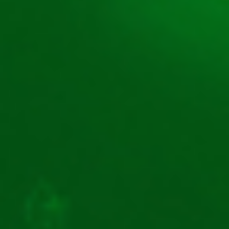
;
Pearls of India gratis
;
Jolly Roger Wild Kraken slot
.
House of Doom demo
Jocurile sunt gratuite și disponibile la noi pe site,
după cum deja știai. Încearcă aparatele și distrează-te
la maxim! Nu ai nimic de pierdut! Din contră, te
familiarizezi cu păcănelele, apoi vei fi pregătit să dai
spin-uri pe bani reali.
Revenind la păcăneaua
Gemix 2 demo
, hai să aflăm
care sunt funcțiile speciale ale slotului! Ai parte de
multiple caracteristici, așa că șansele de câștig cresc
substanțial.
Gemix 2 demo – funcții bonus
Iată care sunt funcțiile speciale din jocul de păcănele