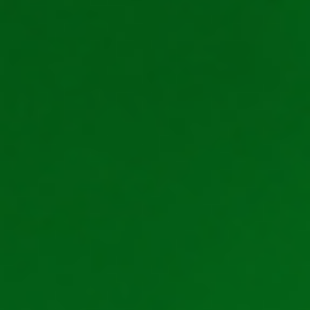
Pe lângă funcțiile menționate anterior, 4 gardieni pot
apărea aleatoriu în slotul
Gemix 2 gratis
. Fiecare
gardian oferă un simbol Wild unic, după cum
urmează:
Eroul curajos adaugă până la
2 Mega Wild-uri
cu
multiplicatori atașați.
Minerul plasează pe grilă până la
10 Wild-uri
simultan.
Prințesa contribuie cu
Wild-uri
care se pot
răspândi de la o margine la alta a grilei.
Vrăjitorul oferă până la
5 Sticky Wilds
, care rămân
pe loc pentru mai multe runde.
Verdictul final despre Gemix 2
demo
Dacă ești fan al sloturilor de tip Cluster, atunci