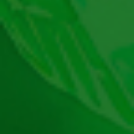
ridicată
, un
RTP (rata de plată către jucător) de
96.26%
, dar și un
Max Win (câștig maxim)
de până
la
7.500x miza
totală.
Gemix 2 slot – caracteristici
speciale
Cum menționam anterior, păcăneaua
Gemix 2 demo
are multiple funcții speciale, toate diferite de primul
titlu din serie. Ca să afli exact care sunt
caracteristicile, rămâi alături de noi! Îți prezentăm
care sunt bonusurile, dar și cum le declanșezi.
Până atunci, însă, pentru că știm că ești fan al
sloturilor Play’n GO, iată ce alte păcănele de la
producător îți recomandăm: