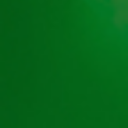
Pe Joc Păcănele punem distracția la loc de cinste! Vrem ca aici să
găsești cele mai populare păcănele online demo. Și mai vrem să-
ți oferim zilnic noi opțiuni, astfel încât să nu te plictisești
niciodată. La final, iei și un bonus exclusiv și joci la păcănele pe
bani reali!
Generale
Cine Suntem
Autori
Contactează-ne
Licență ONJN
Politica Cookies (EU)
Cookie de rețea
Termeni și Condiții
Confidențialitate (EU)
SUSȚINEM JOCUL DE NOROC RESPONSABIL!