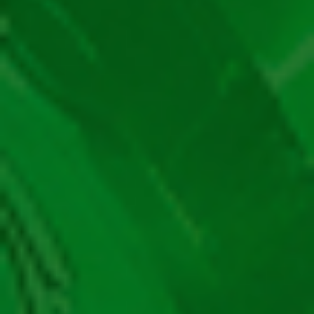
Ruleta Online
Păcănele cu Jackpot
Blackjack
Ghid Despre Păcănele
Păcănele Bell Link
Păcănele cu Clopoței
Păcănele cu Pești
Păcănele cu Sport
Producatori
Păcănele EGT
Păcănele Novomatic
Păcănele No Limit
Păcănele Pragmatic Play
Păcănele Igrosoft