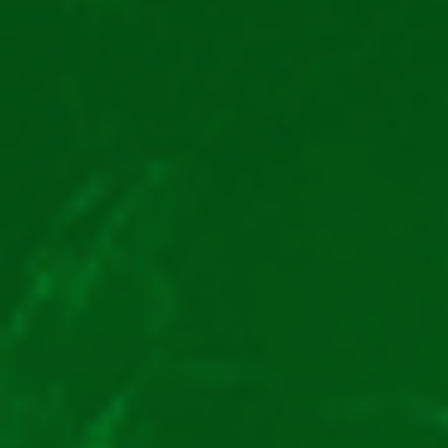
Gemix 2 demo
!
Un element comun al păcănelelor de la Play’n GO
este contorul de încărcare. În cazul
Gemix 2 slot
,
acest contor activează 4 modificatori. Totuși, funcțiile
nu se opresc aici, deoarece jucătorii pot beneficia de
caracteristici precum
Super Charge
,
World Patterns
,
Pick A Pocket
și
World Wilds
.
Contorul Crystal Charge se umple atunci când sunt
colectate 25 sau mai multe simboluri câștigătoare
într-o singură rotire. Când acest lucru se întâmplă,
unul dintre cei 4 modificatori Crystal Charge este
activat pe grilă:
Nova Blast
: un simbol explodează, distrugând și
transformând simbolurile adiacente.
Crystal Warp
: un tip de simbol, selectat aleatoriu,