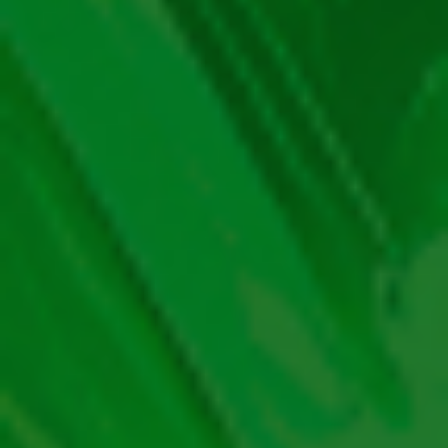
destul de asemănătoare. Cu toate acestea, noua
păcănea are un fundal fantastic, dacă acest lucru
contează. Jucătorii se deplasează prin diferite lumi,
așa că nu te atașa prea mult de imaginea inițială.
Dacă ai dat spin-uri originalului, atunci sunt șanse
mari ca muzica să-ți fie familiară. Cu influențe house,
coloana sonoră, fără îndoială, reprezintă una dintre
cele mai iconice melodii din lumea iGaming-ului.
Din punct de vedere al detaliilor tehnice,
Gemix 2
slot
este dezvoltat pe o structură
7×7
.
Mecanismul
de plată
, de asemenea, este unul
Cluster
. Așadar,
simbolurile care fac parte din combinații câștigătoare
dispar de pe ecran, iar pozițiile libere sunt
completate de alte simboluri care, la rândul lor, îți pot
aduce noi plăți.
Jocul de păcănele
Gemix 2 demo
are o
volatilitate