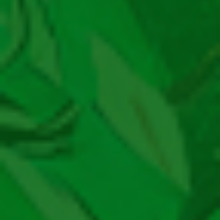
Păcănele IGT
Păcănele iSoftBet
Păcănele Playson
Păcănele Play’n GO
Loto UK
Loto Spania
Loto Slovenia
Loto Slovacia
Loto Polonia
Loto Norvegia
Loto Letonia
Loto Italia
Loto Grecia
Loto Germania
Casino