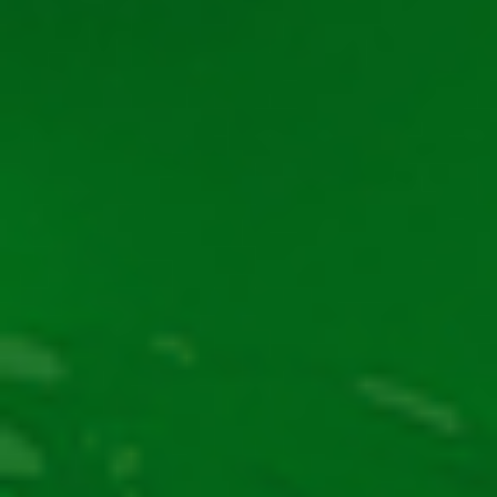
Gemix 2 demo
, păcăneaua de la Play’n GO, este jocul
pe care trebuie să-l încerci! Aparatul are un farmec
aparte, personaje excentrice, locații care se schimbă,
dar și o mulțime de funcții interesante.
După părerea noastră,
Gemix 2 slot
este mult
îmbunătăți față de primul titlu din serie. Pe lângă
faptul că este atractiv, cu un potențial uriaș de câștig,
slotul are un aspect și o atmosferă asemănătoare cu
popularul Candy Crush.
În păcăneaua
Gemix 2 demo
, unul dintre cei mai
mari factori motivaționali, în mod surprinzător, este
funcția World Pattern
. Desigur, există un stimulent
financiar pentru a transforma acele blocuri din
albastru în galben, dar dincolo de asta, există un
sentiment mai profund care te face să dai spin-uri în
continuare. Este aceeași obsesie care apare atunci