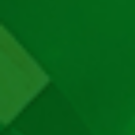
Blog
Ghid despre Păcănele
Cum Evaluăm Cazinourile Online
Politica de Evaluare a Păcănelelor
Harta Păcănelelor – JocPăcănele
Harta Bonusurilor Casino – JocPăcănele
Hartă site – JocPăcănele
Harta Ghiduri Cazinouri – JocPăcănele
Păcănele
Păcănele Clasice
Păcănele cu RTP mare
Păcănele cu Fructe
Poker ca la Aparate
Păcănele cu Coroane