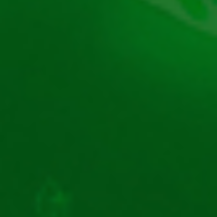
simbolul Wild din Foxin Wins Football Fever online.
La 5 apariții pe role îți poate aduce un câștig fabulos
de 2000 de monede! La 4 simboluri Wild poți câștiga
500 de monede, la 3 poți lua 200 de monede, iar la 2
simboluri 10 monede. Pe lângă Wild, în acest joc de
păcănele ai și un Scatter, sub formă de sac cu bani.
Simbolurile simple din jocul de păcănele Foxin Wins
Football Fever sunt:
Domnul Vulpe în mașina roșie de lux: poate
aduce câștiguri de până la 1000 de monede;
Cei doi pui de vulpe ce joacă fotbal în fața vilei
domnului Vulpe: simbol ce îți poate aduce
până la 500 de monede;
Bancnotele și trofeul: îți pot aduce până la 250
de monede;
A și K: îți pot oferi până la 200 de monede;
Q și J: îți pot oferi până la 150 de monede;