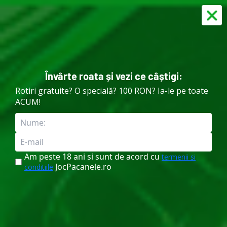
5.000 RON Bonus + 500 Rotiri
0 Rotiri
Învârte roata și vezi ce câștigi:
Acasă
»
Slots
»
Foxin Wins Football Fever
Rotiri gratuite? O specială? 100 RON? Ia-le pe toate
ACUM!
Foxin Wins Football
Fever
Autor:
Mara
Am peste 18 ani si sunt de acord cu
termenii si
Actualizat: 29 mai 2026
JocPacanele.ro
conditiile