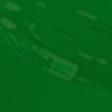
Alte păcănele recomandate