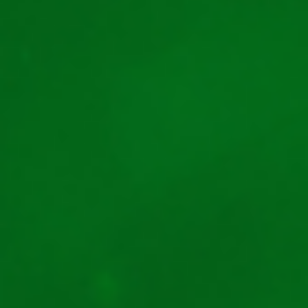
Autor
Mara
Pe Joc Păcănele punem distracția la loc de cinste! Vrem ca aici
să găsești cele mai populare păcănele online demo. Și mai
vrem să-ți oferim zilnic noi opțiuni, astfel încât să nu te
plictisești niciodată. La final, iei și un bonus exclusiv și joci la
păcănele pe bani reali!