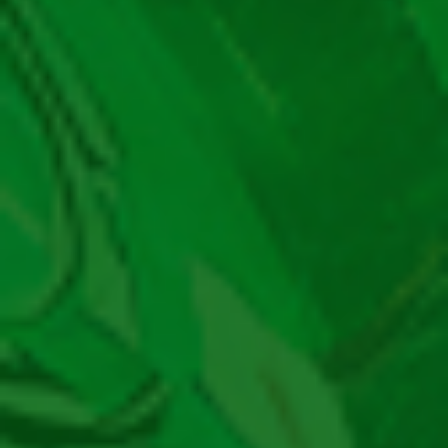
Păcănele Playson
Păcănele Play’n GO
Loto UK
Loto Spania
Loto Slovenia
Loto Slovacia
Loto Polonia
Loto Norvegia
Loto Letonia
Loto Italia
Loto Grecia
Loto Germania
Casino
Cazinouri Online
Bonus Fără depunere