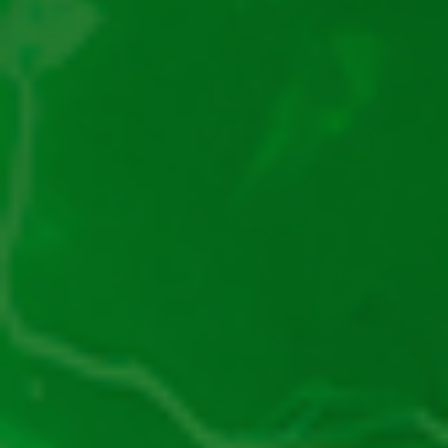
Vizitează-ne și află cele mai noi informații!
JocPacanele.ro
este deținut și operat de OGOOGA SERVICES SRL, persoană
juridică română, cu sediul social în București, Sector 1, Bulevardul ION
MIHALACHE nr. 15-17, etaj 8, număr de înregistrare J2016011888403, cod
unic de înregistrare 36506980 și are dreptul de a desfășura activitatea în
calitate de afiliat în domeniul jocurilor de noroc, acordat prin licența valabilă
până la data de 31.10.2026, conform Deciziei Oficiului Național al Jocurilor
de Noroc, nr.1879/20.10.2016. Accesul pe
JocPacanele.ro
este strict interzis
minorilor! Pe acest site nu se desfășoară activități de jocuri de noroc, însă
pe site-urile partenerilor promovați se joacă cu bani reali, vă încurajăm să
jucați responsabil și să pariați doar atât cât vă permiteți. De asemenea, vă
rugăm să aveți în vedere faptul că activitatea de jocuri de noroc poate fi
interzisă în jurisdicția în care sunteți localizat, fiind responsabilitatea
dumneavoastră să respectați legislația în vigoare. Activitatea de jocuri de
noroc poate cauza dependență și, totodată, poate avea un impact asupra