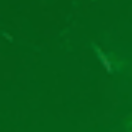
Cum jucăm Foxin Wins Football
Fever gratis?
Despre cum se joacă Foxin Wins Football Fever gratis
nu sunt prea multe de zis. După ce dai pe Joacă
gratis, vei descoperi un ecran de joc atractiv. Rolele
sunt așezate pe un fundal inedit, un stadion de
fotbal frumos, iar butoanele care te interesează se
găsesc rapid. Butonul de Spin este în colțul din
dreapta jos a ecranului, iar cel de setari în stânga
sus a ecranului.
Dând pe setări vei descoperi secțiunile:
oprire/pornire a sunetului, runde automate,
informații despre joc și setarea pariului. În Automat
vei putea alege între 1 și 100 rotiri automate, iar în
Info vei descoperi detalii despre plăți și joc în
general. Setarea mizei o faci ușor – liniile de plată
sunt fixe, deci doar alege valoarea monedelor, între
0.04L și 100L.