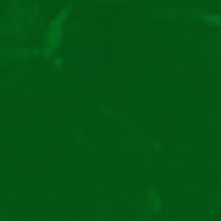
De asemenea, are și cele 3 simboluri speciale despre
care am discutat și mai sus.
Hai să-ți arătăm detaliile:
Simbolul Wild
: este ilustrat printr-un joker și
substituie simbolurile standar pe linii. Poate
apărea numai pe
rolele 2, 3, 4
și se extinde pe rola
pe care aterizează;
Simbolul Scatter verde
: este ilustrat printr-un
caracter chinezesc verde și plătește oriunde pe
ecran. Apare doar pe
rolele 1, 3, 5 și îți aduce un
câștig de 20x miza
;
Simbolul Scatter galben
: este ilustrat printr-un
caracter chinezesc galben. Și acesta plătește
oriunde pe grilă și apare pe toate rolele.