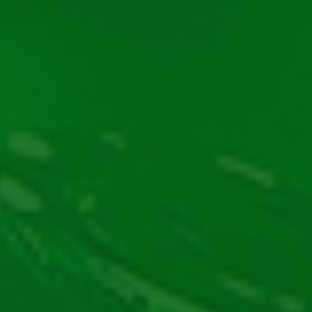
bani reali?
Pot să joc păcănele gratis
Burning Dice pe mobil?
Care este Burning Dice RTP?
Este sigur să joc Burning Dice
demo?
Când a fost lansat Burning Dice?
Alte păcănele recomandate