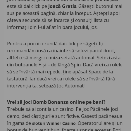
este să dai click pe
Joacă Gratis
. Găsești butonul mai
sus pe această pagină, chiar la început. Aștepți apoi
câteva secunde să se încarce și consulți lista cu
informații din
i
-ul aflat în bara jocului, jos.
Pentru a porni o rundă dai click pe săgeți. Îți
recomandăm însă ca înainte să setezi pariul dorit,
altfel o să mergi cu miza setată automat. Setezi asta
din butoanele + și – de lângă Spin. Dacă vrei ca rolele
să se învârtă mai repede, ține apăsat Space de la
tastatură. Iar dacă vrei ca rolele să se învârtă fără
intervenția ta, setează Joc Automat!
Vrei să joci Bomb Bonanza online pe bani?
Trebuie să ai cont la un cazino. Pe Joc Păcănele joci
demo, deci câștigurile sunt fictive. Găsești păcăneaua
în gama de
. Operatorul are și un
sloturi Winner Casino
bonus de bun venit bun, foarte ușor de accesat. Poți