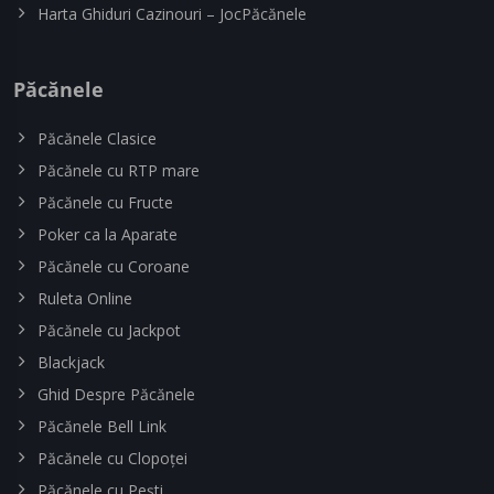
Harta Ghiduri Cazinouri – JocPăcănele
Păcănele
Păcănele Clasice
Păcănele cu RTP mare
Păcănele cu Fructe
Poker ca la Aparate
Păcănele cu Coroane
Ruleta Online
Păcănele cu Jackpot
Blackjack
Ghid Despre Păcănele
Păcănele Bell Link
Păcănele cu Clopoței
Păcănele cu Pești