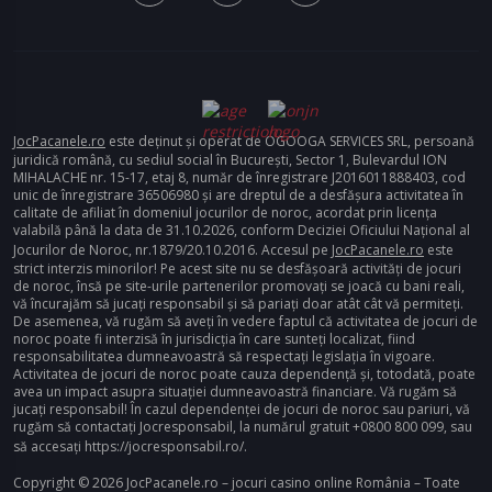
JocPacanele.ro
este deținut și operat de OGOOGA SERVICES SRL, persoană
juridică română, cu sediul social în București, Sector 1, Bulevardul ION
MIHALACHE nr. 15-17, etaj 8, număr de înregistrare J2016011888403, cod
unic de înregistrare 36506980 și are dreptul de a desfășura activitatea în
calitate de afiliat în domeniul jocurilor de noroc, acordat prin licența
valabilă până la data de 31.10.2026, conform Deciziei Oficiului Național al
Jocurilor de Noroc, nr.1879/20.10.2016. Accesul pe
JocPacanele.ro
este
strict interzis minorilor! Pe acest site nu se desfășoară activități de jocuri
de noroc, însă pe site-urile partenerilor promovați se joacă cu bani reali,
vă încurajăm să jucați responsabil și să pariați doar atât cât vă permiteți.
De asemenea, vă rugăm să aveți în vedere faptul că activitatea de jocuri de
noroc poate fi interzisă în jurisdicția în care sunteți localizat, fiind
responsabilitatea dumneavoastră să respectați legislația în vigoare.
Activitatea de jocuri de noroc poate cauza dependență și, totodată, poate
avea un impact asupra situației dumneavoastră financiare. Vă rugăm să
jucați responsabil! În cazul dependenței de jocuri de noroc sau pariuri, vă
rugăm să contactați Jocresponsabil, la numărul gratuit +0800 800 099, sau
să accesați
https://jocresponsabil.ro/
.
Copyright © 2026 JocPacanele.ro – jocuri casino online România – Toate