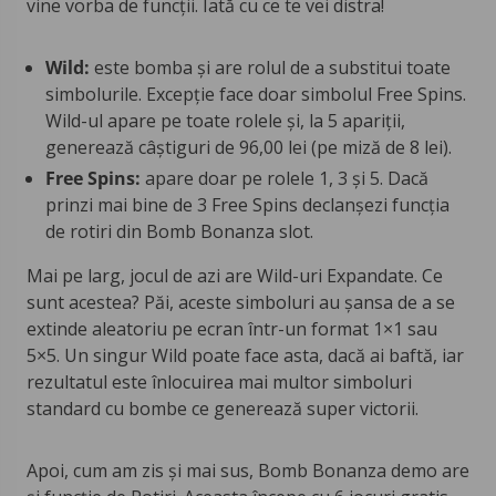
vine vorba de funcții. Iată cu ce te vei distra!
Wild:
este bomba și are rolul de a substitui toate
simbolurile. Excepție face doar simbolul Free Spins.
Wild-ul apare pe toate rolele și, la 5 apariții,
generează câștiguri de 96,00 lei (pe miză de 8 lei).
Free Spins:
apare doar pe rolele 1, 3 și 5. Dacă
prinzi mai bine de 3 Free Spins declanșezi funcția
de rotiri din Bomb Bonanza slot.
Mai pe larg, jocul de azi are Wild-uri Expandate. Ce
sunt acestea? Păi, aceste simboluri au șansa de a se
extinde aleatoriu pe ecran într-un format 1×1 sau
5×5. Un singur Wild poate face asta, dacă ai baftă, iar
rezultatul este înlocuirea mai multor simboluri
standard cu bombe ce generează super victorii.
Apoi, cum am zis și mai sus, Bomb Bonanza demo are