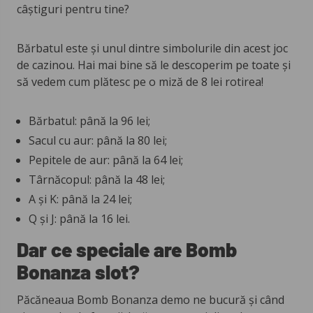
câștiguri pentru tine?
Bărbatul este și unul dintre simbolurile din acest joc
de cazinou. Hai mai bine să le descoperim pe toate și
să vedem cum plătesc pe o miză de 8 lei rotirea!
Bărbatul: până la 96 lei;
Sacul cu aur: până la 80 lei;
Pepitele de aur: până la 64 lei;
Târnăcopul: până la 48 lei;
A și K: până la 24 lei;
Q și J: până la 16 lei.
Dar ce speciale are Bomb
Bonanza slot?
Păcăneaua Bomb Bonanza demo ne bucură și când