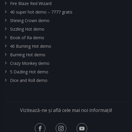
Fire Blaze Red Wizard
40 super hot demo – 7777 gratis
Shining Crown demo
Sizzling Hot demo
Book of Ra demo
40 Burning Hot demo
Burning Hot demo
Crazy Monkey demo
5 Dazling Hot demo
Dice and Roll demo
Vizitează-ne și află cele mai noi informații!