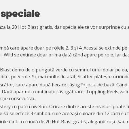
 speciale
ază la 20 Hot Blast gratis, dar specialele te vor surprinde cu
bă care apare doar pe rolele 2, 3 și 4. Acesta se extinde pe t
uși, Wild se extinde doar prima dată când apare pe role. Iar 
t Blast demo de o punguță verde cu semnul unui dolar pe ea
e, pe 5 role. Și, mai multe de atât, Scatter plătește oriunde a
escător, care apare după fiecare câștig în jocul de bază. Când
r. Dacă apar noi combinații câștigătoare, Toppling Reels va în
ncție consecutivă.
stery cu patru niveluri. Oricare dintre aceste niveluri poate f
e să selecteze 3 simboluri de aceeași culoare din 12 cărți cu f
urile dintr-o rundă de 20 Hot Blast gratis, alegând roșu sau n