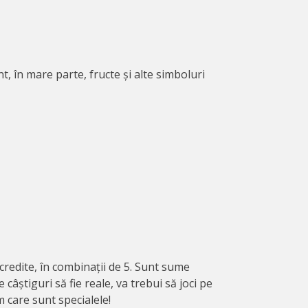
t, în mare parte, fructe și alte simboluri
credite, în combinații de 5. Sunt sume
 câștiguri să fie reale, va trebui să joci pe
m care sunt specialele!