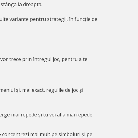
a stânga la dreapta.
ulte variante pentru strategii, în funcție de
vor trece prin întregul joc, pentru a te
meniul și, mai exact, regulile de joc și
erge mai repede și tu vei afla mai repede
te concentrezi mai mult pe simboluri și pe