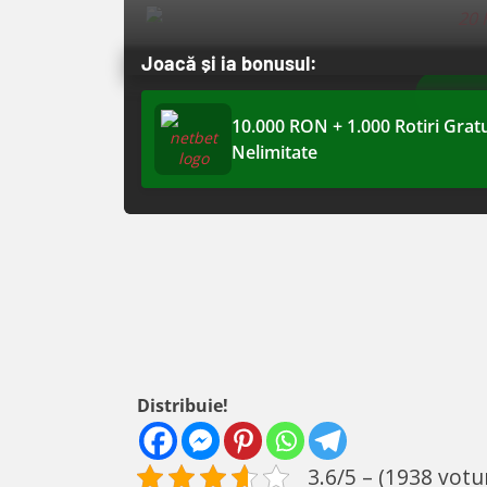
Joacă și ia bonusul:
J
10.000 RON + 1.000 Rotiri Gratu
Nelimitate
Distribuie!
3.6/5 – (1938 votur