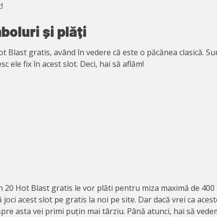
!
peste 18 ani si sunt de acord cu
termenii si
itiile
JocPacanele.ro
boluri și plăți
ot Blast gratis, având în vedere că este o păcănea clasică. Sun
sc ele fix în acest slot. Deci, hai să aflăm!
 20 Hot Blast gratis le vor plăti pentru miza maximă de 400 
oci acest slot pe gratis la noi pe site. Dar dacă vrei ca aceste
espre asta vei primi puțin mai târziu. Până atunci, hai să vede