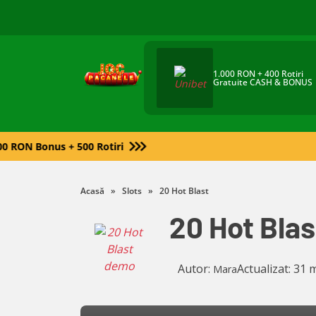
1.000 RON + 400 Rotiri
Gratuite CASH & BONUS
5.000 RON Bonus + 500 Rotiri
Acasă
»
Slots
»
20 Hot Blast
20 Hot Blas
Autor:
Actualizat: 31 
Mara