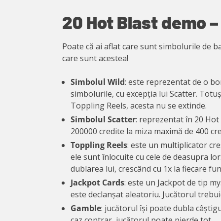
NIMIC
OFERTĂ FĂRĂ DEPUNERE
20 Hot Blast demo –
COD BONUS SPECIALA
TE
Poate că ai aflat care sunt simbolurile de b
care sunt acestea!
Simbolul Wild
: este reprezentat de o bom
simbolurile, cu excepția lui Scatter. Tot
Toppling Reels, acesta nu se extinde.
Simbolul Scatter
: reprezentat în 20 Ho
200000 credite la miza maximă de 400 credit
Toppling Reels
: este un multiplicator cr
ele sunt înlocuite cu cele de deasupra lo
dublarea lui, crescând cu 1x la fiecare fu
Jackpot Cards
: este un Jackpot de tip my
este declanșat aleatoriu. Jucătorul trebui
Gamble
: jucătorul își poate dubla câștig
caz contrar, jucătorul poate pierde tot.