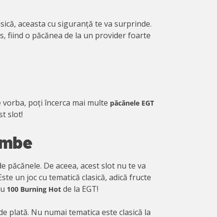
asică, aceasta cu siguranță te va surprinde.
us, fiind o păcănea de la un provider foarte
te vorba, poți încerca mai multe
păcănele EGT
t slot!
bombe
de păcănele. De aceea, acest slot nu te va
ste un joc cu tematică clasică, adică fructe
au
de la EGT!
100 Burning Hot
 de plată. Nu numai tematica este clasică la