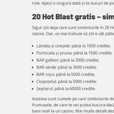
role. Apeși o singură dată și te bucuri de joc
Am 
cond
20 Hot Blast gratis – sim
Sigur știi deja care sunt simbolurile în 20 H
clasice. Dar, ce mai trebuie să știi e cât plăte
Lămâia și cireșele: până la 1000 credite;
Portocala și pruna: până la 1500 credite;
BAR galben: până la 3000 credite;
ERE
BAR verde: până la 3000 credite;
SPECIALA DE 40 RON
BAR roșu: până la 5000 credite;
Clopoțelul: până la 5000 credite;
ROTIRI GRATUITE
Șeptarul: până la 60000 credite.
Acestea sunt sumele pe care simbolurile din
frumușele, de care te vei putea bucura dacă j
bani reali la un cazino. Mai multe detalii d