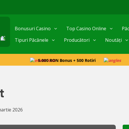
Bonusuri Casino
Top Casino Online
Păc
Tipuri Păcănele
Producători
Noutăți
5.000 RON Bonus + 500 Rotiri
t
martie 2026