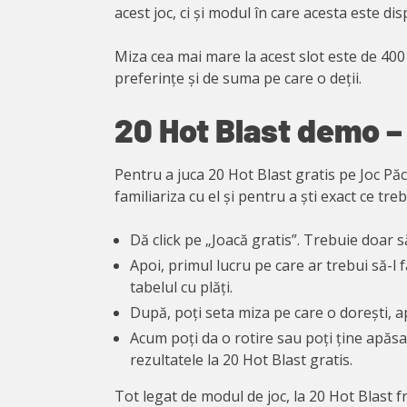
acest joc, ci și modul în care acesta este di
Miza cea mai mare la acest slot este de 400 c
preferințe și de suma pe care o deții.
20 Hot Blast demo –
Pentru a juca 20 Hot Blast gratis pe Joc Păc
În
familiariza cu el și pentru a ști exact ce tr
Dă click pe „Joacă gratis”. Trebuie doar să
Rotir
Apoi, primul lucru pe care ar trebui să-l fa
le pe
tabelul cu plăți.
După, poți seta miza pe care o dorești, a
Acum poți da o rotire sau poți ține apăsa
rezultatele la 20 Hot Blast gratis.
Tot legat de modul de joc, la 20 Hot Blast f