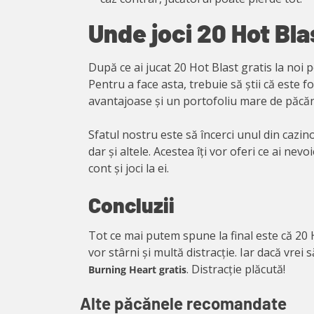
Unde joci 20 Hot Blas
După ce ai jucat 20 Hot Blast gratis la noi pe
Pentru a face asta, trebuie să știi că este f
avantajoase și un portofoliu mare de păcăn
O 
Sfatul nostru este să încerci unul din cazin
dar și altele. Acestea îți vor oferi ce ai nev
cont și joci la ei.
Concluzii
Tot ce mai putem spune la final este că 20 Ho
vor stârni și multă distracție. Iar dacă vrei
. Distracție plăcută!
Burning Heart gratis
Alte păcănele recomandate