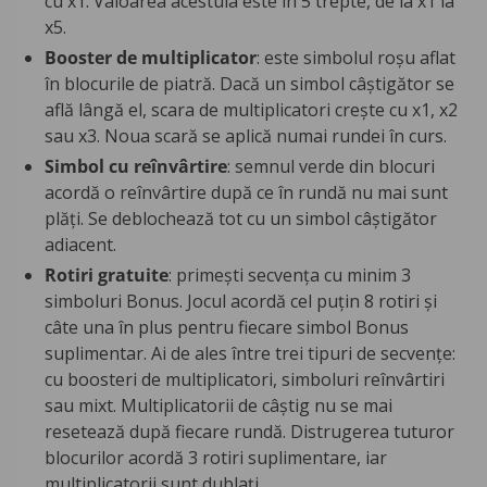
cu x1. Valoarea acestuia este în 5 trepte, de la x1 la
x5.
Booster de multiplicator
: este simbolul roșu aflat
în blocurile de piatră. Dacă un simbol câștigător se
află lângă el, scara de multiplicatori crește cu x1, x2
sau x3. Noua scară se aplică numai rundei în curs.
Simbol cu reînvârtire
: semnul verde din blocuri
acordă o reînvârtire după ce în rundă nu mai sunt
plăți. Se deblochează tot cu un simbol câștigător
adiacent.
Rotiri gratuite
: primești secvența cu minim 3
simboluri Bonus. Jocul acordă cel puțin 8 rotiri și
câte una în plus pentru fiecare simbol Bonus
suplimentar. Ai de ales între trei tipuri de secvențe:
cu boosteri de multiplicatori, simboluri reînvârtiri
sau mixt. Multiplicatorii de câștig nu se mai
resetează după fiecare rundă. Distrugerea tuturor
blocurilor acordă 3 rotiri suplimentare, iar
multiplicatorii sunt dublați.