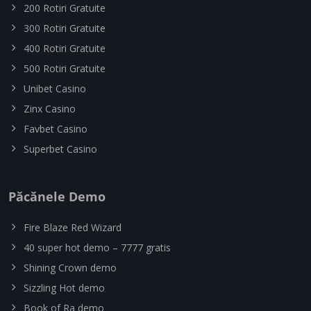
200 Rotiri Gratuite
300 Rotiri Gratuite
400 Rotiri Gratuite
500 Rotiri Gratuite
Unibet Casino
Zinx Casino
Favbet Casino
Superbet Casino
Păcănele Demo
Fire Blaze Red Wizard
40 super hot demo – 7777 gratis
Shining Crown demo
Sizzling Hot demo
Book of Ra demo