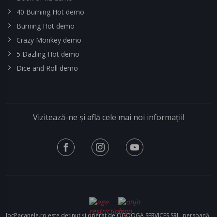
40 Burning Hot demo
Burning Hot demo
Crazy Monkey demo
5 Dazling Hot demo
Dice and Roll demo
Vizitează-ne și află cele mai noi informații!
JocPacanele.ro
este deținut și operat de OGOOGA SERVICES SRL, persoană