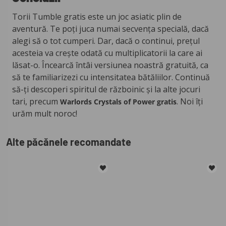
Torii Tumble gratis este un joc asiatic plin de
aventură. Te poți juca numai secvența specială, dacă
alegi să o tot cumperi. Dar, dacă o continui, prețul
acesteia va crește odată cu multiplicatorii la care ai
lăsat-o. Încearcă întâi versiunea noastră gratuită, ca
să te familiarizezi cu intensitatea bătăliilor. Continuă
să-ți descoperi spiritul de războinic și la alte jocuri
tari, precum
. Noi îți
Warlords Crystals of Power gratis
urăm mult noroc!
Alte păcănele recomandate