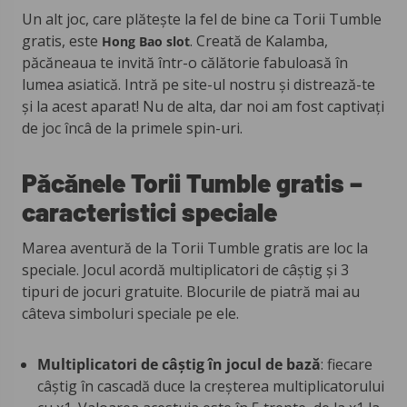
Un alt joc, care plătește la fel de bine ca Torii Tumble
gratis, este
. Creată de Kalamba,
Hong Bao slot
păcăneaua te invită într-o călătorie fabuloasă în
lumea asiatică. Intră pe site-ul nostru și distrează-te
și la acest aparat! Nu de alta, dar noi am fost captivați
de joc încâ de la primele spin-uri.
Păcănele Torii Tumble gratis –
caracteristici speciale
Marea aventură de la Torii Tumble gratis are loc la
speciale. Jocul acordă multiplicatori de câștig și 3
tipuri de jocuri gratuite. Blocurile de piatră mai au
câteva simboluri speciale pe ele.
Multiplicatori de câștig în jocul de bază
: fiecare
câștig în cascadă duce la creșterea multiplicatorului