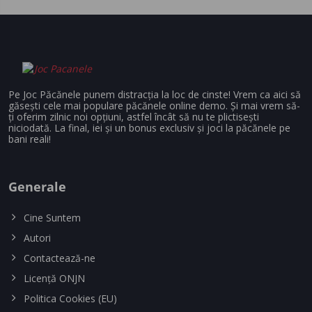
Pe Joc Păcănele punem distracția la loc de cinste! Vrem ca aici să
găsești cele mai populare păcănele online demo. Și mai vrem să-
ți oferim zilnic noi opțiuni, astfel încât să nu te plictisești
niciodată. La final, iei și un bonus exclusiv și joci la păcănele pe
bani reali!
Generale
Cine Suntem
Autori
Contactează-ne
Licență ONJN
Politica Cookies (EU)