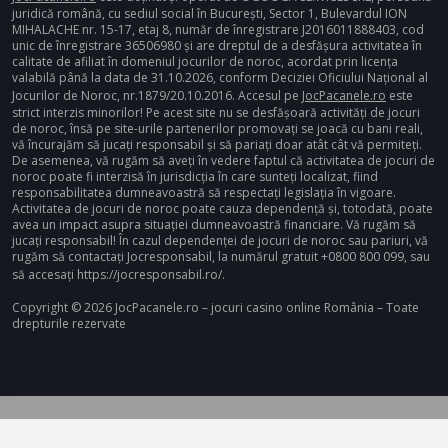
juridică română, cu sediul social în București, Sector 1, Bulevardul ION
MIHALACHE nr. 15-17, etaj 8, număr de înregistrare J2016011888403, cod
unic de înregistrare 36506980 și are dreptul de a desfășura activitatea în
calitate de afiliat în domeniul jocurilor de noroc, acordat prin licența
valabilă până la data de 31.10.2026, conform Deciziei Oficiului Național al
Jocurilor de Noroc, nr.1879/20.10.2016. Accesul pe
JocPacanele.ro
este
strict interzis minorilor! Pe acest site nu se desfășoară activități de jocuri
de noroc, însă pe site-urile partenerilor promovați se joacă cu bani reali,
vă încurajăm să jucați responsabil și să pariați doar atât cât vă permiteți.
De asemenea, vă rugăm să aveți în vedere faptul că activitatea de jocuri de
noroc poate fi interzisă în jurisdicția în care sunteți localizat, fiind
responsabilitatea dumneavoastră să respectați legislația în vigoare.
Activitatea de jocuri de noroc poate cauza dependență și, totodată, poate
avea un impact asupra situației dumneavoastră financiare. Vă rugăm să
jucați responsabil! În cazul dependenței de jocuri de noroc sau pariuri, vă
rugăm să contactați Jocresponsabil, la numărul gratuit +0800 800 099, sau
să accesați
https://jocresponsabil.ro/
.
Copyright © 2026 JocPacanele.ro – jocuri casino online România – Toate
drepturile rezervate