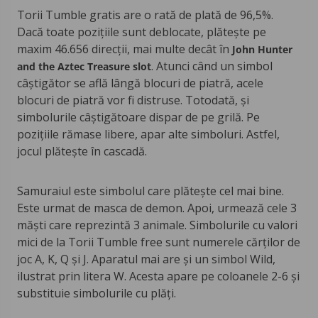
Torii Tumble gratis are o rată de plată de 96,5%.
Dacă toate pozițiile sunt deblocate, plătește pe
maxim 46.656 direcții, mai multe decât în
John Hunter
. Atunci când un simbol
and the Aztec Treasure slot
câștigător se află lângă blocuri de piatră, acele
blocuri de piatră vor fi distruse. Totodată, și
simbolurile câștigătoare dispar de pe grilă. Pe
pozițiile rămase libere, apar alte simboluri. Astfel,
jocul plătește în cascadă.
Samuraiul este simbolul care plătește cel mai bine.
Este urmat de masca de demon. Apoi, urmează cele 3
măști care reprezintă 3 animale. Simbolurile cu valori
mici de la Torii Tumble free sunt numerele cărților de
joc A, K, Q și J. Aparatul mai are și un simbol Wild,
ilustrat prin litera W. Acesta apare pe coloanele 2-6 și
substituie simbolurile cu plăți.