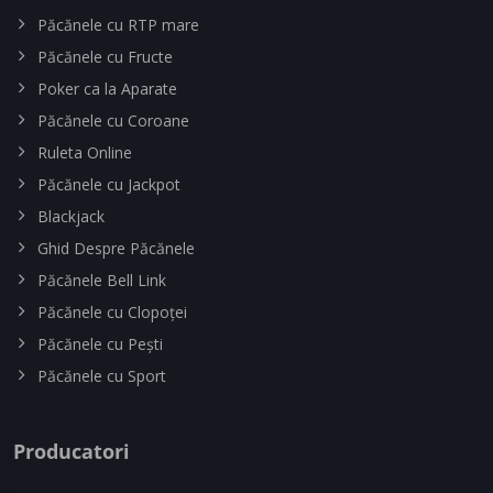
Păcănele cu RTP mare
Păcănele cu Fructe
Poker ca la Aparate
Păcănele cu Coroane
Ruleta Online
Păcănele cu Jackpot
Blackjack
Ghid Despre Păcănele
Păcănele Bell Link
Păcănele cu Clopoței
Păcănele cu Pești
Păcănele cu Sport
Producatori