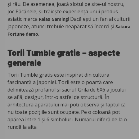
și rău. De asemenea, joacă slotul pe site-ul nostru,
Joc Păcănele, și trăiește experiența unui produs
asiatic marca
! Dacă ești un fan al culturii
Relax Gaming
japoneze, atunci trebuie neapărat să încerci și
Sakura
.
Fortune demo
Torii Tumble gratis – aspecte
generale
Torii Tumble gratis este inspirat din cultura
fascinantă a Japoniei. Torii este o poartă care
delimitează profanul și sacrul. Grila de 6X6 a jocului
se află, desigur, într-o astfel de structură. În
arhitectura aparatului mai poți observa și faptul că
nu toate pozițiile sunt ocupate. Pe o coloană pot
apărea între 1 și 6 simboluri. Numărul diferă de la o
rundă la alta.