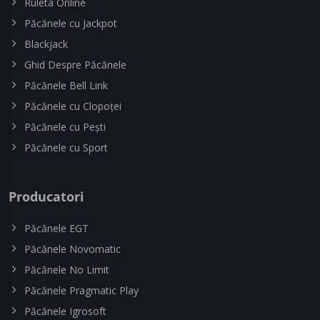
Ruleta Online
Păcănele cu Jackpot
Blackjack
Ghid Despre Păcănele
Păcănele Bell Link
Păcănele cu Clopoței
Păcănele cu Pești
Păcănele cu Sport
Producatori
Păcănele EGT
Păcănele Novomatic
Păcănele No Limit
Păcănele Pragmatic Play
Păcănele Igrosoft