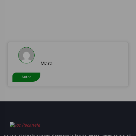
Mara
Autor