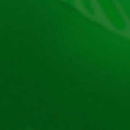
Totul este intuitiv la The White Wolf gratis, deci nu
vor fi probleme. Cei de la EGT s-au asigurat că jocul
va fi captivant și distractiv pentru toată lumea, iar
lucrul acesta a fost întărit și de simboluri și funcții
speciale.
Despre The White Wolf slot
Structura din jocul de păcănele cu amerindieni The
White Wolf gratis este una deja cunoscută.
Păcăneaua are 5 role și 3 rânduri, iar numărul de
paylines este de 10. Deci își va fi simplu să o joci.
Rata de returnare către jucător reprezintă și ea un
plus. RTP The White Wolf slot este de 96,07%, deci
foarte bună. Mai exact, ai șanse să obții câștiguri
bune din acest joc, fie că alegi să joci demo (câștiguri
fictive) sau pe bani adevărați. Vezi și alte
aparate cu