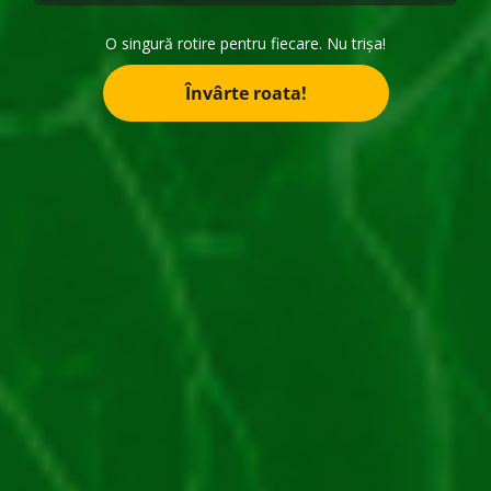
JOACĂ GRATIS
O singură rotire pentru fiecare. Nu trișa!
Învârte roata!
Joacă și ia bonusul:
10.000 RON + 1.000 Rotiri Gratuite + 10
Minute Rotiri Nelimitate
JOACĂ LA NETBET
43 de regi joacă acum