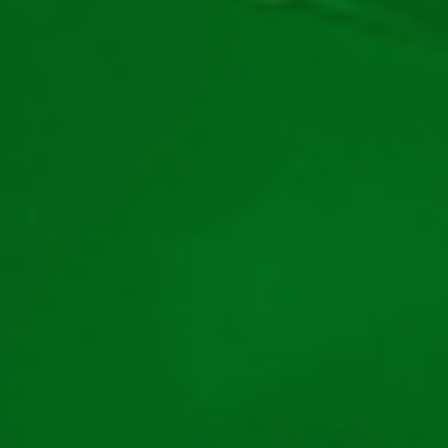
Mara
Autor