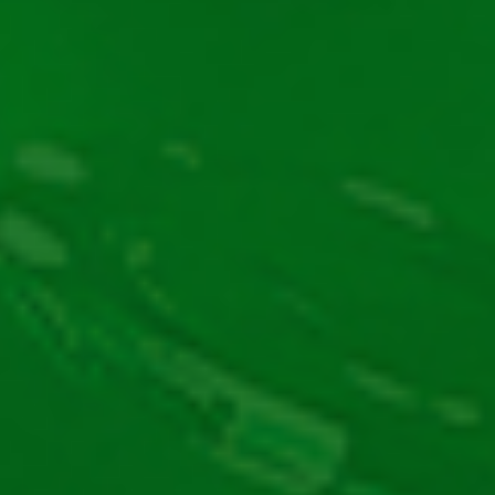
încântătoare. Nu-ți trebuie prea mult timp să
realizezi că, de fapt, este un joc demn de adăugat la
favorite. Cu simboluri foarte avantajoase și
numeroase funcții speciale, slotul EGT va satisface și
cei mai pretențioși pariori!
Dacă tematica nativ americană este pe gustul tău,
poți încerca și
, un alt joc a
Indian Spirit Deluxe free
.
cărui tematică te va duce în America dinaintea lui
Columb!
Alte păcănele recomandate