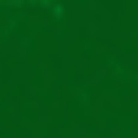
Loto UK
Loto Spania
Loto Slovenia
Loto Slovacia
Loto Polonia
Loto Norvegia
Loto Letonia
Loto Italia
Loto Grecia
Loto Germania
Casino
Cazinouri Online
Bonus Fără depunere
Rotiri Gratuite