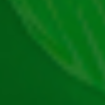
experiență clasică de casino, îți recomandăm să
arunci o privire secției noastre de
pacanele gratis
!
online
Alte păcănele recomandate