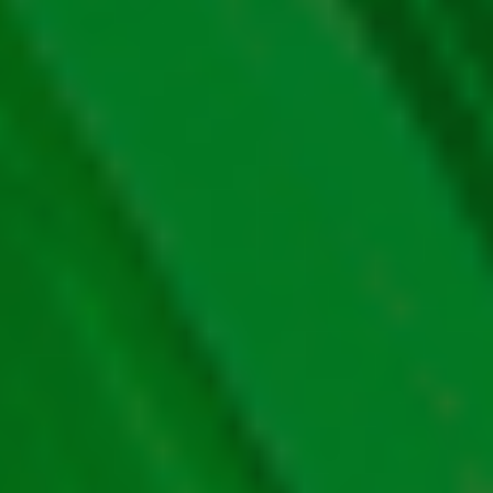
Cele enumerate mai sus sunt simbolurile obișnuite
din Hall of The Mountain King gratis. Dar, acum să le
trecem în revistă și pe cele speciale, care nu-s de
glumă când vorbim de câștigurile oferite.
Simbolul Wild
: Moneda aduce până la 40 credite și
contribuie la multiplicator atât în modul normal,
cât și în rotirile gratuite.
Simbolul Scatter
: Ciocanul poate iniția modul free
spins dacă apare de 3 ori deodată.
Simbolurile speciale aduc cu ele o atmosferă și un
sentiment de câștig unic pentru Hall of The
Mountain King free slot. În special în modul free
spins, unde acestea capătă cu totul altă viață.
Slotul Hall of The Mountain King online – unde joci pe
bani reali?
Toate informațiile de până acum sunt tot ce trebuie
să știi pentru a juca Hall of The Mountain King gratis.