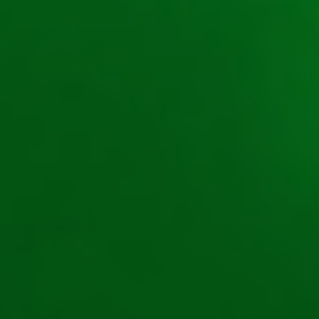
Diana Ionita
Autor
Pe Joc Păcănele punem distracția la loc de cinste! Vrem ca aici să
găsești cele mai populare păcănele online demo. Și mai vrem să-
ți oferim zilnic noi opțiuni, astfel încât să nu te plictisești
niciodată. La final, iei și un bonus exclusiv și joci la păcănele pe
bani reali!