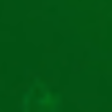
Generale
Cine Suntem
Autori
Contactează-ne
Licență ONJN
Politica Cookies (EU)
Cookie de rețea
Termeni și Condiții
Confidențialitate (EU)
SUSȚINEM JOCUL DE NOROC RESPONSABIL!
Blog
Ghid despre Păcănele
Cum Evaluăm Cazinourile Online