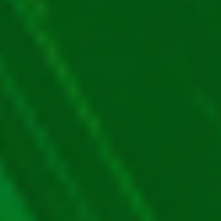
Hai să începem cu multiplicatorul! Acesta este foarte
simplu de înțeles, dar îți poate aduce câștiguri
serioase. Cu fiecare simbol Wild câștigat
multiplicatorul crește, iar câștigurile tale vor fi și ele
cu atât mai mari. Se poate întâmpla ca toate
câștigurile tale să fie înmulțite de până la 15 ori. Ca să
nu mai spunem că acest multiplicator este cu atât mai
avantajos în modul free spins de la Hall of The
Mountain King slot.
Dar, ce înseamnă modul free spins? Este exact cum
sună. Odată ce apar pe ecran 3 simboluri Scatter,
intri în modul de rotiri gratuite. Ce este diferit la acest
mod special din Hall of The Mountain King gratis
sunt cele 3 etape ale funcției. În prima fază, toate
simbolurile minore sunt schimbate în simboluri cu
câștiguri mari. În a doua fază, vei putea colecta
simboluri Wild care te vor ajuta în faza 3. Iar în ultima
etapă, toate simbolurile Wild colectate vor pica pe
role și îți vor înmulți câștigurile.