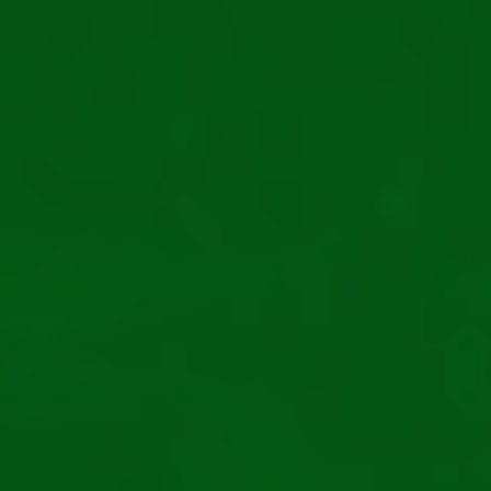
Oferte Casino Limitate
Cod Bonus Casino
Bonus Aniversar Casino
Bonus Fără Rulaj
LiveCasino
50 Rotiri Gratuite
100 Rotiri Gratuite
200 Rotiri Gratuite
300 Rotiri Gratuite
400 Rotiri Gratuite
500 Rotiri Gratuite
Unibet Casino
Zinx Casino
Favbet Casino
Superbet Casino