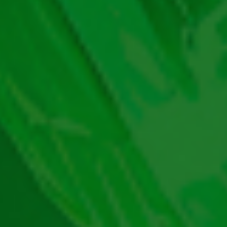
Fishin Pots of Gold gratis vine cu o structură clasică
de 5 role, 3 rânduri și cu 10 linii de plată în jocul de
bază, care se vor transforma în 20 de linii de plată în
timpul rotirilor gratuite. Tematica, după cum ai putut
să-ți dai seama, este despre pescuit. Așa că dacă
hobby-ul tău este pescuitul, atunci te-am nimerit la
fix cu acest joc de păcănele. Ba chiar să știi că avem
un
pentru jucătorii ca tine, ca să
top păcănele cu pești
te simți complet în largul tău și când joci sloturi.
Întorcându-ne la jocul de azi, Fishin Pots of Gold free
este creat de Gameburger Studios, un colaborator
Microgaming. Aceștia te vor surprinde cu grafica pe
care i-a oferit-o jocului, dar și cu multitudinea de
speciale pe care o vei întâlni în cadrul acestuia. Ce ți
se mai poate părea surprinzător este RTP-ul destul
de scăzut de 94%. Totuși, după cum am zis, sunt
multe alte elemente care te vor ajuta să ai plăți bune.