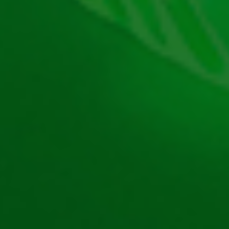
Cum joci Fishin Pots of Gold
demo la noi?
Ca de fiecare dată, pentru a juca Fishin Pots of Gold
gratis sau orice alt slot te sfătuim să urmărești acești
pași:
Apasă pe butonul de mai sus pe care scrie „Joacă
gratis” și intră în jocul de păcănele Fishin Pots of
Gold;
Setează pariul cu care vrei să joci din săgeți. Apoi,
poți da pe cele trei liniuțe din stânga ecranului
pentru a afla mai multe detalii despre joc.
Dă click pe butonul auriu cu o săgeată pe el din
partea dreaptă a ecranului și să începi să
pescuiești toate comorile din jocul ca la aparate
Fishin Pots of Gold.