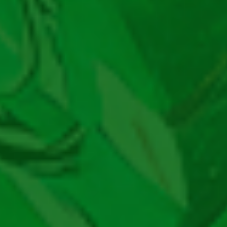
Loto Spania
Loto Slovenia
Loto Slovacia
Loto Polonia
Loto Norvegia
Loto Letonia
Loto Italia
Loto Grecia
Loto Germania
Casino
Cazinouri Online
Bonus Fără depunere
Rotiri Gratuite
Oferte Casino Limitate