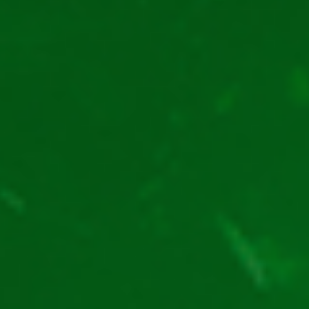
K, A: până la 20 de credite;
Peștii: până la 40 de credite;
Pluta: până la 100 de credite;
Momeala: până la 100 de credite;
Cizmele: până la 200 de credite;
Servieta: până la 400 de credite.
Fishin Pots of Gold gratis –
speciale
Acum, pentru cea mai așteptată parte din Fishin Pots
of Gold gratis, specialele, le vom menționa pe fiecare
pe rând și îți vom da câteva detalii despre ele. Să le
vedem!
Wild/Simbol Colectare
: este reprezentat de
simbolul cu pescar, care poate înlocui toate
simbolurile, cu excepția celor de rotiri gratuite și