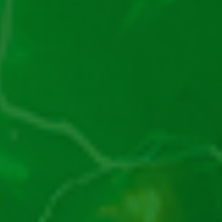
JocPacanele.ro
este deținut și operat de OGOOGA SERVICES SRL, persoană
juridică română, cu sediul social în București, Sector 1, Bulevardul ION
MIHALACHE nr. 15-17, etaj 8, număr de înregistrare J2016011888403, cod
unic de înregistrare 36506980 și are dreptul de a desfășura activitatea în
calitate de afiliat în domeniul jocurilor de noroc, acordat prin licența
valabilă până la data de 31.10.2026, conform Deciziei Oficiului Național al
Jocurilor de Noroc, nr.1879/20.10.2016. Accesul pe
JocPacanele.ro
este
strict interzis minorilor! Pe acest site nu se desfășoară activități de jocuri
de noroc, însă pe site-urile partenerilor promovați se joacă cu bani reali,
vă încurajăm să jucați responsabil și să pariați doar atât cât vă permiteți.
De asemenea, vă rugăm să aveți în vedere faptul că activitatea de jocuri de
noroc poate fi interzisă în jurisdicția în care sunteți localizat, fiind
responsabilitatea dumneavoastră să respectați legislația în vigoare.
Activitatea de jocuri de noroc poate cauza dependență și, totodată, poate
avea un impact asupra situației dumneavoastră financiare. Vă rugăm să
jucați responsabil! În cazul dependenței de jocuri de noroc sau pariuri, vă
rugăm să contactați Jocresponsabil, la numărul gratuit +0800 800 099, sau
să accesați
https://jocresponsabil.ro/
.
Copyright © 2026 JocPacanele.ro – jocuri casino online România – Toate
drepturile rezervate