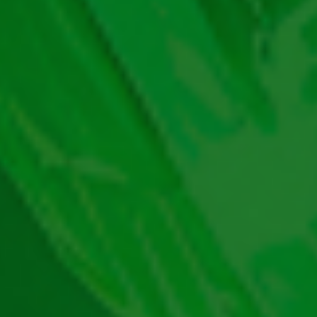
Emperor’s Palace gratis –
detalii
Emperor’s Palace gratis este un joc de păcănele de la
EGT sau Amusnet Interactive, un producător bine
cunoscut în această industrie. EGT este remarcat
pentru atenția pe care o acordă fiecărui joc, detaliile
fiind impecabile, la fel ca în
.
Dragon Reels gratis
Acum, vorbind despre structura din Emperor’s Palace
free, păcăneaua se bazează pe 5 role, 3 rânduri și 30
de linii de plată. În plus, este de menționat RTP-ul
destul de bun cu valoarea de 96,17%, care îți va
asigura plăți frumoase, mai ales atunci când joci pe
bani reali. Tot atunci te vor ajuta simbolurile și
funcțiile speciale din joc. Așa că, hai să aflăm mai
multe despre ele!