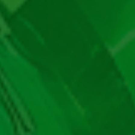
Păcănele cu Sport
Producatori
Păcănele EGT
Păcănele Novomatic
Păcănele No Limit
Păcănele Pragmatic Play
Păcănele Igrosoft
Păcănele IGT
Păcănele iSoftBet
Păcănele Playson
Păcănele Play’n GO
Loto UK
Loto Spania
Loto Slovenia