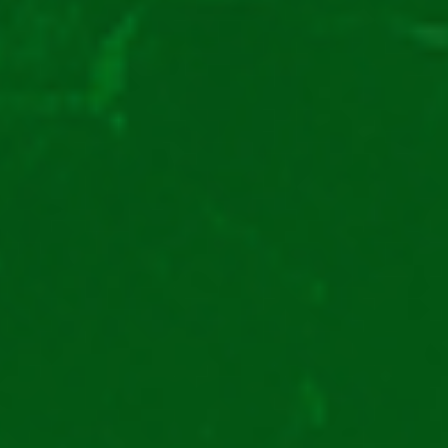
mică. Mai mult, substituie toate simbolurile, cu
excepția celui Scatter.
Scatter Stivuit
: reprezentat de simbolul Yin &
Yang, apare numai pe rolele 2, 3 și 4 și plătește 60
de credite cu miza minimă.
Rotiri Gratuite
: sunt declanșate de 7 sau mai
multe simboluri Scatter. 7 simboluri Scatter oferă 7
Rotiri Gratuite, 8 simboluri Scatter oferă 15 Rotiri
Gratuite, iar 9 simboluri Scatter oferă 30 Rotiri
Gratuite.
Jackpot Cards
: este un jackpot de tip mystery cu 4
niveluri (Treflă, Caro, Cupă, Pică).
Gamble
: ai șanse să-ți dublezi câștigurile dacă
alegi corect dintre Roșu sau Negru.
Cum se joacă Emperor’s Palace
demo?