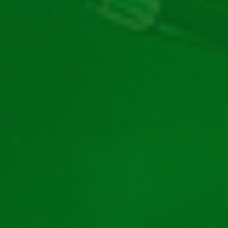
Gabriel