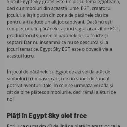
Slotul Egypt Sky gratis este un joc cu temă egipteană,
deci cu simboluri din această lume. EGT, creatorul
jocului, a ieșit puțin din zona de păcănele clasice
pentru a-ți aduce un alt joc captivant. Dacă nu ești
complet nou în păcănele, atunci sigur ai auzit de EGT,
producătorul suprem al păcănelelor cu fructe și
șeptari. Dar nu înseamnă că nu se descurcă și la
jocuri tematice. Egypt Sky EGT este o dovadă vie a
acestui lucru.
În jocul de păcănele cu Egypt de azi vei da atât de
simboluri frumoase, cât și de un sunet de fundal
potrivit aventurii tale. În cele ce urmează vei afla și
cât de bine plătesc simbolurile, deci rămâi alături de
noi!
Plăți în Egypt Sky slot free
Poți juca cu maxim 40 de linii de plată în acest joc ca la