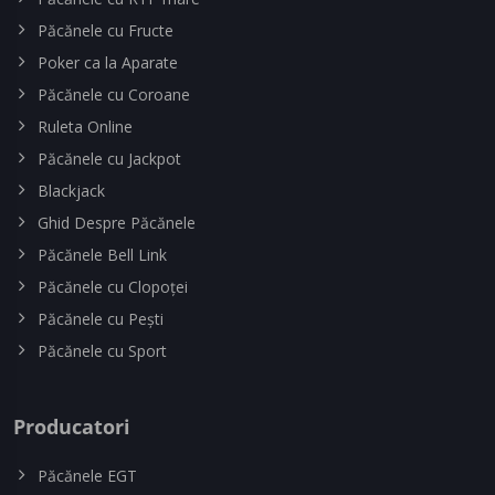
Păcănele cu Fructe
Poker ca la Aparate
Păcănele cu Coroane
Ruleta Online
Păcănele cu Jackpot
Blackjack
Ghid Despre Păcănele
Păcănele Bell Link
Păcănele cu Clopoței
Păcănele cu Pești
Păcănele cu Sport
Producatori
Păcănele EGT