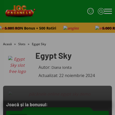
iri
5.000 RON Bonus + 500 Rotiri
Acasă
»
Slots
»
Egypt Sky
Egypt Sky
Autor:
Diana Ionita
Actualizat: 22 noiembrie 2024
Joacă și ia bonusul:
JOACĂ GRATIS