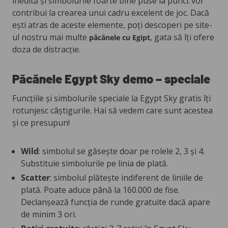
inedită și simbolurile foarte bine puse la punct vor
contribui la crearea unui cadru excelent de joc. Dacă
ești atras de aceste elemente, poți descoperi pe site-
ul nostru mai multe
, gata să îți ofere
păcănele cu Egipt
doza de distracție.
Păcănele Egypt Sky demo – speciale
Funcțiile și simbolurile speciale la Egypt Sky gratis îți
rotunjesc câștigurile. Hai să vedem care sunt acestea
și ce presupun!
Wild
: simbolul se găsește doar pe rolele 2, 3 și 4.
Substituie simbolurile pe linia de plată.
Scatter
: simbolul plătește indiferent de liniile de
plată. Poate aduce până la 160.000 de fise.
Declanșează funcția de runde gratuite dacă apare
de minim 3 ori.