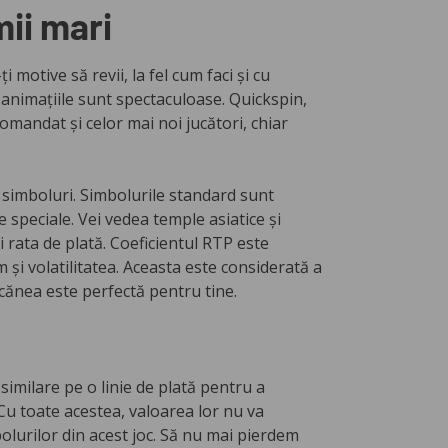
mii mari
 motive să revii, la fel cum faci și cu
 animațiile sunt spectaculoase. Quickspin,
comandat și celor mai noi jucători, chiar
4 simboluri. Simbolurile standard sunt
e speciale. Vei vedea temple asiatice și
i rata de plată. Coeficientul RTP este
 și volatilitatea. Aceasta este considerată a
păcănea este perfectă pentru tine.
similare pe o linie de plată pentru a
 Cu toate acestea, valoarea lor nu va
olurilor din acest joc. Să nu mai pierdem