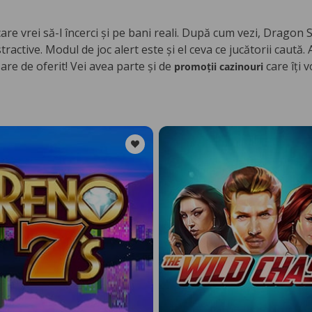
re vrei să-l încerci și pe bani reali. După cum vezi, Dragon S
tractive. Modul de joc alert este și el ceva ce jucătorii caută.
are de oferit! Vei avea parte și de
care îți 
promoții cazinouri