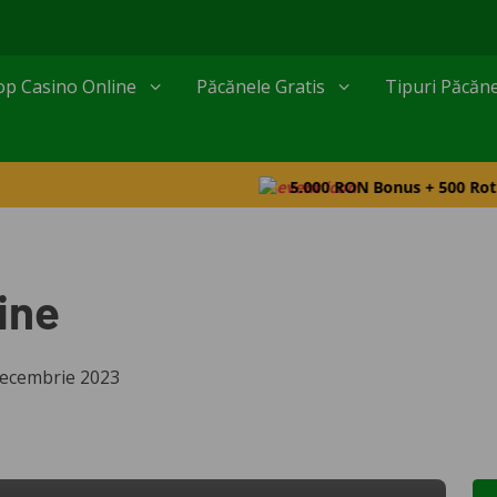
op Casino Online
Păcănele Gratis
Tipuri Păcăn
5.000 RON Bon
ine
 decembrie 2023