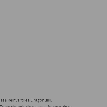
șează Reînvârtirea Dragonului.
 Toate simbolurile de acest fel care vin pe