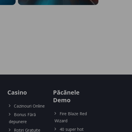
Casino
Păcănele
Demo
Cazinouri Online
Fire Blaze Red
Bonus Fără
Wizard
depunere
40 super hot
Rotiri Gratuite