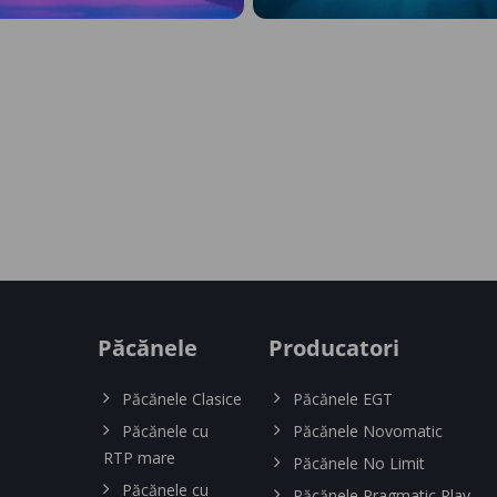
Păcănele
Producatori
Păcănele Clasice
Păcănele EGT
Păcănele cu
Păcănele Novomatic
RTP mare
Păcănele No Limit
Păcănele cu
Păcănele Pragmatic Play