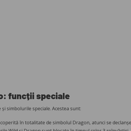
: funcții speciale
 și simbolurile speciale. Acestea sunt:
acoperită în totalitate de simbolul Dragon, atunci se declan
rile Wild și Dragon sunt blocate în timpul celor 3 reînvârtiri.