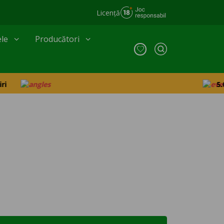
Licență
ele
Producători
us + 500 Rotiri