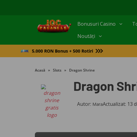
Bonusuri Casino
T
Noutăți
5.000 RON Bonus + 500 Rotiri
Acasă
»
Slots
»
Dragon Shrine
Dragon Shr
Autor:
Actualizat: 13
Mara