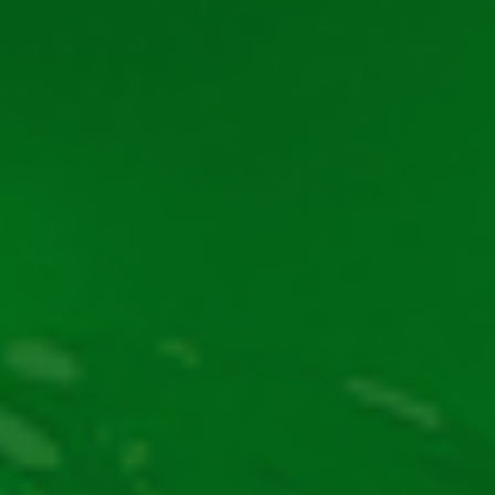
80 x miza, cumperi o rundă care garantează minim
4 Scatter. Astfel, declanșezi speciala jocului.
Așa cum poți vedea, slotul Crystal Caverns Megaways
demo este excepțional. Are speciale excelente, alături
de modul extrem de spectaculos Megaways. Dar și
de la Relax Gaming
se ridică la
Crystal Cavern gratis
nivelul acestuia. Nu ezita să-l încerci pe Joc Păcănele!
Concluzii
Crystal Caverns Megaways demo oferă o aventură
unică în subteran. Multiplicatorii progresivi,
numeroasele runde gratuite, modul Megaways și
plățile în avalanșă te duc la cele mai râvnite comori.
Să nu uităm de simbolul Wild expandabil! Și acesta,
dacă se află la locul potrivit, îți poate aduce plăți
colosale.