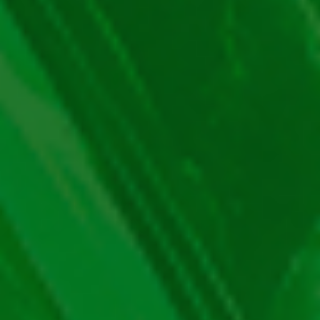
Explorează adâncurile și descoperă bogățiile
pământului în Crystal Caverns Megaways demo! Sub
un tărâm înghețat, plin de mister,
găsești diamante
care mai de care mai valoroase
. RTP-ul mare, plus
specialele, te pot duce tot mai aproape de bogățiile
pe care le cauți.
Citește recenzia noastră și vezi ce are să-ți ofere
jocul de păcănele Crystal Caverns Megaways gratis!
Păcăneaua are multe moduri spectaculoase de plată,
cu multiplicatori și câștiguri în cascadă. Iar modul
Megaways nu te va plictisi niciodată! Vrei să
descoperi și alte sloturi cu aceeași temă? Vezi mai
multe
tot
pe Joc Păcănele!
păcănele cu cristale online
Crystal Caverns Megaways
demo – aspecte generale