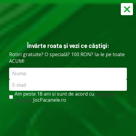
5.000 RON Bonus + 500 Rotiri
500 Rotiri
Învârte roata și vezi ce câștigi:
Acasă
»
Slots
»
Crystal Caverns Megaways
Rotiri gratuite? O specială? 100 RON? Ia-le pe toate
ACUM!
Crystal Caverns
Megaways
Autor:
Gabriel
Am peste 18 ani si sunt de acord cu
termenii si
JocPacanele.ro
Actualizat: 16 martie 2026
conditiile
Joacă și ia bonusul: