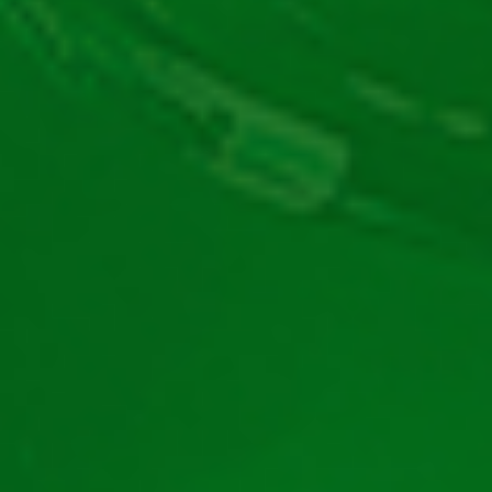
Încearcă, așadar, Crystal Caverns Megaways gratis
pe Joc Păcănele și delectează-te și cu alte jocuri cu
aceeași temă! Un exemplu foarte bun este
slotul
. Dacă vrei să joci păcăneaua
Warlords Crystals of Power
de azi pe bani reali, o poți face pe site-urile Princess
Casino, Winboss sau Luck Casino. Distracție plăcută!
Alte păcănele recomandate