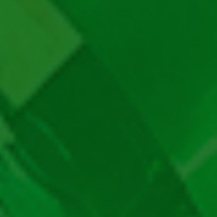
Păcănele cu Coroane
Ruleta Online
Păcănele cu Jackpot
Blackjack
Ghid Despre Păcănele
Păcănele Bell Link
Păcănele cu Clopoței
Păcănele cu Pești
Păcănele cu Sport
Producatori
Păcănele EGT
Păcănele Novomatic
Păcănele No Limit