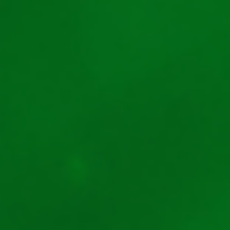
Gabriel
SEO & Content Writer
Autor