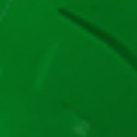
500 Rotiri Gratuite
Unibet Casino
Zinx Casino
Favbet Casino
Superbet Casino
Păcănele Demo
Fire Blaze Red Wizard
40 super hot demo – 7777 gratis
Shining Crown demo
Sizzling Hot demo
Book of Ra demo
40 Burning Hot demo
Burning Hot demo
Crazy Monkey demo