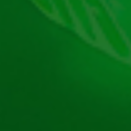
rola orizontală completează cele 4 role cu câte un
simbol. Dacă îți place acest mod de funcționare, vezi
mai multe
.
jocuri casino Megaways
Crystal Caverns Megaways
gratis – cum se joacă?
Ca să te joci Crystal Caverns Megaways demo trebuie
să setezi pariul și să pornești runda. Iată, mai exact,
cum efectuezi aceste operațiuni la joc:
Folosește butoanele + și – să stabilești pariul dorit
de tine. Poți seta direct pariul total sau poți
modifica nivelul pariului. De asemenea, jocul îți
permite să stabilești valoarea fisei.
După ce ai stabilit pariul, nu mai trebuie decât să
apeși butonul de spin. Pe calculator, poți utiliza și
tastele ENTER și SPACE. Dacă apeși pe spin mai des