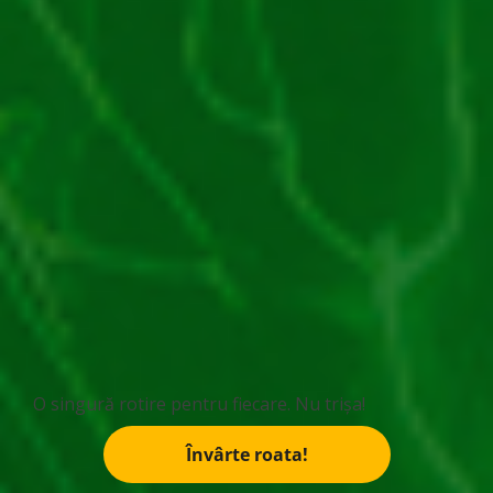
Rating
5/5 – (2 voturi)
Păcănele cu RTP mare
,
Păcănele cu
Categorie
speciale
,
Păcănele Megaways
,
Păcănele noi
Structură
4×6
Linii de plată
200704
RTP
96.46%
Volatilitate
Mare
Data lansării
Decembrie 2021
Distribuie!
O singură rotire pentru fiecare. Nu trișa!
Învârte roata!
5/5 – (2 voturi)