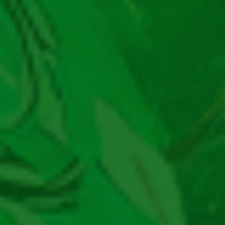
Păcănele Playson
Păcănele Play’n GO
Loto UK
Loto Spania
Loto Slovenia
Loto Slovacia
Loto Polonia
Loto Norvegia
Loto Letonia
Loto Italia
Loto Grecia
Loto Germania
Casino
Cazinouri Online