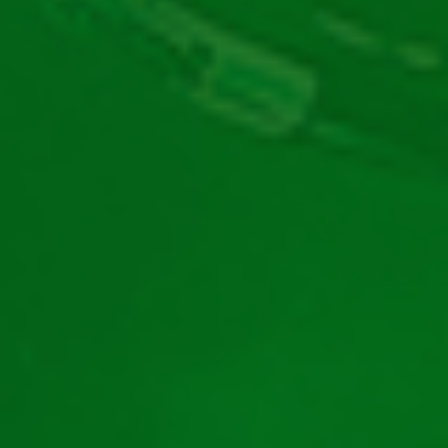
& Win un joc sigur?
Alte păcănele recomandate