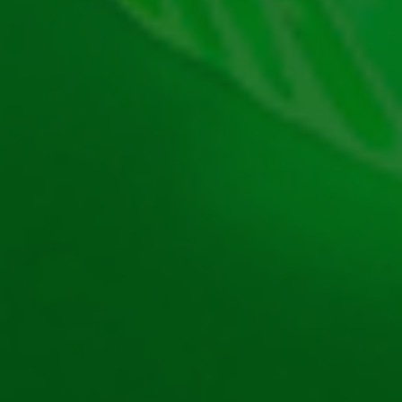
rolelor.
Nu în ultimul rând, câștigurile sunt atractive, iar
Crown and Diamonds Hold & Win are
RTP-ul (rata de
plată) de 95.64%
. Plătește pe
5 linii fixe
, iar
volatilitatea
este
ridicată
. Deși câștigurile mari sunt
mai rare, jocul te încântă cu o
plată maximă
de
4.030x miza
totală.
Crown and Diamonds Hold & Win slot este creat de
, un producător cu numeroase păcănele
Playson
clasice. Unul dintre preferatele noastre, care credem
că ți-ar plăcea și ție, este
.
3 Fruits Win gratis
Crown and Diamonds Hold &
Win slot – simboluri și plăți