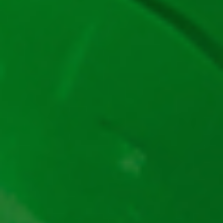
Superbet Casino
Păcănele Demo
Fire Blaze Red Wizard
40 super hot demo – 7777 gratis
Shining Crown demo
Sizzling Hot demo
Book of Ra demo
40 Burning Hot demo
Burning Hot demo
Crazy Monkey demo
5 Dazling Hot demo
Dice and Roll demo