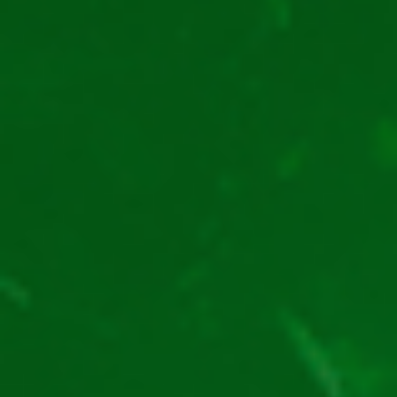
apare doar pe rola 2. Împreună cu 2 simboluri
Diamant în aceeași rundă, declanșează speciala
Crown and Diamonds Hold & Win.
Jocul Hold & Win
: este o secvență specială unde
apar doar simboluri Diamant pe rolele 1 și 3. Pe
rola din mijloc rămâne simbolul Coroană. Acesta
colectează valorilor simbolurilor Diamant. Primești
3 învârtiri, iar la fiecare simbol Diamant care apare
pe grilă, contorul de rotiri este resetat la 3.
Secvența se încheie atunci când epuizezi toate
rotirile.
Jackpoturi
: în afară de plățile de 1x – 15x miza
totală din secvența specială, simbolurile Diamant
pot avea și jackpoturi. Jocul îți poate oferi Mini
Jackpot (
25x miza
), Minor Jackpot (
50x miza
),
Major Jackpot (
150x miza
) și Grand Jackpot (
1.000x
miza
).
Grămadă de diamante
: orice simbol Diamant sau