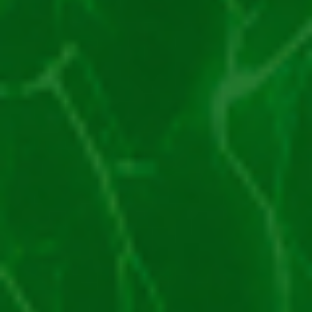
JOACĂ GRATIS
Joacă și ia bonusul:
333 Rotiri Gratuite + Specială Cadou
JOACĂ LA NETBET