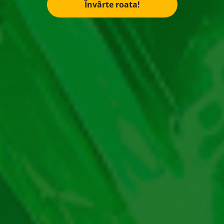
mexicană. Cu o grafică deosebită și o temă unică,
Învârte roata!
acest joc promite nu doar o experiență vizuală
captivantă, ci și oportunități interesante de câștig. În
cele ce urmează, vom explora ce face Catrina’s Coins
demo special, simbolurile și plățile pe care le poți
întâlni în joc, și funcțiile speciale care pot transforma
o rotire obișnuită într-un câștig substanțial.
Catrina’s Coins demo – Ce este
special?
Catrina’s Coins demo se remarcă prin tematica sa
mexicană. Slotul fiind centrat pe celebra Catrina.
Personajul asociată cu Dia de los Muertos.
Simbolurile sunt inspirate de cultura mexicană,
incluzând schelete dansatoare, ardei și, desigur,
imaginea Catrinei. Aceste elemente sunt nu doar