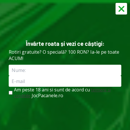
tiri
5.000 RON Bonus + 500 Rotiri
Învârte roata și vezi ce câștigi:
Acasă
»
Slots
»
Catrina’s Coins
Rotiri gratuite? O specială? 100 RON? Ia-le pe toate
ACUM!
Catrina’s Coins
Autor:
Diana Ionita
Actualizat: 25 mai 2026
Am peste 18 ani si sunt de acord cu
termenii si
JocPacanele.ro
conditiile
Joacă și ia bonusul: