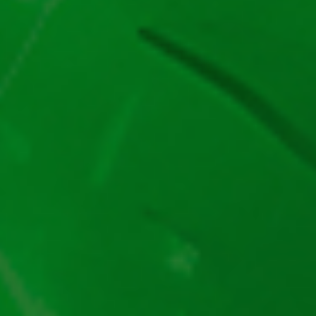
Păcănele Demo
Fire Blaze Red Wizard
40 super hot demo – 7777 gratis
Shining Crown demo
Sizzling Hot demo
Book of Ra demo
40 Burning Hot demo
Burning Hot demo
Crazy Monkey demo
5 Dazling Hot demo
Dice and Roll demo
Vizitează-ne și află cele mai noi informații!