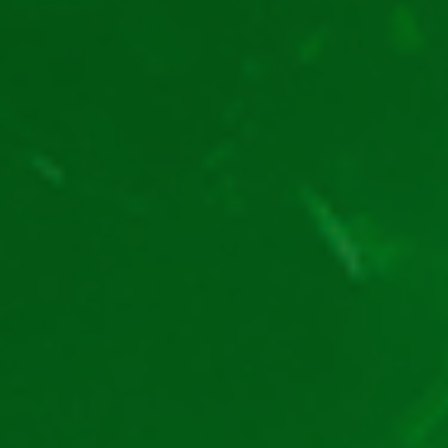
Ce simboluri sunt importante în
Catrina’s Coins slot?
Ce funcții speciale oferă
Catrina’s Coins free?
Există jocuri similare cu
Catrina’s Coins?
Catrina’s Coins este disponibil
pe mobil?