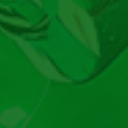
Cod Bonus Casino
Bonus Aniversar Casino
Bonus Fără Rulaj
LiveCasino
50 Rotiri Gratuite
100 Rotiri Gratuite
200 Rotiri Gratuite
300 Rotiri Gratuite
400 Rotiri Gratuite
500 Rotiri Gratuite
Unibet Casino
Zinx Casino
Favbet Casino
Superbet Casino