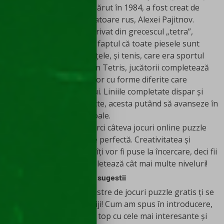
Jocul video de puzzle, apărut în 1984, a fost creat de
către inginerul de calculatoare rus, Alexei Pajitnov.
Numele titlului a fost derivat din grecescul „tetra”,
pentru a face referire la faptul că toate piesele sunt
formate din patru pătrățele, și tenis, care era sportul
preferat al creatorului. În Tetris, jucătorii completează
linii prin mișcarea pieselor cu forme diferite care
coboară în spațiul jocului. Liniile completate dispar și
oferă utilizatorului puncte, acesta putând să avanseze în
completarea spațiilor goale.
Așadar, dacă vrei să încerci câteva jocuri online puzzle
adulți, Tetris e o alegere perfectă. Creativitatea și
provocarea intelectuală îți vor fi puse la încercare, deci fii
răbdător cu tine și completează cât mai multe niveluri!
Jocuri Puzzle gratis – alte sugestii
Dacă recomandările noastre de
jocuri puzzle gratis ți se
par puține, nu-ți face griji! Cum am spus în introducere,
am încercat să facem un top cu cele mai interesante și