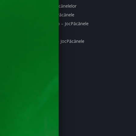
Politica de Evaluare a Păcănelelor
Harta Păcănelelor – JocPăcănele
Harta Bonusurilor Casino – JocPăcănele
Hartă site – JocPăcănele
Harta Ghiduri Cazinouri – JocPăcănele
Păcănele
Păcănele Clasice
Păcănele cu RTP mare
Păcănele cu Fructe
Poker ca la Aparate
Păcănele cu Coroane
Ruleta Online
Păcănele cu Jackpot
Blackjack