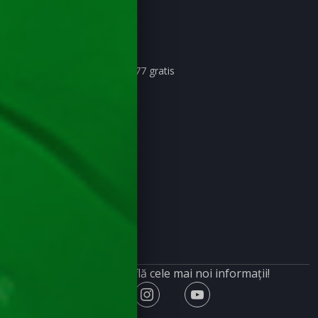
Păcănele Demo
Fire Blaze Red Wizard
40 super hot demo – 7777 gratis
Shining Crown demo
Sizzling Hot demo
Book of Ra demo
40 Burning Hot demo
Burning Hot demo
Crazy Monkey demo
5 Dazling Hot demo
Dice and Roll demo
Vizitează-ne și află cele mai noi informații!