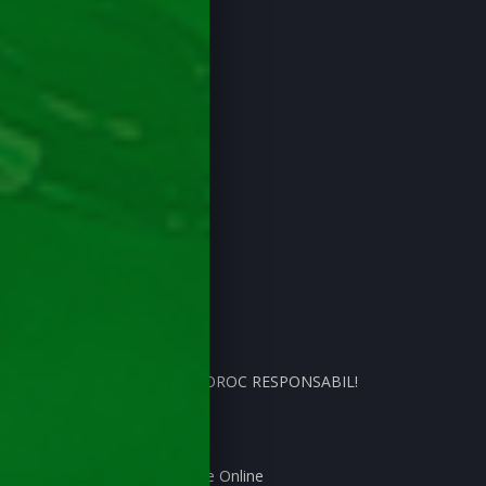
bani reali!
Generale
Cine Suntem
Autori
Contactează-ne
Licență ONJN
Politica Cookies (EU)
Cookie de rețea
Termeni și Condiții
Confidențialitate (EU)
SUSȚINEM JOCUL DE NOROC RESPONSABIL!
Blog
Ghid despre Păcănele
Cum Evaluăm Cazinourile Online