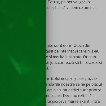
populare astfel de titluri. Totuși, pe net vei găsi o
multitudine de jocuri. Așadar, hai să vedem ce am mai
găsit pentru tine!
Words of Wonders
;
Mahjongg Solitaire
;
City Blocks
;
Merge the Numbers
.
Aceste jocuri puzzle gratuite sunt doar câteva din
opțiunile pe care le-am găsit pe internet și care ni s-au
părut că sunt interesante și merită încercate. Oricum,
indiferent de ce alegi să te joci, contează să te relaxezi și
să-ți dezvolți creativitatea.
Concluzii
Iată-ne ajunși la final cu articolul despre jocuri puzzle
gratis. Sperăm ca recomandările noastre să fie pe placul
tău! Titlurile despre care am discutat astăzi sunt printre
cele mai populare astfel de jocuri. Deci, nu ezita să le
încerci. Apoi, dacă vrei să te joci ceva mai relaxant, intră