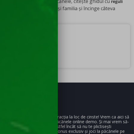
pe site-ul nostru, Joc Păcănele, citește ghidul cu
reguli
, adună-ți prietenii și familia și încinge câteva
Rentz
partide! Multă baftă!
Mara
Autor
Pe Joc Păcănele punem distracția la loc de cinste! Vrem ca aici să
găsești cele mai populare păcănele online demo. Și mai vrem să-
ți oferim zilnic noi opțiuni, astfel încât să nu te plictisești
niciodată. La final, iei și un bonus exclusiv și joci la păcănele pe