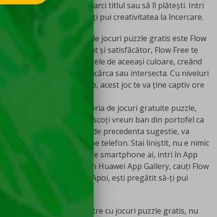
mult. Nu trebuie să descarci titlul sau să îl plătești. Intri
pe net, cauți jocul, apoi îți pui creativitatea la încercare.
Flow Free
O a doua recomandare de
jocuri puzzle gratis este Flow
Free. Fiind un joc relaxant și satisfăcător, Flow Free te
invită să conectezi punctele de aceeași culoare, creând
perechi fără a le supraîncărca sau intersecta. Cu niveluri
din ce în ce mai complexe, acest joc te va ține captiv ore
în șir.
Flow Free intră în categoria de jocuri gratuite puzzle,
pentru că nu trebuie să scoți vreun ban din portofel ca
să îl încerci. Totuși, față de precedenta sugestie, va
trebui să descarci jocul pe telefon. Stai liniștit, nu e nimic
complicat. În funcție de ce smartphone ai, intri în App
Store, Google Play sau în Huawei App Gallery, cauți Flow
Free și apeși download. Apoi, ești pregătit să-ți pui
mintea la contribuție.
Sudoku
Din recomandările noastre cu jocuri puzzle gratis, nu