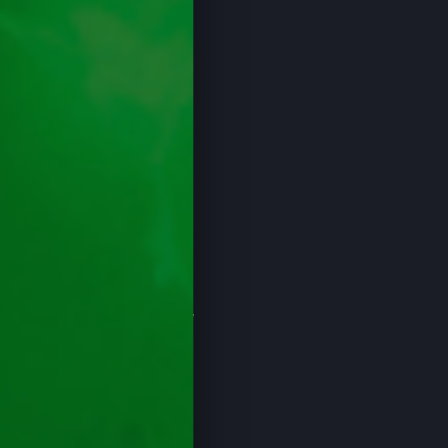
Ghid Despre Păcănele
Păcănele Bell Link
Păcănele cu Clopoței
Păcănele cu Pești
Păcănele cu Sport
Producatori
Păcănele EGT
Păcănele Novomatic
Păcănele No Limit
Păcănele Pragmatic Play
Păcănele Igrosoft
Păcănele IGT
Păcănele iSoftBet
Păcănele Playson