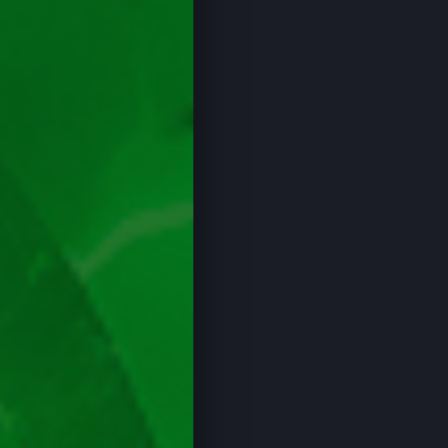
Păcănele Play’n GO
Loto UK
Loto Spania
Loto Slovenia
Loto Slovacia
Loto Polonia
Loto Norvegia
Loto Letonia
Loto Italia
Loto Grecia
Loto Germania
Casino
Cazinouri Online
Bonus Fără depunere
Rotiri Gratuite