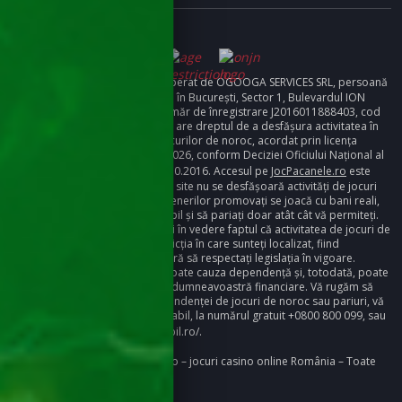
JocPacanele.ro
este deținut și operat de OGOOGA SERVICES SRL, persoană
juridică română, cu sediul social în București, Sector 1, Bulevardul ION
MIHALACHE nr. 15-17, etaj 8, număr de înregistrare J2016011888403, cod
unic de înregistrare 36506980 și are dreptul de a desfășura activitatea în
calitate de afiliat în domeniul jocurilor de noroc, acordat prin licența
valabilă până la data de 31.10.2026, conform Deciziei Oficiului Național al
Jocurilor de Noroc, nr.1879/20.10.2016. Accesul pe
JocPacanele.ro
este
strict interzis minorilor! Pe acest site nu se desfășoară activități de jocuri
de noroc, însă pe site-urile partenerilor promovați se joacă cu bani reali,
vă încurajăm să jucați responsabil și să pariați doar atât cât vă permiteți.
De asemenea, vă rugăm să aveți în vedere faptul că activitatea de jocuri de
noroc poate fi interzisă în jurisdicția în care sunteți localizat, fiind
responsabilitatea dumneavoastră să respectați legislația în vigoare.
Activitatea de jocuri de noroc poate cauza dependență și, totodată, poate
avea un impact asupra situației dumneavoastră financiare. Vă rugăm să
jucați responsabil! În cazul dependenței de jocuri de noroc sau pariuri, vă
rugăm să contactați Jocresponsabil, la numărul gratuit +0800 800 099, sau
să accesați
https://jocresponsabil.ro/
.
Copyright © 2026 JocPacanele.ro – jocuri casino online România – Toate
drepturile rezervate