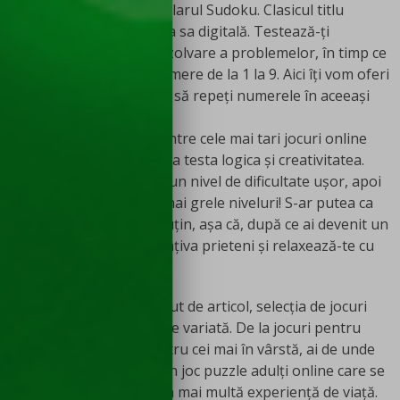
putea să lipsească popularul Sudoku. Clasicul titlu
prinde viață în versiunea sa digitală. Testează-ți
abilitățile de logică și rezolvare a problemelor, în timp ce
completezi grilele cu numere de la 1 la 9. Aici îți vom oferi
un mic hint – nu trebuie să repeți numerele în aceeași
linie, coloană sau bloc.
Așadar, Sudoku, unul dintre cele mai tari jocuri online
puzzle, cu siguranță îți va testa logica și creativitatea.
Joacă câteva partide pe un nivel de dificultate ușor, apoi
aventurează-te în cele mai grele niveluri! S-ar putea ca
jocul să te obosească puțin, așa că, după ce ai devenit un
profesionist, adună-ți câțiva prieteni și relaxează-te cu
câteva partide de
!
Kems
Tetris
Cum am spus și la început de articol, selecția de jocuri
puzzle gratis
e extrem de variată. De la jocuri pentru
copii, până la titluri pentru cei mai în vârstă, ai de unde
alege. Totuși, Tetris e un joc puzzle adulți online care se
adresează celor cu puțin mai multă experiență de viață.