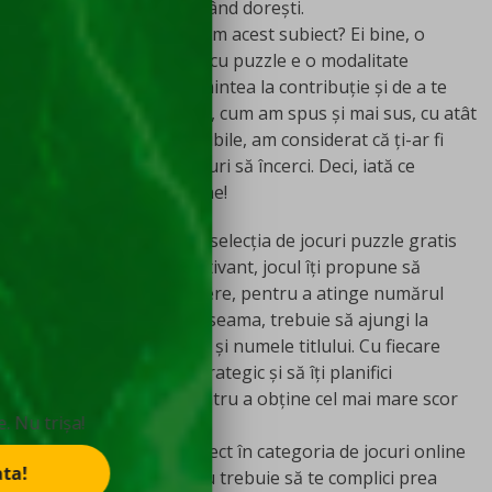
pe care să le încerci oricând dorești.
De ce am ales să abordăm acest subiect? Ei bine, o
selecție de jocuri online cu puzzle e o modalitate
excelentă de a-ți pune mintea la contribuție și de a te
relaxa, în același timp. Și, cum am spus și mai sus, cu atât
de multe opțiuni disponibile, am considerat că ți-ar fi
fost dificil să alegi ce jocuri să încerci. Deci, iată ce
sugestii avem pentru tine!
2048
Prima recomandare din selecția de jocuri puzzle gratis
este 2048. Simplu și captivant, jocul îți propune să
combini blocuri cu numere, pentru a atinge numărul
magic. Dacă nu ți-ai dat seama, trebuie să ajungi la
numărul 2048, care este și numele titlului. Cu fiecare
mișcare, trebuie să fii strategic și să îți planifici
următoarea mutare pentru a obține cel mai mare scor
O singură rotire pentru fiecare. Nu trișa!
posibil.
2048 se încadrează perfect în categoria de jocuri online
Învârte roata!
gratis puzzle. Așadar, nu trebuie să te complici prea