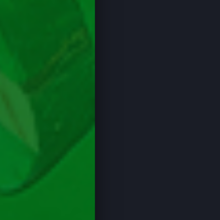
Oferte Casino Limitate
Cod Bonus Casino
Bonus Aniversar Casino
Bonus Fără Rulaj
LiveCasino
50 Rotiri Gratuite
100 Rotiri Gratuite
200 Rotiri Gratuite
300 Rotiri Gratuite
400 Rotiri Gratuite
500 Rotiri Gratuite
Unibet Casino
Zinx Casino
Favbet Casino
Superbet Casino