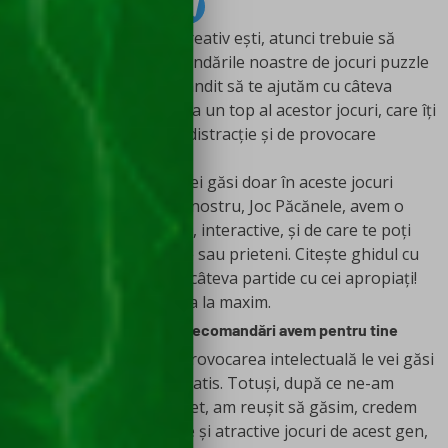
Dacă vrei să afli cât de creativ ești, atunci trebuie să
încerci neapărat recomandările noastre de
jocuri puzzle
gratis! Așadar, ne-am gândit să te ajutăm cu câteva
sugestii. Îți vom prezenta un top al acestor jocuri, care îți
pot oferi ore întregi de distracție și de provocare
intelectuală.
În plus, distracția nu o vei găsi doar în aceste jocuri
gratis puzzle. Pe site-ul nostru, Joc Păcănele, avem o
grămadă de jocuri mișto, interactive, și de care te poți
bucura alături de familie sau prieteni. Citește ghidul cu
, apoi încinge câteva partide cu cei apropiați!
reguli Dixit
Garantăm că te vei distra la maxim.
Jocuri Puzzle gratis – ce recomandări avem pentru tine
Evident că distracția și provocarea intelectuală le vei găsi
în multe
jocuri puzzle gratis. Totuși, după ce ne-am
aruncat ochii puțin pe net, am reușit să găsim, credem
noi, cele mai interesante și atractive jocuri de acest gen,