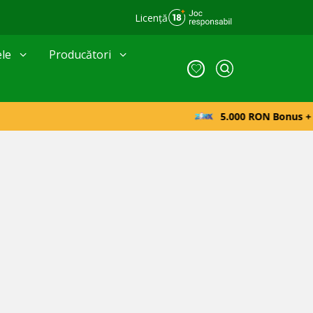
Licență
ele
Producători
5.000 R