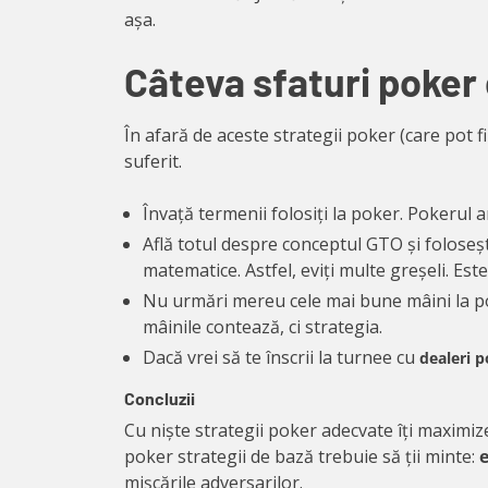
OFERTĂ FĂRĂ DEPUNERE
COD BONUS SPECIALA
așa.
TE
Câteva sfaturi poker 
În afară de aceste strategii poker (care pot f
suferit.
Învață termenii folosiți la poker. Pokerul a
Află totul despre conceptul GTO și foloseșt
matematice. Astfel, eviți multe greșeli. Este
Nu urmări mereu cele mai bune mâini la pok
mâinile contează, ci strategia.
Dacă vrei să te înscrii la turnee cu
dealeri 
Concluzii
Cu niște strategii poker adecvate îți maximize
poker strategii de bază trebuie să ții minte:
e
mișcările adversarilor.