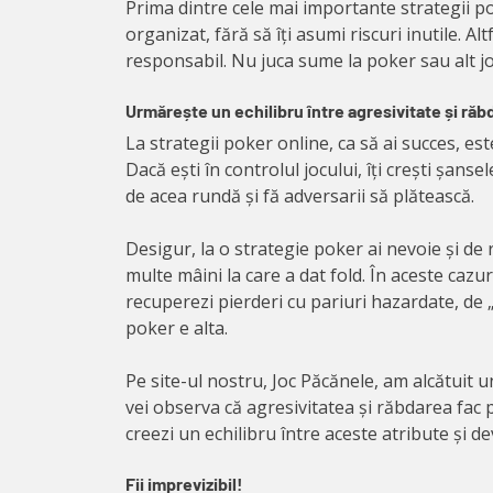
Prima dintre cele mai importante strategii po
organizat, fără să îți asumi riscuri inutile. A
responsabil. Nu juca sume la poker sau alt jo
În
Urmărește un echilibru între agresivitate și răb
La strategii poker online, ca să ai succes, est
Dacă ești în controlul jocului, îți crești șans
Rotir
de acea rundă și fă adversarii să plătească.
le pe
Desigur, la o strategie poker ai nevoie și de
multe mâini la care a dat fold. În aceste cazur
recuperezi pierderi cu pariuri hazardate, de „t
poker e alta.
Am 
Pe site-ul nostru, Joc Păcănele, am alcătuit 
condi
vei observa că agresivitatea și răbdarea fac pa
creezi un echilibru între aceste atribute și d
Fii imprevizibil!