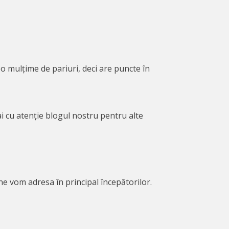
 o mulțime de pariuri, deci are puncte în
ai cu atenție blogul nostru pentru alte
 ne vom adresa în principal începătorilor.