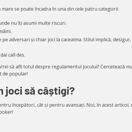
 în mare se poate încadra în una din cele patru categorii:
unde nu îți asumi multe riscuri.
mâini.
e adversari și chiar joci la cacealma. Stilul implică, desigur,
dai call des.
 Vrei să afli totul despre regulamentul jocului? Cercetează m
t de popular!
 joci să câștigi?
tru începători, cât și pentru avansați. Noi, în acest articol,
 poker!