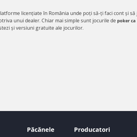
atforme licențiate în România unde poți să-ți faci cont și să j
otriva unui dealer. Chiar mai simple sunt jocurile de
poker ca 
stezi și versiuni gratuite ale jocurilor.
ură rotire pentru fiecare. Nu trișa!
Învârte roata!
Păcănele
Producatori