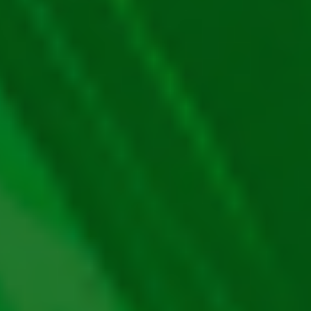
Slotul Wonderland Wilds gratis
– funcții speciale
Ceea ce deosebește Wonderland Wilds gratis de alte
jocuri este diversitatea funcțiilor speciale. Când unele
păcănele se limitează la dublaje și câteva rotiri
gratuite, slotul de față duce lucrurile la un nivel mult
mai înalt.
Mai exact, vorbim despre jocuri bonus cu
numeroase premii care te pot ajuta în adunarea
câștigurilor. Iată ce ne aduce Wonderland Wilds
online!
Simbolul Wild
: înlocuiește orice alt simbol cu
excepția simbolului Scatter;
Simboluri Scatter
: vei primi trei sau mai multe
rotiri gratuite în funcție de câte simboluri de acest
fel se află pe ecranul tău. Pentru 5 astfel de