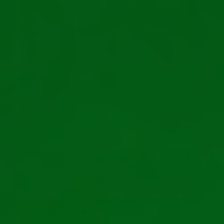
avea un impact asupra situației dumneavoastră financiare. Vă rugăm să
jucați responsabil! În cazul dependenței de jocuri de noroc sau pariuri, vă
rugăm să contactați Jocresponsabil, la numărul gratuit +0800 800 099, sau
să accesați
https://jocresponsabil.ro/
.
Copyright © 2026 JocPacanele.ro – jocuri casino online România – Toate
drepturile rezervate