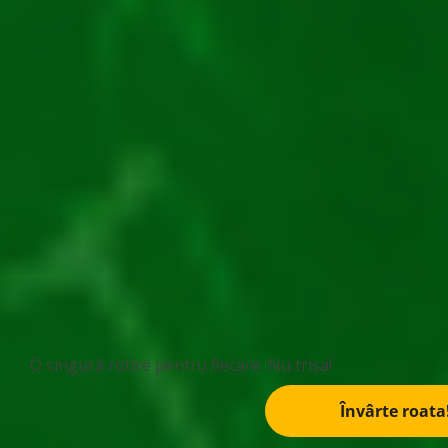
Rating
2.8/5 – (12 voturi)
Categorie
Păcănele cu speciale
Distribuie!
2.8/5 – (12 voturi)
Intră în lumea fantastică din Alice în Țara Minunilor
cu Wonderland Wilds gratis! Te așteaptă o grămadă
de funcții speciale, grafică superbă și multă, multă
distracție. Cine știe, poate vei avea parte și de niște
câștiguri de poveste!
O singură rotire pentru fiecare. Nu trișa!
În această recenzie vei afla totul despre Wonderland
Învârte roata
Wilds slot, pe care îl poți juca pe gratis la noi. Tot pe