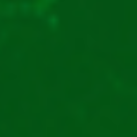
Păcănele Play’n GO
Loto UK
Loto Spania
Loto Slovenia
Loto Slovacia
Loto Polonia
Loto Norvegia
Loto Letonia
Loto Italia
Loto Grecia
Loto Germania
Casino
Cazinouri Online
Bonus Fără depunere