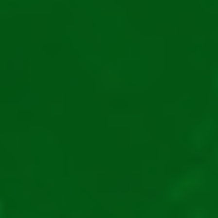
Superbet Casino
Păcănele Demo
Fire Blaze Red Wizard
40 super hot demo – 7777 gratis
Shining Crown demo
Sizzling Hot demo
Book of Ra demo
40 Burning Hot demo
Burning Hot demo
Crazy Monkey demo
5 Dazling Hot demo
Dice and Roll demo