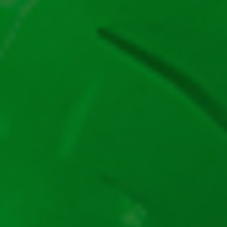
Unibet Casino
Zinx Casino
Favbet Casino
Superbet Casino
Păcănele Demo
Fire Blaze Red Wizard
40 super hot demo – 7777 gratis
Shining Crown demo
Sizzling Hot demo
Book of Ra demo
40 Burning Hot demo
Burning Hot demo
Crazy Monkey demo