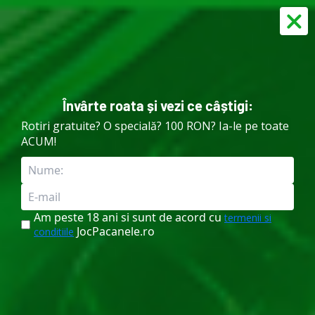
s + 500 Rotiri
5.000 RON Bonus + 500 R
Învârte roata și vezi ce câștigi:
Acasă
»
Slots
»
The Ruby Megaways
Rotiri gratuite? O specială? 100 RON? Ia-le pe toate
ACUM!
The Ruby Megaways
Autor:
Andrei Petre
Actualizat: 26 februarie 2026
Am peste 18 ani si sunt de acord cu
termenii si
JocPacanele.ro
conditiile
Joacă și ia bonusul: