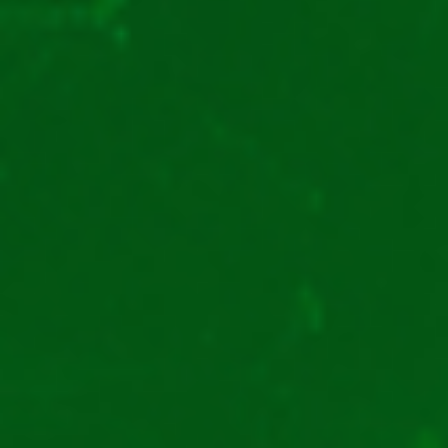
The Ruby Megaways demo are câteva simboluri și
funcții care dau și mai multă strălucire jocului.
Hai să-ți arătăm ce trebuie să știi despre speciale:
Modul colapsabil
: combinațiile câștigătoare
dispar de pe grilă, iar pozițiile sunt ocupate de
alte simboluri. Și acestea, la rândul lor, îți pot
aduce noi câștiguri.
Simbolul Wild
: înlocuiește simbolurile pe
direcțiile de câștig.
Simbolul Misterios
: este ilustrat prin
?
și
toate simbolurile de pe grilă se transformă în
același simbol standard.
Simbolul Bonus
: cu cel puțin 4 simboluri
Bonus, primești speciala The Ruby Megaways
cu rotiri gratuite.
Rotiri gratuite
: la 4 simboluri Bonus, primești
12 runde
. Fiecare bonus suplimentar acordă 5