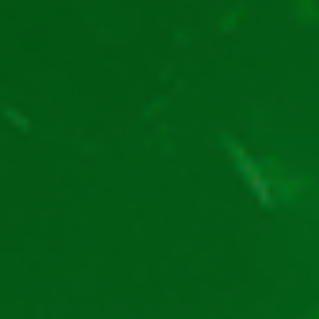
rotiri în plus, până la maxim 27. În timpul
secvenței, fiecare cascadă cu plăți crește
multiplicatorul de câștig cu x1
. Valoarea
multiplicatorului nu are o limită și se
cumulează pe toată durata jocului bonus. De
asemenea, 3 simboluri Bonus îți acordă 5
rotiri suplimentare, în timp ce 4 simboluri îți
acordă 10 învârtiri. În secvența specială,
simbolurile Bonus vor apărea numai pe rola
orizontală.
Cumpără speciala
: plătește
75x pariul total
și declanșează speciala cu rotiri gratuite.
Întrebări Frecvente
The Ruby Megaways demo este un joc care are tot
ce-i trebuie. De aceea, l-am și adăugat în colecția
noastră de preferate. Are un mecanism spectaculos
de plată, acordă rotiri gratuite, plătește în cascadă și