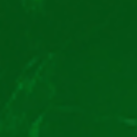
Hai să afli care sunt toate simbolurile și plățile
acestora:
Rubini
: 2x-50x pariul total;
Monede
: 1x-7.5x pariul total;
Saci cu monede
: 0.25x-2x pariul total;
Clopoței
: 0.25x-2x pariul total;
Șeptari roșii
: 0.2x-1.75x pariul total;
Șeptari albaștri
: 0.2x-1.75x pariul total;
Cireșe
: 0.2x-1x pariul total;
BAR BAR BAR
: 0.15x-1x pariul total;
BAR BAR
: 0.15x-0.9x pariul total;
BAR
: 0.1x-0.8x pariul total.
The Ruby Megaways demo – funcții
speciale