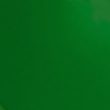
Blog
Ghid despre Păcănele
Cum Evaluăm Cazinourile Online
Politica de Evaluare a Păcănelelor
Harta Păcănelelor – JocPăcănele
Harta Bonusurilor Casino – JocPăcănele
Hartă site – JocPăcănele
Harta Ghiduri Cazinouri – JocPăcănele
Păcănele
Păcănele Clasice
Păcănele cu RTP mare
Păcănele cu Fructe
Poker ca la Aparate