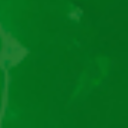
Burning Hot demo
Crazy Monkey demo
5 Dazling Hot demo
Dice and Roll demo
Vizitează-ne și află cele mai noi informații!
JocPacanele.ro
este deținut și operat de OGOOGA SERVICES SRL, persoană
juridică română, cu sediul social în București, Sector 1, Bulevardul ION
MIHALACHE nr. 15-17, etaj 8, număr de înregistrare J2016011888403, cod