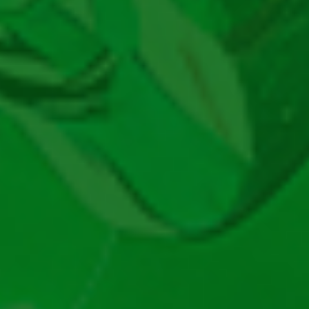
Loto Grecia
Loto Germania
Casino
Cazinouri Online
Bonus Fără depunere
Rotiri Gratuite
Oferte Casino Limitate
Cod Bonus Casino
Bonus Aniversar Casino
Bonus Fără Rulaj
LiveCasino
50 Rotiri Gratuite
100 Rotiri Gratuite
200 Rotiri Gratuite
300 Rotiri Gratuite