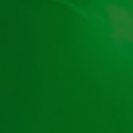
Confidențialitate (EU)
SUSȚINEM JOCUL DE NOROC RESPONSABIL!
Blog
Ghid despre Păcănele
Cum Evaluăm Cazinourile Online
Politica de Evaluare a Păcănelelor
Harta Păcănelelor – JocPăcănele
Harta Bonusurilor Casino – JocPăcănele
Hartă site – JocPăcănele
Harta Ghiduri Cazinouri – JocPăcănele
Păcănele
Păcănele Clasice
Păcănele cu RTP mare