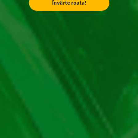
Învârte roata!
Păcăneaua The Great Chicken Escape free face parte
din colecția noastră de
cele mai bune păcănele cu
. Deci, dacă necuvântătoarele sunt pe gustul
animale
tău, atunci nu uita să arunci o privire! Vei descoperi
alte jocuri ca la aparate gratis, pe care le poți juca tot
fără cont și fără download oricând dorești.
Linii
Simboluri
RTP
Structură
de
Funcții
speciale
plată
Bonus,
Chicken Run
Rotiri
96,5%
5×3
20
Wilds, Care
gratuit
Package
The Great Chicken Escape
gratis – cum se joacă?