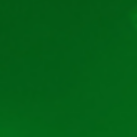
la tine cu o super recomandare de cazino online unde
poți juca pe bani.
Netbet Casino este unul dintre cele mai cunoscute și
iubite cazinouri online de pe piață, și nu fără motiv!
Acesta este unul dintre cele mai mari cazinouri
online, cu sute de jocuri de păcănele, cazino live,
pariuri sportive și toate noutățile din lumea jocurilor
de noroc. Mai mult, ai parte și de un super bonus de
bun venit cu care să începi distracția!
Concluzii
Jocul de păcănele online The Great Chicken Escape
gratis este pe cât de distractiv, pe atât de profitabil.
Cu un RTP de 96,5% și o mulțime de funcții speciale,
suntem siguri că nu o să te plictisești prea devreme
de acesta. Iar tematica lui sigur te va binedispune!