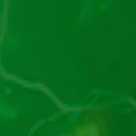
JocPacanele.ro
este deținut și operat de OGOOGA SERVICES SRL, persoană
juridică română, cu sediul social în București, Sector 1, Bulevardul ION
MIHALACHE nr. 15-17, etaj 8, număr de înregistrare J2016011888403, cod
unic de înregistrare 36506980 și are dreptul de a desfășura activitatea în
calitate de afiliat în domeniul jocurilor de noroc, acordat prin licența
valabilă până la data de 31.10.2026, conform Deciziei Oficiului Național al
Jocurilor de Noroc, nr.1879/20.10.2016. Accesul pe
JocPacanele.ro
este
strict interzis minorilor! Pe acest site nu se desfășoară activități de jocuri
de noroc, însă pe site-urile partenerilor promovați se joacă cu bani reali,
vă încurajăm să jucați responsabil și să pariați doar atât cât vă permiteți.
De asemenea, vă rugăm să aveți în vedere faptul că activitatea de jocuri de
noroc poate fi interzisă în jurisdicția în care sunteți localizat, fiind
responsabilitatea dumneavoastră să respectați legislația în vigoare.
Activitatea de jocuri de noroc poate cauza dependență și, totodată, poate
avea un impact asupra situației dumneavoastră financiare. Vă rugăm să
jucați responsabil! În cazul dependenței de jocuri de noroc sau pariuri, vă
rugăm să contactați Jocresponsabil, la numărul gratuit +0800 800 099, sau
să accesați
https://jocresponsabil.ro/
.