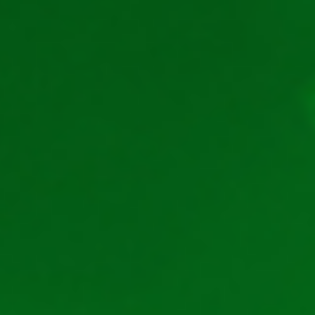
pe „Start” și să pornești în călătorie.
Desigur, la The Big Journey gratis mai poți folosi și
funcția cu auto rotiri pentru un joc mai lejer sau
funcția Turbo Spin, pentru mai multă rapiditate.
Depinde ce preferi și cum vrei să se desfășoare o
experiență ca aceasta.
Unde joci The Big Journey online pe
bani reali?
The Big Journey gratis Poate fi jucat la noi pe site de
câte ori dorești tu. Deși nu este un joc greu, nu strică
să-ți perfecționezi strategiile. Pe de altă parte, cum
am menționat la început, ar fi ideal să-l joci pe bani
reali într-un cazino. Astfel, vei avea șansa de a câștiga
premii frumoase cu care îți poți cumpăra bilete
pentru diverse călătorii.