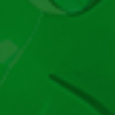
Bonus Aniversar Casino
Bonus Fără Rulaj
LiveCasino
50 Rotiri Gratuite
100 Rotiri Gratuite
200 Rotiri Gratuite
300 Rotiri Gratuite
400 Rotiri Gratuite
500 Rotiri Gratuite
Unibet Casino
Zinx Casino
Favbet Casino
Superbet Casino
Păcănele Demo