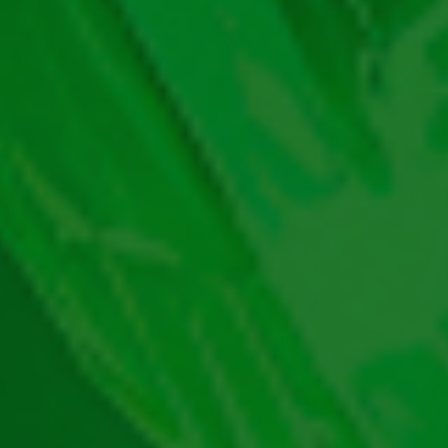
The Big Journey gratis vine cu structura des întâlnită
de 5 role, 3 rânduri și 10 linii de plată. În spatele
rolelor vei putea observa munți, ape și diferite
atracții turistice din diverse țări. Practic, simboluri
reprezentative ale unora din cele mai iubite țări din
lume.
Pe lângă tematica din The Big Journey free, care îți
stârnește cheful de o călătorie spontană, vei avea
RTP-ul de 96,06%. Fiind o valoare destul de bună te
va ajuta să obții câștiguri cât mai mari. Un rol
important în acest sens vor avea și specialele, dar
despre ele rămâne să discutăm puțin mai încolo. Dacă
vei fi destul de norocos și vei avea curajul să joci
această păcănea la casino pe bani reali, ai putea chiar
cumpăra bilete pentru următoarea ta aventură în
jurul lumii. Deci, rămâi pe fază pentru a vedea la ce