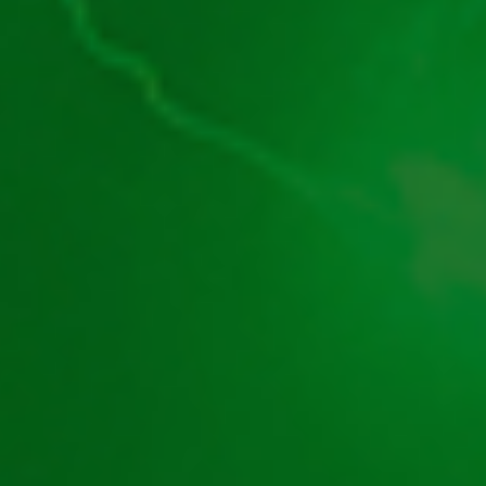
Cine Suntem
Autori
Contactează-ne
Licență ONJN
Politica Cookies (EU)
Cookie de rețea
Termeni și Condiții
Confidențialitate (EU)
SUSȚINEM JOCUL DE NOROC RESPONSABIL!
Blog
Ghid despre Păcănele
Cum Evaluăm Cazinourile Online
Politica de Evaluare a Păcănelelor
Harta Păcănelelor – JocPăcănele
Harta Bonusurilor Casino – JocPăcănele
Hartă site – JocPăcănele