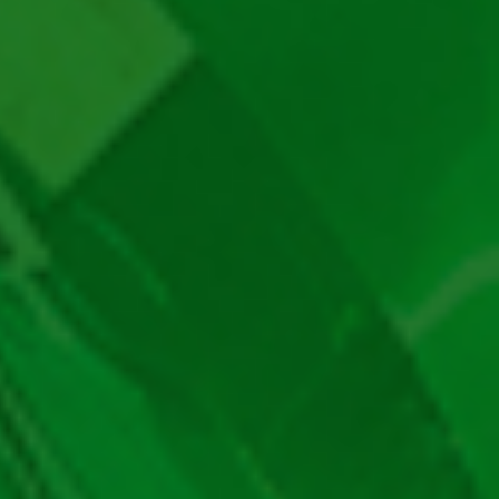
Păcănele cu Pești
Păcănele cu Sport
Producatori
Păcănele EGT
Păcănele Novomatic
Păcănele No Limit
Păcănele Pragmatic Play
Păcănele Igrosoft
Păcănele IGT
Păcănele iSoftBet
Păcănele Playson
Păcănele Play’n GO
Loto UK