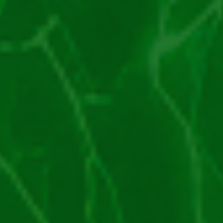
JOACĂ GRATIS
333 Rotiri Gratuite + Specială Cadou
JOACĂ LA NETBET
31 de regi joacă acum
Producător
NYX