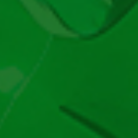
Bonus Aniversar Casino
Bonus Fără Rulaj
LiveCasino
50 Rotiri Gratuite
100 Rotiri Gratuite
200 Rotiri Gratuite
300 Rotiri Gratuite
400 Rotiri Gratuite
500 Rotiri Gratuite
Unibet Casino
Zinx Casino
Favbet Casino
Superbet Casino
Păcănele Demo