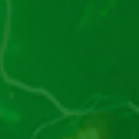
JocPacanele.ro
este deținut și operat de OGOOGA SERVICES SRL, persoană
juridică română, cu sediul social în București, Sector 1, Bulevardul ION
MIHALACHE nr. 15-17, etaj 8, număr de înregistrare J2016011888403, cod
unic de înregistrare 36506980 și are dreptul de a desfășura activitatea în
calitate de afiliat în domeniul jocurilor de noroc, acordat prin licența valabilă
până la data de 31.10.2026, conform Deciziei Oficiului Național al Jocurilor
de Noroc, nr.1879/20.10.2016. Accesul pe
JocPacanele.ro
este strict interzis
minorilor! Pe acest site nu se desfășoară activități de jocuri de noroc, însă
pe site-urile partenerilor promovați se joacă cu bani reali, vă încurajăm să
jucați responsabil și să pariați doar atât cât vă permiteți. De asemenea, vă
rugăm să aveți în vedere faptul că activitatea de jocuri de noroc poate fi
interzisă în jurisdicția în care sunteți localizat, fiind responsabilitatea
dumneavoastră să respectați legislația în vigoare. Activitatea de jocuri de
noroc poate cauza dependență și, totodată, poate avea un impact asupra
situației dumneavoastră financiare. Vă rugăm să jucați responsabil! În cazul
dependenței de jocuri de noroc sau pariuri, vă rugăm să contactați
Jocresponsabil, la numărul gratuit +0800 800 099, sau să accesați
https://jocresponsabil.ro/
.