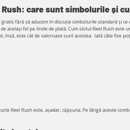
 Rush: care sunt simbolurile și c
vârte roata și vezi ce
câștigi:
 gratis
fără să aducem în discuție simbolurile standard și ce c
i de același fel pe liniile de plată. Cum slotul Reel Rush est
i gratuite? O specială? 100 RON? Ia-
, însă, este cât de valoroase sunt acestea. Iată câte fise poț
 toate ACUM!
peste 18 ani si sunt de acord cu
termenii si
JocPacanele.ro
tiile
ructe Reel Rush
este, așadar, căpșuna. Pe lângă aceste combin