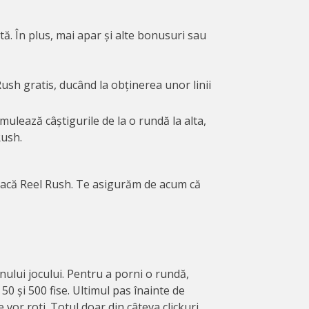
tă. În plus, mai apar și alte bonusuri sau
Rush gratis
, ducând la obținerea unor linii
mulează câștigurile de la o rundă la alta,
Rush.
e joacă Reel Rush. Te asigurăm de acum că
nului jocului. Pentru a porni o rundă,
50 și 500 fise. Ultimul pas înainte de
 vor roti. Totul doar din câteva clickuri.