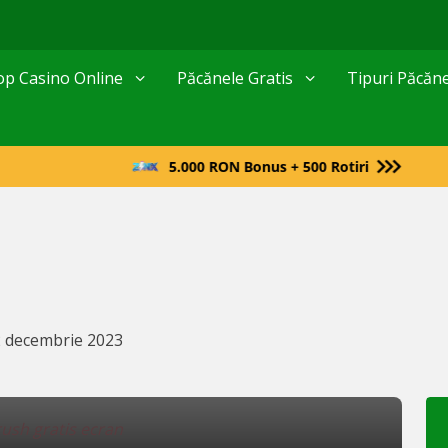
op Casino Online
Păcănele Gratis
Tipuri Păcăn
5.000 RON Bonus + 500 Rotir
12 decembrie 2023