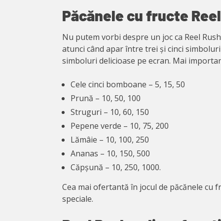
Păcănele cu fructe Reel
În
Nu putem vorbi despre un joc ca
Reel Rush
atunci când apar între trei și cinci simbolur
Rotir
simboluri delicioase pe ecran. Mai important
le pe
Cele cinci bomboane – 5, 15, 50
Prună – 10, 50, 100
Struguri – 10, 60, 150
Pepene verde – 10, 75, 200
Lămâie – 10, 100, 250
Am 
condi
Ananas – 10, 150, 500
Căpșună – 10, 250, 1000.
Cea mai ofertantă în jocul de
păcănele cu f
speciale.