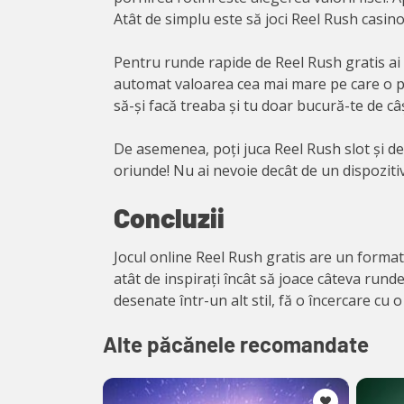
NIMIC
OFERTĂ FĂRĂ DEPUNERE
Atât de simplu este să joci Reel Rush casino
COD BONUS SPECIALA
Pentru runde rapide de Reel Rush gratis
ai
TE
automat valoarea cea mai mare pe care o poți 
să-și facă treaba și tu doar bucură-te de câș
De asemenea, poți juca Reel Rush slot și de 
oriunde! Nu ai nevoie decât de un dispozitiv
Concluzii
Jocul online
Reel Rush gratis are un format u
atât de inspirați încât să joace câteva run
desenate într-un alt stil, fă o încercare cu
Alte păcănele recomandate