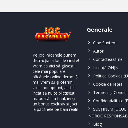
Generale
Cine Suntem
Autori
Pe Joc Păcănele punem
Contactează-ne
distracția la loc de cinste!
Vrem ca aici să găsești
Licență ONJN
cele mai populare
Politica Cookies (E
păcănele online demo. Și
mai vrem să-ți oferim
Cookie de rețea
zilnic noi opțiuni, astfel
Termeni și Condiții
încât să nu te plictisești
niciodată. La final, iei și
Confidențialitate (
un bonus exclusiv și joci
SUSȚINEM JOCUL
la păcănele pe bani reali!
NOROC RESPONSABI
Blog