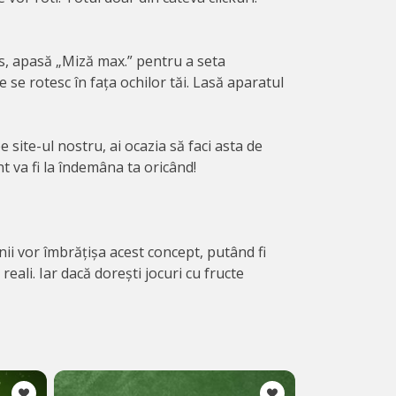
s, apasă „Miză max.” pentru a seta
e se rotesc în fața ochilor tăi. Lasă aparatul
site-ul nostru, ai ocazia să faci asta de
t va fi la îndemâna ta oricând!
nii vor îmbrățișa acest concept, putând fi
reali. Iar dacă dorești jocuri cu fructe