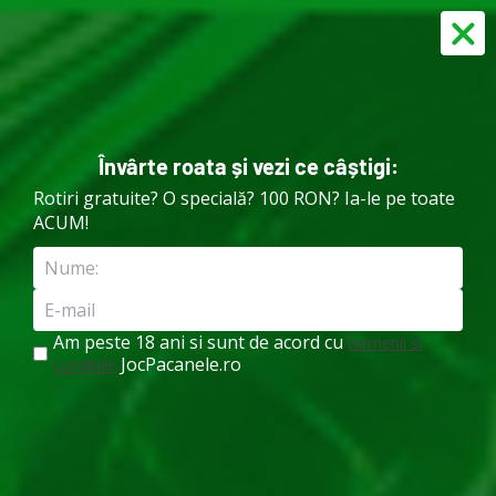
Rotiri
5.000 RON Bonus + 500 Rotiri
Învârte roata și vezi ce câștigi:
Acasă
»
Slots
»
Power Stars
Rotiri gratuite? O specială? 100 RON? Ia-le pe toate
ACUM!
Power Stars
Autor:
Diana Ionita
Actualizat: 24 aprilie 2025
Am peste 18 ani si sunt de acord cu
termenii si
JocPacanele.ro
conditiile
Joacă și ia bonusul: