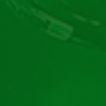
Diana Ionita
Autor