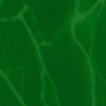
JOACĂ GRATIS
400 Rotiri Gratuite / Specială de 50 RON
/ Bonus Cash de 50 RON
JOACĂ LA PRINCESS CASINO
18 de regi joacă acum
Producător
Novomatic