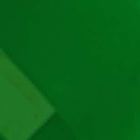
Păcănele cu Fructe
Poker ca la Aparate
Păcănele cu Coroane
Ruleta Online
Păcănele cu Jackpot
Blackjack
Ghid Despre Păcănele
Păcănele Bell Link
Păcănele cu Clopoței
Păcănele cu Pești
Păcănele cu Sport
Producatori
Păcănele EGT
Păcănele Novomatic