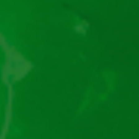
Burning Hot demo
Crazy Monkey demo
5 Dazling Hot demo
Dice and Roll demo
Vizitează-ne și află cele mai noi informații!
JocPacanele.ro
este deținut și operat de OGOOGA SERVICES SRL, persoană
juridică română, cu sediul social în București, Sector 1, Bulevardul ION
MIHALACHE nr. 15-17, etaj 8, număr de înregistrare J2016011888403, cod
unic de înregistrare 36506980 și are dreptul de a desfășura activitatea în