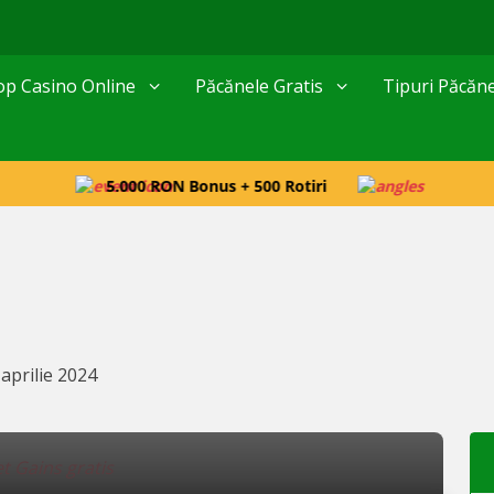
op Casino Online
Păcănele Gratis
Tipuri Păcăn
5.000 RON Bonus + 500 Rotiri
 aprilie 2024