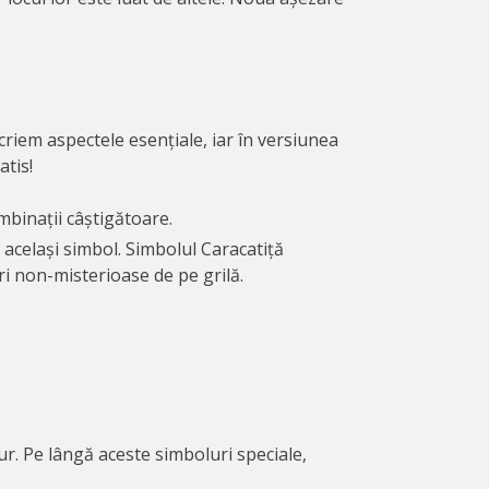
escriem aspectele esențiale, iar în versiunea
atis!
ombinații câștigătoare.
n același simbol. Simbolul Caracatiță
i non-misterioase de pe grilă.
aur. Pe lângă aceste simboluri speciale,