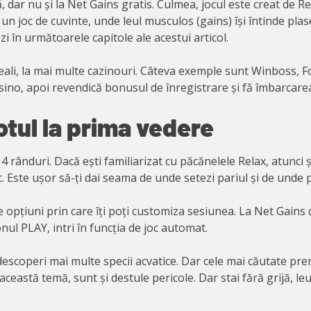
ă, dar nu și la Net Gains gratis. Culmea, jocul este creat de 
n joc de cuvinte, unde leul musculos (gains) își întinde plase
 în următoarele capitole ale acestui articol.
reali, la mai multe cazinouri. Câteva exemple sunt Winboss, Fo
asino, apoi revendică bonusul de înregistrare și fă îmbarcarea
lotul la prima vedere
4 rânduri. Dacă ești familiarizat cu păcănelele Relax, atunci ș
 Este ușor să-ți dai seama de unde setezi pariul și de unde p
 de opțiuni prin care îți poți customiza sesiunea. La Net Gains
l PLAY, intri în funcția de joc automat.
 descoperi mai multe specii acvatice. Dar cele mai căutate prem
această temă, sunt și destule pericole. Dar stai fără grijă, le