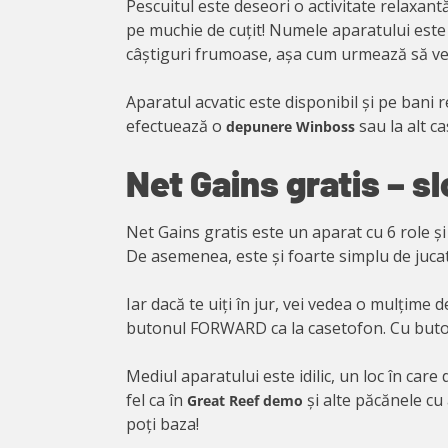
Pescuitul este deseori o activitate relaxant
pe muchie de cuțit! Numele aparatului este u
câștiguri frumoase, așa cum urmează să vezi
Aparatul acvatic este disponibil și pe bani 
efectuează o
sau la alt c
depunere Winboss
Net Gains gratis – s
Net Gains gratis este un aparat cu 6 role și 
De asemenea, este și foarte simplu de jucat.
Iar dacă te uiți în jur, vei vedea o mulțime
butonul FORWARD ca la casetofon. Cu butonu
Mediul aparatului este idilic, un loc în care
fel ca în
și alte păcănele cu 
Great Reef demo
poți baza!