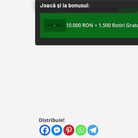
Joacă și ia bonusul:
J
10.000 RON + 1.500 Rotiri Grat
Distribuie!