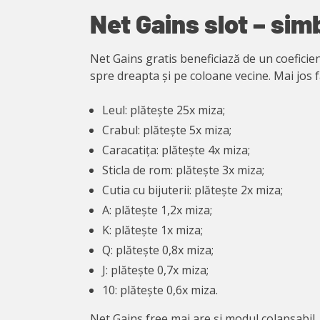
Net Gains slot – simb
Net Gains gratis beneficiază de un coeficien
spre dreapta și pe coloane vecine. Mai jos fa
Leul: plătește 25x miza;
Crabul: plătește 5x miza;
Caracatița: plătește 4x miza;
Sticla de rom: plătește 3x miza;
Cutia cu bijuterii: plătește 2x miza;
A: plătește 1,2x miza;
K: plătește 1x miza;
Q: plătește 0,8x miza;
J: plătește 0,7x miza;
10: plătește 0,6x miza.
Net Gains free mai are și modul colapsabil. 