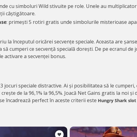
nde cu simboluri Wild stivuite pe role. Unele au multiplicatori 
ții câștigătoare.
ase
: primești 5 rotiri gratis unde simbolurile misterioase ap
u la începutul oricărei secvențe speciale. Aceasta are șanse 
 să cumperi ce secvență specială dorești. De pe ecranul de joc
e activare a secvenței bonus.
 jocuri speciale distractive. Ai și posibilitatea să le cumperi
rește de la 96,1% la 96,5%. Joacă Net Gains gratis la noi și 
se încadrează perfect în aceste criterii este
Hungry Shark slot 