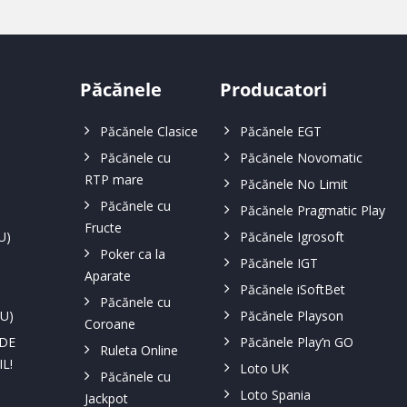
Păcănele
Producatori
Păcănele Clasice
Păcănele EGT
Păcănele cu
Păcănele Novomatic
RTP mare
Păcănele No Limit
Păcănele cu
Păcănele Pragmatic Play
Fructe
U)
Păcănele Igrosoft
Poker ca la
Păcănele IGT
Aparate
Păcănele iSoftBet
Păcănele cu
EU)
Păcănele Playson
Coroane
 DE
Păcănele Play’n GO
Ruleta Online
L!
Loto UK
Păcănele cu
Loto Spania
Jackpot