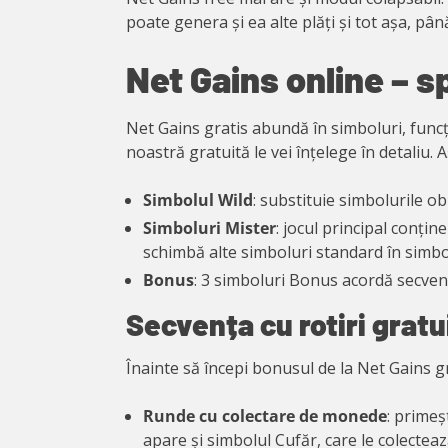
poate genera și ea alte plăți și tot așa, pâ
Net Gains online – s
Net Gains gratis abundă în simboluri, funcții
noastră gratuită le vei înțelege în detaliu. 
Simbolul Wild
: substituie simbolurile ob
Simboluri Mister
: jocul principal conțin
schimbă alte simboluri standard în simbo
Bonus
: 3 simboluri Bonus acordă secvenț
Secvența cu rotiri gratu
Înainte să începi bonusul de la Net Gains gra
Runde cu colectare de monede
: primeș
apare și simbolul Cufăr, care le colectează