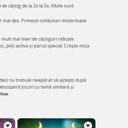
de câștig de la 2x la 5x. Altele sunt
ar mai des. Primești simboluri misterioase
mult mai mari de câștiguri ridicate.
, poți activa și pariul special. Crește miza
, deci nu trebuie neapărat să aștepți după
descoperă jocuri cu temă similară și
.
free