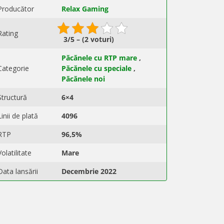
Producător
Relax Gaming
Rating
3/5 – (2 voturi)
Păcănele cu RTP mare
,
Categorie
Păcănele cu speciale
,
Păcănele noi
Structură
6×4
Linii de plată
4096
RTP
96,5%
Volatilitate
Mare
Data lansării
Decembrie 2022