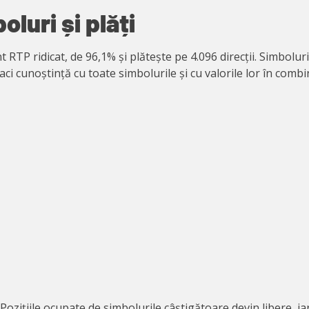
oluri și plăți
t RTP ridicat, de 96,1% și plătește pe 4.096 direcții. Simbolur
ci cunoștință cu toate simbolurile și cu valorile lor în combin
Pozițiile ocupate de simbolurile câștigătoare devin libere, iar