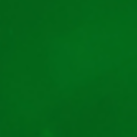
Pe Joc Păcănele punem distracția la loc de cinste! Vrem ca aici să
găsești cele mai populare păcănele online demo. Și mai vrem să-
ți oferim zilnic noi opțiuni, astfel încât să nu te plictisești