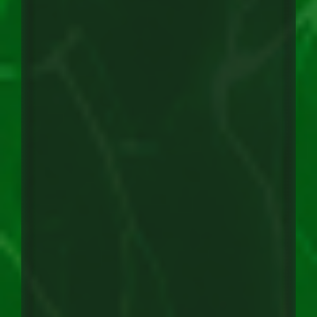
333 Rotiri Gratuite + Specială Cadou
JOACĂ LA NETBET
28 de regi joacă acum
Producător
Synot
Rating
3.8/5 – (5 voturi)
Păcănele Cu Fructe
,
Păcănele cu
Categorie
speciale
,
Păcănele noi