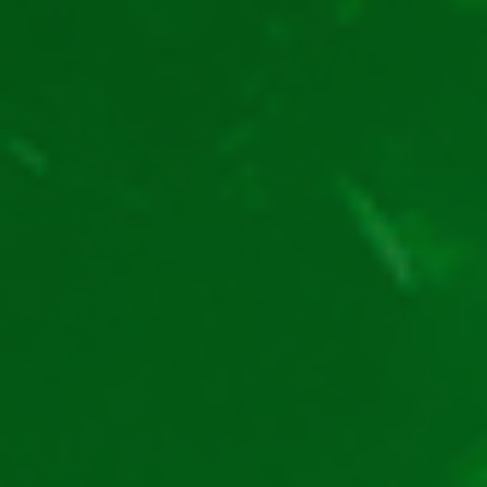
Kiwi: până la 1,6x;
Smochina: până la 1,6x;
Fructul dragonului: până la 3x;
Carambola (fructul stea): până la 10x.
Monkey Slots gratis – care sunt
specialele?
Am lăsat ce-i mai bun la sfârșit, pentru că știm cât de
spectaculoase sunt simbolurile și funcțiile speciale
din Monkey Slots gratis. Așa că hai să le vedem!
Wild
: Wild-ul auriu înlocuiește toate simbolurile, cu
excepția celui Bonus. De asemenea, plătește numai
pe rola 5 multiplicator de 30x.
Bonus
: Simbolul bonus este reprezentat de un
diamant și poate plăti până la 30 de rotiri gratuite.
Avalanche Respins
: La o combinație câștigătoare