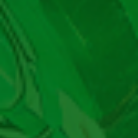
Păcănele iSoftBet
Păcănele Playson
Păcănele Play’n GO
Loto UK
Loto Spania
Loto Slovenia
Loto Slovacia
Loto Polonia
Loto Norvegia
Loto Letonia
Loto Italia
Loto Grecia
Loto Germania
Casino
Cazinouri Online