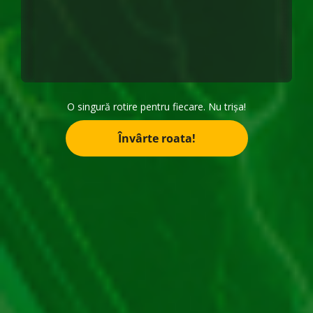
Simboluri
Nucă de cocos, Ananas, Kiwi
Structură
5×3
Linii de plată
243
RTP
95,91%
O singură rotire pentru fiecare. Nu trișa!
Volatilitate
Medie
Învârte roata!
Data lansării
Iunie 2020
Distribuie!
3.8/5 – (5 voturi)
Un asemenea joc ca Monkey Slots gratis nu poate
decât să te invite la distracție și bunăvoie. Vei vedea
imediat cum intri în acesta că dispoziția ta va deveni