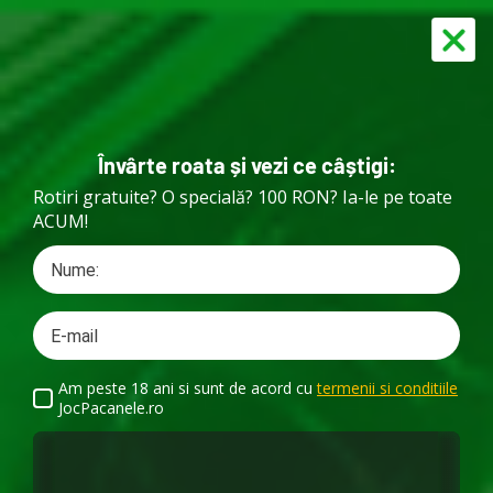
5.000 RON Bonus + 500 Rotiri
500 Rotiri
Învârte roata și vezi ce câștigi:
Acasă
»
Slots
»
Monkey Slots
Rotiri gratuite? O specială? 100 RON? Ia-le pe toate
ACUM!
Monkey Slots
Am peste 18 ani si sunt de acord cu
termenii si conditiile
JocPacanele.ro
Joacă și ia bonusul:
JOACĂ GRATIS