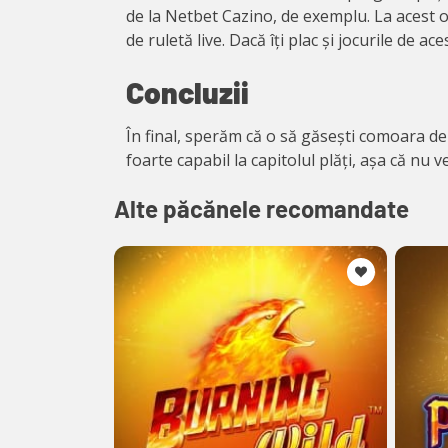
de la Netbet Cazino, de exemplu. La acest 
de ruletă live. Dacă îți plac și jocurile de 
Concluzii
În final, sperăm că o să găseşti comoara de
foarte capabil la capitolul plăţi, aşa că nu
O 
Alte păcănele recomandate