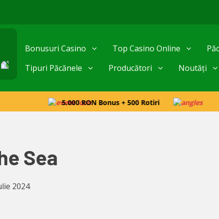
Bonusuri Casino
Top Casino Online
Păc
Tipuri Păcănele
Producători
Noutăți
5.000 RON Bonus + 500 Rotiri
the Sea
ulie 2024