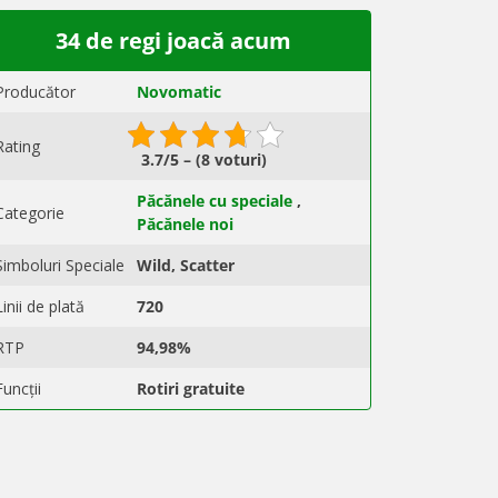
34 de regi joacă acum
Producător
Novomatic
Rating
3.7/5 – (8 voturi)
Păcănele cu speciale
,
Categorie
Păcănele noi
Simboluri Speciale
Wild, Scatter
Linii de plată
720
RTP
94,98%
Funcții
Rotiri gratuite