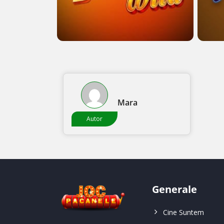
Mara
Autor
Generale
Cine Suntem