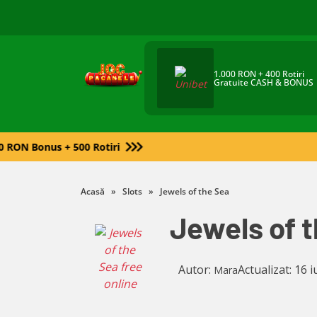
1.000 RON + 400 Rotiri
Gratuite CASH & BONUS
5.000 RON Bonus + 500 Rotiri
Acasă
»
Slots
»
Jewels of the Sea
Jewels of 
Autor:
Actualizat: 16 i
Mara