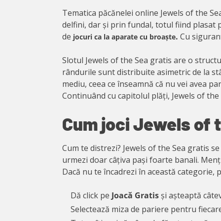
Tematica păcănelei online Jewels of the Sea
delfini, dar şi prin fundal, totul fiind plas
de
.
Cu siguranţ
jocuri ca la aparate cu broaşte
Slotul Jewels of the Sea gratis are o structur
rândurile sunt distribuite asimetric de la st
mediu, ceea ce înseamnă că nu vei avea parte
În
Continuând cu capitolul plăţi, Jewels of th
Cum joci Jewels of
Rotir
le pe
Cum te distrezi? Jewels of the Sea gratis se 
urmezi doar câţiva paşi foarte banali. Menţ
Dacă nu te încadrezi în această categorie, 
Dă click pe
Joacă Gratis
şi aşteaptă câtev
Selectează miza de pariere pentru fiecare 