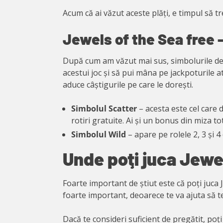
NIMIC
OFERTĂ FĂRĂ DEPUNERE
Acum că ai văzut aceste plăți, e timpul să t
COD BONUS SPECIALA
Jewels of the Sea free 
TE
După cum am văzut mai sus, simbolurile de b
acestui joc şi să pui mâna pe jackpoturile at
aduce câştigurile pe care le doreşti.
Simbolul Scatter
– acesta este cel care 
rotiri gratuite. Ai și un bonus din miza t
Simbolul Wild
– apare pe rolele 2, 3 şi 4
Unde poţi juca Jewel
Foarte important de ştiut este că poţi juca 
foarte important, deoarece te va ajuta să te 
Dacă te consideri suficient de pregătit, poţi 