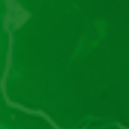
Vizitează-ne și află cele mai noi informații!
JocPacanele.ro
este deținut și operat de OGOOGA SERVICES SRL, persoană
juridică română, cu sediul social în București, Sector 1, Bulevardul ION
MIHALACHE nr. 15-17, etaj 8, număr de înregistrare J2016011888403, cod
unic de înregistrare 36506980 și are dreptul de a desfășura activitatea în
calitate de afiliat în domeniul jocurilor de noroc, acordat prin licența
valabilă până la data de 31.10.2026, conform Deciziei Oficiului Național al
Jocurilor de Noroc, nr.1879/20.10.2016. Accesul pe
JocPacanele.ro
este
strict interzis minorilor! Pe acest site nu se desfășoară activități de jocuri
de noroc, însă pe site-urile partenerilor promovați se joacă cu bani reali,
vă încurajăm să jucați responsabil și să pariați doar atât cât vă permiteți.
De asemenea, vă rugăm să aveți în vedere faptul că activitatea de jocuri de
noroc poate fi interzisă în jurisdicția în care sunteți localizat, fiind
responsabilitatea dumneavoastră să respectați legislația în vigoare.
Activitatea de jocuri de noroc poate cauza dependență și, totodată, poate