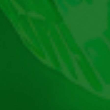
distincte, în funcție de cât de mare este plata.
Păcăneaua
Jewel Box demo
nu e complicată deloc!
Are o
structură
simplă, de tip
5×3
, așa că poate fi
jucată atât de cei începători, cât și de cei mai
experimentați.
Liniile de plată
sunt în număr maxim
de
15
, dar pot fi schimbate în funcție de preferințe.
Totodată,
RTP-ul (rata de plată către jucător)
este
decent, cu un procent de
95.78%
, iar
volatilitatea
este
medie. Max Win-ul (câștigul maxim)
este și el
unul important, care ajunge până la
8.781x miza
de
joc.
Jewel Box slot – caracteristici
speciale
Jewel Box demo
, deși este un slot cu ceva ani în