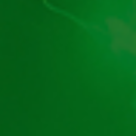
Harta Păcănelelor – JocPăcănele
Harta Bonusurilor Casino – JocPăcănele
Hartă site – JocPăcănele
Harta Ghiduri Cazinouri – JocPăcănele
Păcănele
Păcănele Clasice
Păcănele cu RTP mare
Păcănele cu Fructe
Poker ca la Aparate
Păcănele cu Coroane
Ruleta Online
Păcănele cu Jackpot
Blackjack