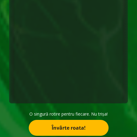
Gratis
Structură
5×3
Linii de plată
15
RTP
95.78%
Volatilitate
Medie
Max Win
8.781
Distribuie!
4.7/5 – (9 voturi)
O singură rotire pentru fiecare. Nu trișa!
Jewel Box demo – Prezentare
generală
Învârte roata!