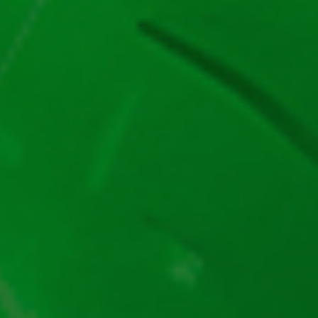
Păcănele Demo
Fire Blaze Red Wizard
40 super hot demo – 7777 gratis
Shining Crown demo
Sizzling Hot demo
Book of Ra demo
40 Burning Hot demo
Burning Hot demo
Crazy Monkey demo
5 Dazling Hot demo
Dice and Roll demo