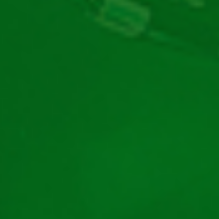
Mara
Autor
Pe Joc Păcănele punem distracția la loc de cinste! Vrem ca aici să
găsești cele mai populare păcănele online demo. Și mai vrem să-
ți oferim zilnic noi opțiuni, astfel încât să nu te plictisești
niciodată. La final, iei și un bonus exclusiv și joci la păcănele pe
bani reali!