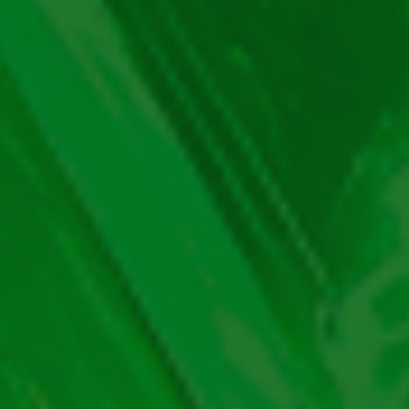
Fiecare cutie de bijuterii ar trebui să conțină
nestemate, pietre prețioase, talismane, și amintiri
fericite. Iată un joc de păcănele care le oferă pe toate.
Jewel Box demo
, slotul de la
, este un
Play’n GO
aparat clasic, ce ne aduce aminte de vechile și
popularele gaminatoare.
Am rămas plăcut surprinși de elementele grafice din
Jewel Box slot
! Cu un stil retro, păcăneaua are o
imagine de fundal superbă, cu o căptușeală fină de
mătase, asemenea celor folosite în cutiile de bijuterii.
Grafica, una de înaltă calitate, aduce la viață inelele,
perlele și cerceii. De asemenea, pietrele prețioase
încep brusc să strălucească și se rotesc atunci când
fac parte din combinațiile câștigătoare. Sunetele
completează perfect tematica jocului
Jewel Box
gratis
, câștigurile fiind marcate de melodii scurte și