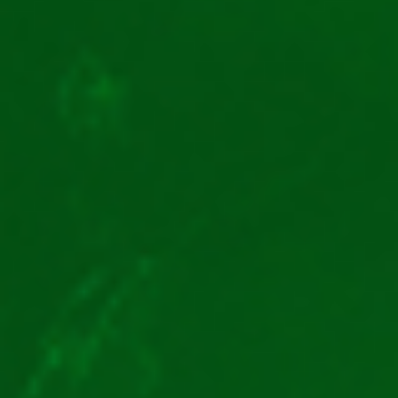
Ce speciale are Gems Bonanza
demo?
Deși speciala jocului Gems Bonanza demo este puțin
mai complicată, suntem siguri că te va atrage încă din
momentul în care o vei declanșa! Dacă ești începător,
îți va lua ceva timp până vei înțelege cum
funcționează slotul. În schimb, dacă ai experiență la
jocurile de noroc, atunci baftă la câștiguri! Totuși,
pentru cei care vor să afle cum funcționează exact
secvența bonus, suntem aici să dăm explicații. Așadar,
hai să vedem cum stă treaba la Gems Bonanza free!
Simbolul Wild
: este reprezentat de un seif auriu.
Apare numai ca parte a modului special Cristal Wild
și Wild Norocos. Wild-ul se poate conecta cu alte