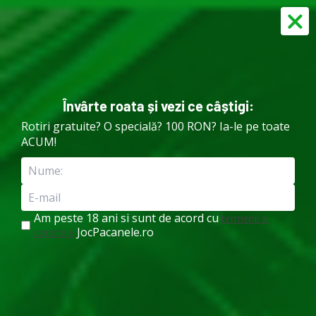
5.000 RON Bonus + 500 Rotiri
+ 500 Rotiri
Învârte roata și vezi ce câștigi:
Acasă
»
Slots
»
Gems Bonanza
Rotiri gratuite? O specială? 100 RON? Ia-le pe toate
ACUM!
Gems Bonanza
Autor:
Mara
Actualizat: 30 iulie 2024
Am peste 18 ani si sunt de acord cu
termenii si
JocPacanele.ro
conditiile
Joacă și ia bonusul:
JOACĂ GRATIS