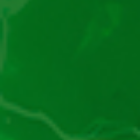
Vizitează-ne și află cele mai noi informații!
JocPacanele.ro
este deținut și operat de OGOOGA SERVICES SRL, persoană
juridică română, cu sediul social în București, Sector 1, Bulevardul ION
MIHALACHE nr. 15-17, etaj 8, număr de înregistrare J2016011888403, cod
unic de înregistrare 36506980 și are dreptul de a desfășura activitatea în
calitate de afiliat în domeniul jocurilor de noroc, acordat prin licența
valabilă până la data de 31.10.2026, conform Deciziei Oficiului Național al
Jocurilor de Noroc, nr.1879/20.10.2016. Accesul pe
JocPacanele.ro
este
strict interzis minorilor! Pe acest site nu se desfășoară activități de jocuri
de noroc, însă pe site-urile partenerilor promovați se joacă cu bani reali,
vă încurajăm să jucați responsabil și să pariați doar atât cât vă permiteți.
De asemenea, vă rugăm să aveți în vedere faptul că activitatea de jocuri de
noroc poate fi interzisă în jurisdicția în care sunteți localizat, fiind
responsabilitatea dumneavoastră să respectați legislația în vigoare.
Activitatea de jocuri de noroc poate cauza dependență și, totodată, poate