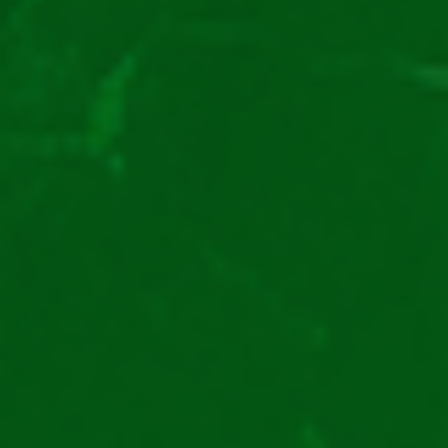
simboluri, pentru a forma noi combinații
câștigătoare în Gems Bonanza slot.
Modul Rotire
: în Gems Bonanza demo, la fiecare
rotire, în spatele simbolurilor normale, pot apărea
semne colorate. Oricând vei obține un câștig
deasupra acestor semne colorate, vei declanșa un
mod de rotire special, în funcție de culoarea
semnului.
Semnele colorate, din spatele simbolurilor normale,
sunt de 3 feluri, fiecare dintre acestea având o funcție
diferită. Așadar, ți le vom prezenta pe fiecare în parte,
ca tu să ai o cât mai bună înțelegere a specialei din
Gems Bonanza slot.
Semnul albastru
: odată ce toate colapsările s-au
terminat, ecranul este curățat de toate simbolurile,
iar alte simboluri vor fi adăugate pe role.
Semnul roz
: odată ce toate colapsările s-au