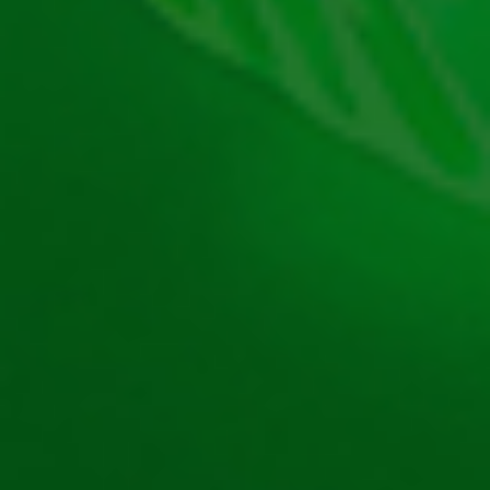
25+ diamante turcoaz: pot plăti până la 60.000 de
fise;
25+ diamante verzi: pot plăti până la 120.000 de
fise;
25+ diamante mov: pot plăti până la 200.000 de fise;
25+ diamante roșii: pot plăti până la 400.000 de
fise.
După cum observi, plățile din slot Gems Bonanza pot
fi uriașe. Evident, aceste câștiguri pot fi dobândite
dacă aduni pe role minim 25 de simboluri de același
fel. Totuși, și cu mai puține simboluri pe ecranul de
joc, te vei bucura de recompense mai mult decât
decente. Ca să te convingi, pentru că tot ești la noi pe
site, ce zici să dai câteva spin-uri la aparat? Te joci pe
gratis, deci nu pierzi absolut niciun ban. Apoi, după
ce ți-ai făcut încălzirea, poți să te distrezi și la
Aztec
sau
, alte două
Bonanza gratis
Diamond Strike demo
păcănele mișto de la Pragmatic Play.