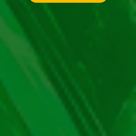
Gems Bonanza demo, jocul de la
, este
Pragmatic Play
unul dintre cele mai jucate și apreciate sloturi ale
producătorului! Și, pentru că vrem să-ți recomandăm
cele mai bune păcănele, ne-am gândit să-ți
prezentăm toate detaliile importante ale acestui
aparat. Așadar, rămâi alături de noi, descoperă
frumusețea acestui joc, apoi distrează-te la fiecare
spin dat!
Gems Bonanza slot
are o structură imensă, de tip
8×8. Da, ai citit corect! Prin această structură, jocul îți
va oferi șansa să obții cât mai multe combinații
câștigătoare. Sună bine, nu? Totuși, asta nu e tot!
Păcăneaua are linii de plată Cluster, un RTP mult
peste media din piață, de 96,55%, și un Max Win de
până la 10.000x miza pariată. Dacă ești în căutarea
unor adevărate comori, trebuie să dai spin-uri la
acest slot!