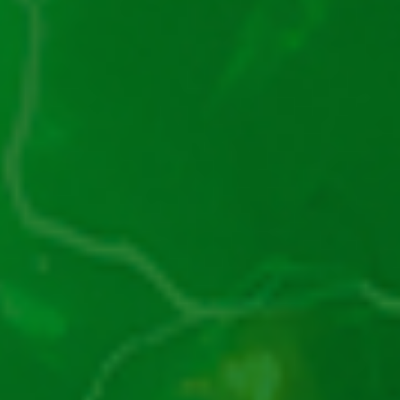
JocPacanele.ro
este deținut și operat de OGOOGA SERVICES SRL, persoană
juridică română, cu sediul social în București, Sector 1, Bulevardul ION
MIHALACHE nr. 15-17, etaj 8, număr de înregistrare J2016011888403, cod
unic de înregistrare 36506980 și are dreptul de a desfășura activitatea în
calitate de afiliat în domeniul jocurilor de noroc, acordat prin licența
valabilă până la data de 31.10.2026, conform Deciziei Oficiului Național al
Jocurilor de Noroc, nr.1879/20.10.2016. Accesul pe
JocPacanele.ro
este
strict interzis minorilor! Pe acest site nu se desfășoară activități de jocuri
de noroc, însă pe site-urile partenerilor promovați se joacă cu bani reali,
vă încurajăm să jucați responsabil și să pariați doar atât cât vă permiteți.
De asemenea, vă rugăm să aveți în vedere faptul că activitatea de jocuri de
noroc poate fi interzisă în jurisdicția în care sunteți localizat, fiind
responsabilitatea dumneavoastră să respectați legislația în vigoare.
Activitatea de jocuri de noroc poate cauza dependență și, totodată, poate
avea un impact asupra situației dumneavoastră financiare. Vă rugăm să
jucați responsabil! În cazul dependenței de jocuri de noroc sau pariuri, vă
rugăm să contactați Jocresponsabil, la numărul gratuit +0800 800 099, sau
să accesați
https://jocresponsabil.ro/
.
Copyright © 2026 JocPacanele.ro – jocuri casino online România – Toate
drepturile rezervate