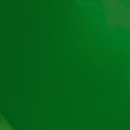
Păcănele
Păcănele Clasice
Păcănele cu RTP mare
Păcănele cu Fructe
Poker ca la Aparate
Păcănele cu Coroane
Ruleta Online
Păcănele cu Jackpot
Blackjack
Ghid Despre Păcănele
Păcănele Bell Link
Păcănele cu Clopoței
Păcănele cu Pești