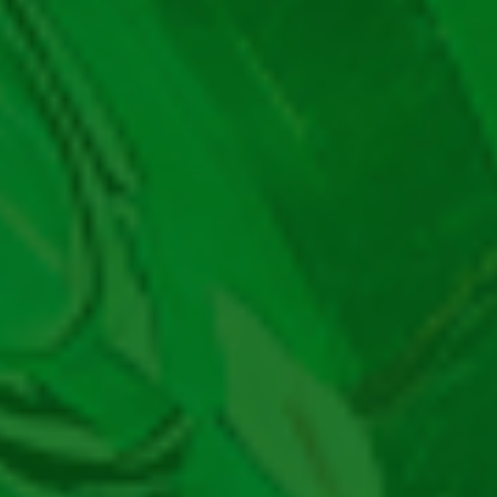
Loto Slovacia
Loto Polonia
Loto Norvegia
Loto Letonia
Loto Italia
Loto Grecia
Loto Germania
Casino
Cazinouri Online
Bonus Fără depunere
Rotiri Gratuite
Oferte Casino Limitate
Cod Bonus Casino
Bonus Aniversar Casino