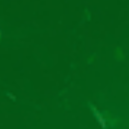
Joacă European Roulette Small Bets
demo și învață să joci ruletă online!
Jocul de păcănele European Roulette Small Bets
online are un meniu intuitiv și o grafică simplă.
Regulile după care se joacă sunt aceleași ca la ruletă
europeană online. Deci, dacă nu ai mai jucat ruletă
online, poți începe acum să înveți!
Jucând acest joc de păcănele în varianta demo îți
testezi abilitățile și începi să-i creezi propriile
strategii. Așadar, când vei dori să joci păcănele
European Roulette Small Bets slot într-un cazino
real, vei avea mult mai multe șanse la victorii. Jucând
gratis acest joc vei putea să te pregătești și pentru
jocul în secțiunea de live cazino a cazinoului tău
online preferat.