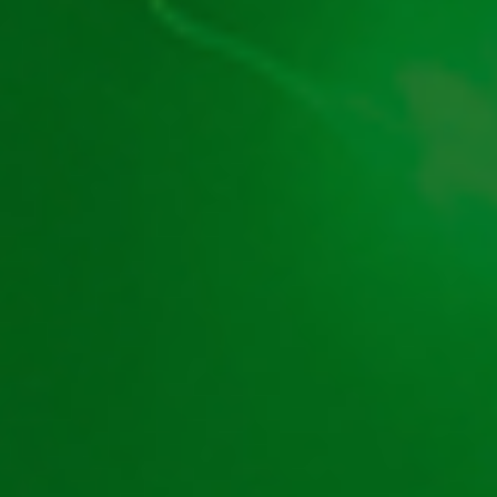
Politica Cookies (EU)
Cookie de rețea
Termeni și Condiții
Confidențialitate (EU)
SUSȚINEM JOCUL DE NOROC RESPONSABIL!
Blog
Ghid despre Păcănele
Cum Evaluăm Cazinourile Online
Politica de Evaluare a Păcănelelor
Harta Păcănelelor – JocPăcănele
Harta Bonusurilor Casino – JocPăcănele
Hartă site – JocPăcănele
Harta Ghiduri Cazinouri – JocPăcănele
Păcănele