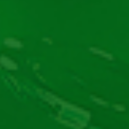
mobil?
Când a fost lansat Diamond
Plus Football Edition gratis?
Este Diamond Plus Football
Edition slot un joc sigur?
Alte păcănele recomandate