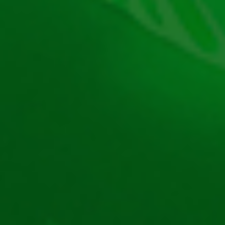
șeptari.
Are și jocuri tematice și cu funcții inedite, așa cum
vezi și în portofoliul nostru de
.
păcănele EGT
Diamond Plus Football Edition slot
– simboluri și plăți
Acum că am văzut cât de bine plătește Diamond Plus
Football Edition demo, hai să cunoști mai bine și
simbolurile.
Înainte să-ți arătăm care sunt valorile lor, trebuie să
știi că simbolurile plătesc la
3, 4 și 5 de-un fel
.
Direcțiile combinațiilor de plată sunt atât
stânga-
dreapta, cât și dreapta-stâng
a.
Acum hai să vezi care sunt simbolurile obișnuite și
cât plătesc ele:
Șeptari
: 10x, 50x, 100x miza totală;