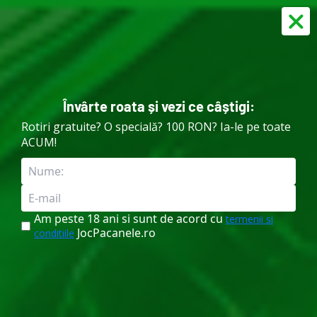
 Rotiri
5.000 RON Bonus + 500 Rotiri
Învârte roata și vezi ce câștigi:
Acasă
»
Slots
»
Diamond Plus Football Edition
Rotiri gratuite? O specială? 100 RON? Ia-le pe toate
ACUM!
Diamond Plus Football
Edition
Autor:
Ioana
Am peste 18 ani si sunt de acord cu
termenii si
Actualizat: 29 mai 2026
JocPacanele.ro
conditiile