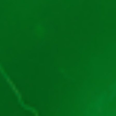
Pe Joc Păcănele punem distracția la loc de cinste! Vrem ca aici
să găsești cele mai populare păcănele online demo. Și mai
vrem să-ți oferim zilnic noi opțiuni, astfel încât să nu te
plictisești niciodată. La final, iei și un bonus exclusiv și joci la
păcănele pe bani reali!
Generale
Cine Suntem
Autori
Contactează-ne
Licență ONJN