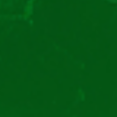
Hai să vezi despre ce este vorba:
Simbolul Wild
: este mingea de fotbal creată
din aur și diamante. Apare pe
rolele 2, 3, 4
și
substituie toate simbolurile pe care ți le-am
prezentat mai sus;
Reînvârtiri
: orice simbol Wild se extinde pe
rola pe care a aterizat și generează o
reînvârtire. În timpul reînvârtirii, rola cu
simboluri Wild rămâne fixată. Dacă pe
celelalte 2 role mai apare un simbol Wild, mai
primești o reînvârtire cu 2 role cu Wild.
Speciala Diamond Plus Football Edition se
poate redeclanșa și a treia oară, cu 3 role cu
simboluri Wild;
Gamble
: pariezi orice câștig de
până la 35x la
mini-jocul de dublaje
. Trebuie să apeși pe X2,
butonul care apare pe ecran. Apoi, să faci