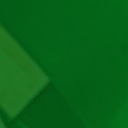
Păcănele Clasice
Păcănele cu RTP mare
Păcănele cu Fructe
Poker ca la Aparate
Păcănele cu Coroane
Ruleta Online
Păcănele cu Jackpot
Blackjack
Ghid Despre Păcănele
Păcănele Bell Link
Păcănele cu Clopoței
Păcănele cu Pești
Păcănele cu Sport
Producatori