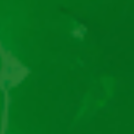
Book of Ra demo
40 Burning Hot demo
Burning Hot demo
Crazy Monkey demo
5 Dazling Hot demo
Dice and Roll demo
Vizitează-ne și află cele mai noi informații!