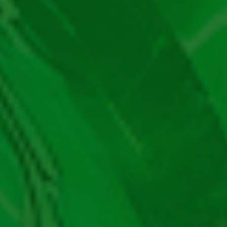
Păcănele EGT
Păcănele Novomatic
Păcănele No Limit
Păcănele Pragmatic Play
Păcănele Igrosoft
Păcănele IGT
Păcănele iSoftBet
Păcănele Playson
Păcănele Play’n GO
Loto UK
Loto Spania
Loto Slovenia
Loto Slovacia
Loto Polonia
Loto Norvegia